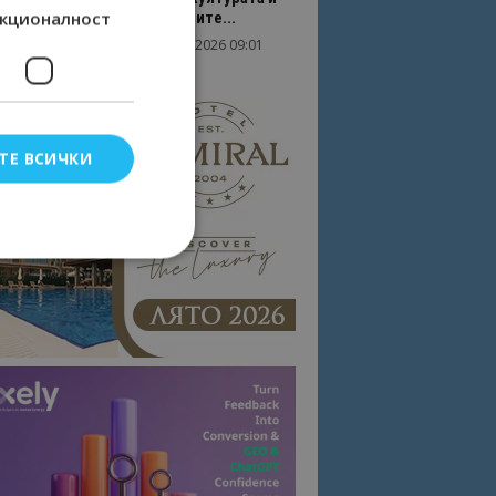
кционалност
вдъхновяващите...
17/06/2026 09:01
Перник
ТЕ ВСИЧКИ
елско влизане и
тки.
омните съгласието
квитки на сайта.