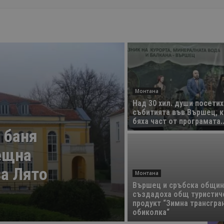
Монтана
Над 30 хил. души посетих
събитията във Вършец, 
бяха част от програмата..
 баня
ещна
за Лято
Монтана
Вършец и сръбска общин
създадоха общ туристич
продукт “Зимна трансгра
обиколка“