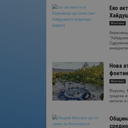
Еко ак
Хайдуш
Монтана
Берковица
"Хайдушки
Сдружение
инициатив
Нова а
фонтан
Монтана
Вършец. 
градска а
жители и 
Община
средно