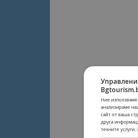
Управлени
Bgtourism.
Ние използваме 
анализираме на
сайт от ваша ст
друга информаци
техните услуги.