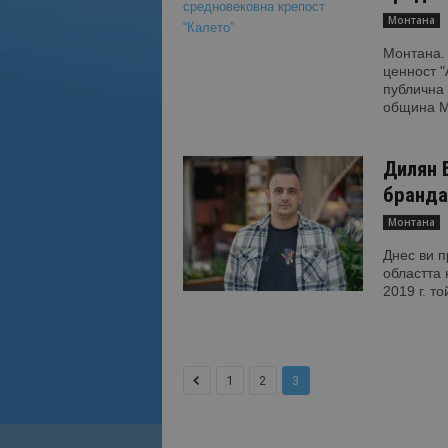
Монтана
Монтана.
ценност "
публична 
община Мо
Дилян 
бранда
Монтана
Днес ви п
областта 
2019 г. той
1
2
3