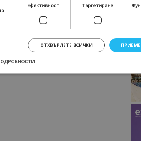
Ефективност
Таргетиране
Фун
мо
ОТХВЪРЛЕТЕ ВСИЧКИ
ПРИЕМЕ
ПОДРОБНОСТИ
Строго необходимо
Ефективност
Таргетиране
Функционалност
е бисквитки позволяват основната функционалност на уебсайта, като потребит
нта. Уебсайтът не може да се използва правилно без строго необходими бискви
Доставчик
/
Валиден
Описание
Домейн
до
epted
lisandraramos.com
7 дни
Тази бисквитка се използва, за да зап
bgtourism.bg
на потребителя за използването на бис