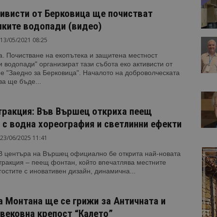
тивисти от Берковица ще почистват
ките водопади (видео)
13/05/2021 08:25
. Почистване на екопътека и защитена местност
 водопади" организират тази събота еко активисти от
 "Заедно за Берковица". Началото на доброволческата
а ще бъде...
тракция: Във Вършец откриха пеещ
 с водна хореография и светлинни ефекти
23/06/2025 11:41
В центъра на Вършец официално бе открита най-новата
тракция – пеещ фонтан, който впечатлява местните
гостите с иновативен дизайн, динамична...
 Монтана ще се грижи за Античната и
вековна крепост “Калето”