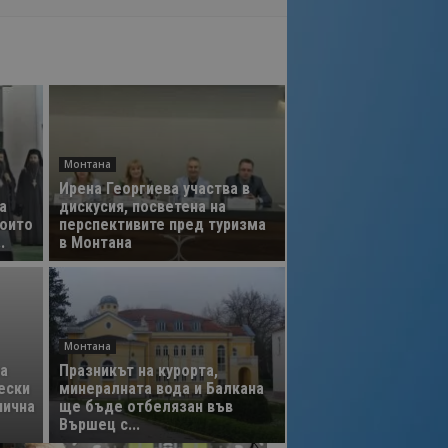
Монтана
Ирена Георгиева участва в
а
дискусия, посветена на
които
перспективите пред туризма
.
в Монтана
Монтана
а
Празникът на курорта,
ески
минералната вода и Балкана
нична
ще бъде отбелязан във
Вършец с...