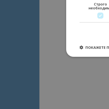
Строго
необходи
ПОКАЖЕТЕ 
Строго необходимит
управление на акау
Име
cookie_notice_acc