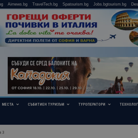
bg
Airnews.bg
TravelTech.bg
Spatourism.bg
Jobs.bgtourism.bg
Des
МЕСТА
СЪБИТИЕН ТУРИЗЪМ
ТУРОПЕРАТОРИ
ТЕХНОЛО
а 3