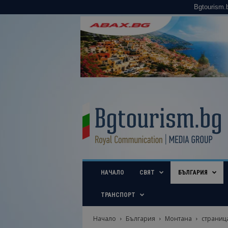
Bgtourism.
B
g
t
o
u
r
i
НАЧАЛО
СВЯТ
БЪЛГАРИЯ
s
m
.
ТРАНСПОРТ
b
g
Начало
България
Монтана
страниц
–