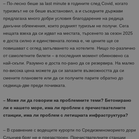
– По-лесно беше за last minute в годините след Covid, когато
туризмът не се беше възстановил, а и съседните държави
предлагаха много добри условия благодарение на редица
данъчни облекчения, които родният туризъм не получи. Сега
нещата взеха да си идват на местата, търсенето за сезон 2025
е доста силно и единствената логика е, че цените ще се
повишават с оглед запълването на хотелите. Нищо по-различно
от самолетните билети – в последния момент обикновено са
най-скъпи. Разумно е доста по-рано да се резервира. На малко
по-висока цена можете да си запазите възможността да си
смените плановете или да си получите парите обратно до
седмица-две преди почивката.
– Може ли да говорим на проблемните теми? Бетонирано
ли е нашето море, има ли проблем с пречиствателните
станции, има ли проблем с летищната инфраструктура?
– В сравнение с водещите курорти по Средиземноморието дори
Слънчев бряг не е презастроен. Пречиствателните станции