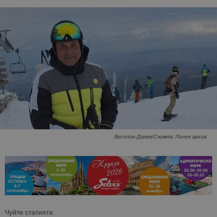
Веселин Данев/Снимка: Личен архив
Чуйте статията: