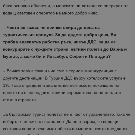
бяха основно обновени, а морските ни летища се оперират от
водещ световен оператор на много добро ниво.
– Често се казва, че всичко опира до цена на
туристическия продукт. За да дадете добра цена, Ви
трябва адекватна работна ръка, нисък ДДС, за да се
конкурирате с чуждите страни, евтини полети до Варна и
Бургас, а може би и Истанбул, София и Пловдив?
– Всичко това е така и ние сме в сериозна конкуренция с
другите дестинации. В Турция ДДС върху хотелските услуги е
1%. Това определя и значително по-ниското покачване на
цените ни в последните години спрямо това на останалите
стоки в страната.
За българския турист полетът не е част от уравнението, така че
изборът е повече от естествен. Да не говорим, че водещи
световни вериги вече имат обекти по морето, които предлагат