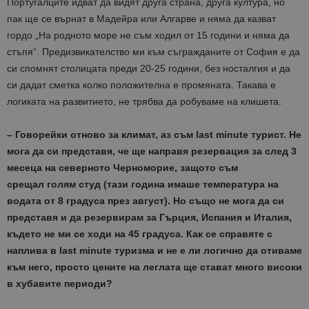
Португалците идват да видят друга страна, друга култура, но
пак ще се върнат в Мадейра или Алгарве и няма да казват
гордо „На родното море не съм ходил от 15 години и няма да
стъпя“. Предизвикателство ми към съгражданите от София е да
си спомнят столицата преди 20-25 години, без носталгия и да
си дадат сметка колко положителна е промяната. Такава е
логиката на развитието, не трябва да робуваме на клишета.
– Говорейки отново за климат, аз съм last minute турист. Не
мога да си представя, че ще направя резервация за след 3
месеца на северното Черноморие, защото съм
срещал голям студ (тази година имаше температура на
водата от 8 градуса през август). Но също не мога да си
представя и да резервирам за Гърция, Испания и Италия,
където не ми се ходи на 45 градуса. Как се справяте с
наплива в last minute туризма и не е ли логично да отиваме
към него, просто цените на леглата ще стават много високи
в хубавите периоди?