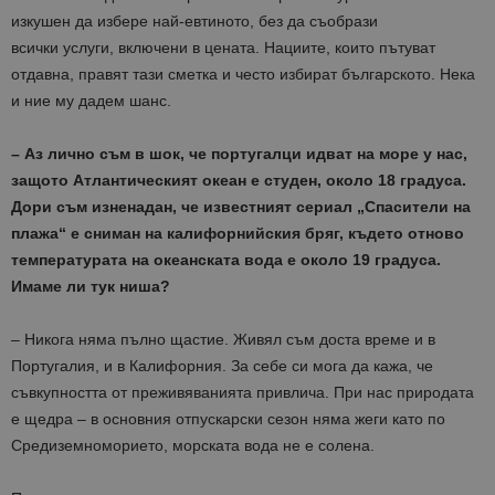
изкушен да избере най-евтиното, без да съобрази
всички услуги, включени в цената. Нациите, които пътуват
отдавна, правят тази сметка и често избират българското. Нека
и ние му дадем шанс.
– Аз лично съм в шок, че португалци идват на море у нас,
защото Атлантическият океан е студен, около 18 градуса.
Дори съм изненадан, че известният сериал „Спасители на
плажа“ е сниман на калифорнийския бряг, където отново
температурата на океанската вода е около 19 градуса.
Имаме ли тук ниша?
– Никога няма пълно щастие. Живял съм доста време и в
Португалия, и в Калифорния. За себе си мога да кажа, че
съвкупността от преживяванията привлича. При нас природата
е щедра – в основния отпускарски сезон няма жеги като по
Средиземноморието, морската вода не е солена.