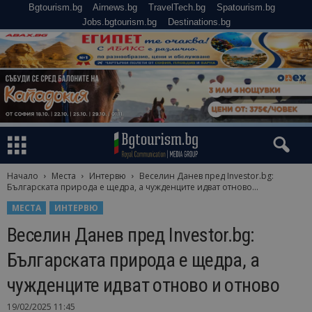
Bgtourism.bg
Airnews.bg
TravelTech.bg
Spatourism.bg
Jobs.bgtourism.bg
Destinations.bg
Начало
Места
Интервю
Веселин Данев пред Investor.bg:
Българската природа е щедра, а чужденците идват отново...
МЕСТА
ИНТЕРВЮ
Веселин Данев пред Investor.bg:
Българската природа е щедра, а
чужденците идват отново и отново
19/02/2025 11:45