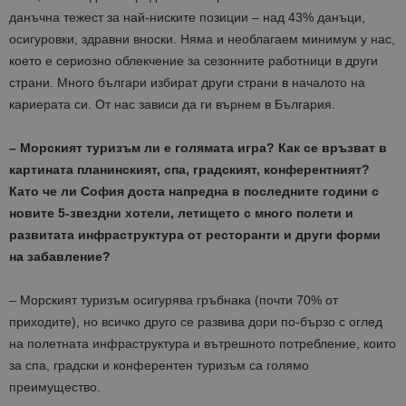
данъчна тежест за най-ниските позиции – над 43% данъци,
осигуровки, здравни вноски. Няма и необлагаем минимум у нас,
което е сериозно облекчение за сезонните работници в други
страни. Много българи избират други страни в началото на
кариерата си. От нас зависи да ги върнем в България.
– Морският туризъм ли е голямата игра? Как се връзват в
картината планинският, спа, градският, конферентният?
Като че ли София доста напредна в последните години с
новите 5-звездни хотели, летището с много полети и
развитата инфраструктура от ресторанти и други форми
на забавление?
– Морският туризъм осигурява гръбнака (почти 70% от
приходите), но всичко друго се развива дори по-бързо с оглед
на полетната инфраструктура и вътрешното потребление, които
за спа, градски и конферентен туризъм са голямо
преимущество.