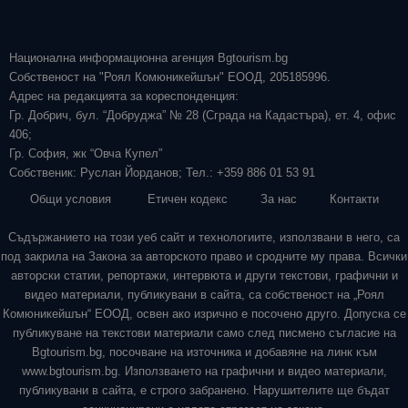
Национална информационна агенция Bgtourism.bg
Собственост на "Роял Комюникейшън" ЕООД, 205185996.
Адрес на редакцията за кореспонденция:
Гр. Добрич, бул. “Добруджа” № 28 (Сграда на Кадастъра), ет. 4, офис
406;
Гр. София, жк “Овча Купел”
Собственик: Руслан Йорданов; Тел.: +359 886 01 53 91
Общи условия
Етичен кодекс
За нас
Контакти
Съдържанието на този уеб сайт и технологиите, използвани в него, са
под закрила на Закона за авторското право и сродните му права. Всички
авторски статии, репортажи, интервюта и други текстови, графични и
видео материали, публикувани в сайта, са собственост на „Роял
Комюникейшън“ ЕООД, освен ако изрично е посочено друго. Допуска се
публикуване на текстови материали само след писмено съгласие на
Bgtourism.bg, посочване на източника и добавяне на линк към
www.bgtourism.bg. Използването на графични и видео материали,
публикувани в сайта, е строго забранено. Нарушителите ще бъдат