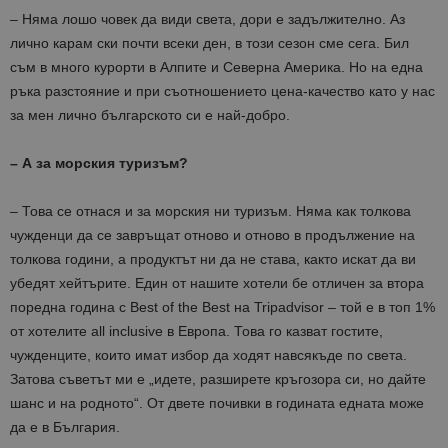
– Няма лошо човек да види света, дори е задължително. Аз
лично карам ски почти всеки ден, в този сезон сме сега. Бил
съм в много курорти в Алпите и Северна Америка. Но на една
ръка разстояние и при съотношението цена-качество като у нас
за мен лично българското си е най-добро.
– А за морския туризъм?
– Това се отнася и за морския ни туризъм. Няма как толкова
чужденци да се завръщат отново и отново в продължение на
толкова години, а продуктът ни да не става, както искат да ви
убедят хейтърите. Един от нашите хотели бе отличен за втора
поредна година с Best of the Best на Tripadvisor – той е в топ 1%
от хотелите all inclusive в Европа. Това го казват гостите,
чужденците, които имат избор да ходят навсякъде по света.
Затова съветът ми е „идете, разширете кръгозора си, но дайте
шанс и на родното“. От двете почивки в годината едната може
да е в България.