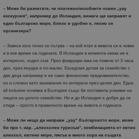
– Може би разчитате, че платежоспособните освен „уау
екскурзия“, например до Исландия, винаги ще направят и
едно българско море, близо и удобно е, лесно се
организира?
– Зависи кога точно се пътува – на кой етап в живота си е човек
и в кое време на годината. В Исландия в момента никак не е
интересно, ходил съм. През февруари има не повече от 3 часа
ден, през януари е по-малко. Екскурзия дотам за семейство с
две деца например е не само финансово предизвикателство,
но и сложно като занимания по интереси през целия ден. Една
all inclusive почивка в България също би поставила усмивки на
лицата на цялото семейство. Но и до Исландия е добре да се
отиде – просто в правилното време на живота и годината.
– Може ли нещо да направи „уау“ българското море, може
би при т. нар. „алкохолен туризъм“, комбинацията от евтин
алкохол, евтино море, пясък и много хора на същата