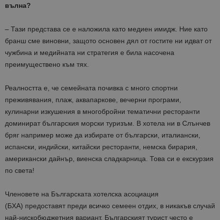
вълна?
– Тази представа се е наложила като медиен имидж. Ние като
бранш сме виновни, защото основен дял от гостите ни идват от
чужбина и медийната ни стратегия е била насочена
преимуществено към тях.
Реалността е, че семейната почивка с много спортни
преживявания, плаж, аквапаркове, вечерни програми,
кулинарни изкушения в многобройни тематични ресторанти
доминират българския морски туризъм. В хотела ни в Слънчев
бряг например може да избирате от български, италиански,
испански, индийски, китайски ресторанти, немска бирария,
американски дайнър, виенска сладкарница. Това си е екскурзия
по света!
Членовете на Българската хотелска асоциация
(БХА) предоставят преди всичко семеен отдих, в никакъв случай
най-нискобюджетния вариант. Българският турист често е