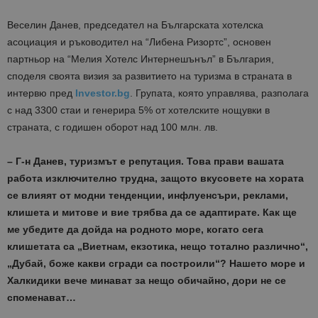
Веселин Данев, председател на Българската хотелска
асоциация и ръководител на “Либена Ризортс”, основен
партньор на “Мелия Хотелс Интернешънъл” в България,
споделя своята визия за развитието на туризма в страната в
интервю пред
Investor.bg
. Групата, която управлява, разполага
с над 3300 стаи и генерира 5% от хотелските нощувки в
страната, с годишен оборот над 100 млн. лв.
– Г-н Данев, туризмът е репутация. Това прави вашата
работа изключително трудна, защото вкусовете на хората
се влияят от модни тенденции, инфлуенсъри, реклами,
клишета и митове и вие трябва да се адаптирате. Как ще
ме убедите да дойда на родното море, когато сега
клишетата са „Виетнам, екзотика, нещо тотално различно“,
„Дубай, боже какви сгради са построили“? Нашето море и
Халкидики вече минават за нещо обичайно, дори не се
споменават…