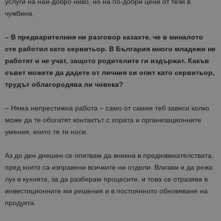
услуги на най-добро ниво, но на по-добри цени от тези в
чужбина.
– В предварителния ни разговор казахте, че в миналото
сте работил като сервитьор. В България много младежи не
работят и не учат, защото родителите ги издържат. Какъв
съвет можете да дадете от личния си опит като сервитьор,
трудът облагородява ли човека?
– Няма непрестижна работа – само от самия теб зависи колко
може да те обогатят контактът с хората и организационните
умения, които тя ти носи.
Аз до ден днешен се опитвам да вникна в предизвикателствата,
пред които са изправени всичките ни отдели. Влизам и да режа
лук в кухнята, за да разбирам процесите, и това се отразява в
инвестиционните ми решения и в постоянното обновяване на
продукта.