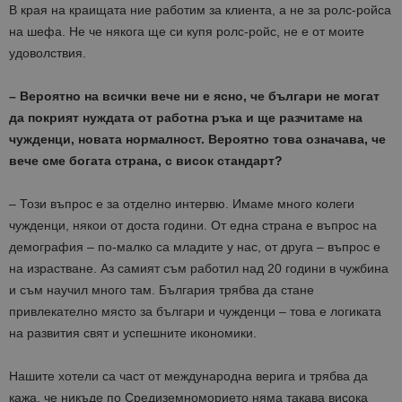
В края на краищата ние работим за клиента, а не за ролс-ройса
на шефа. Не че някога ще си купя ролс-ройс, не е от моите
удоволствия.
– Вероятно на всички вече ни е ясно, че българи не могат
да покрият нуждата от работна ръка и ще разчитаме на
чужденци, новата нормалност. Вероятно това означава, че
вече сме богата страна, с висок стандарт?
– Този въпрос е за отделно интервю. Имаме много колеги
чужденци, някои от доста години. От една страна е въпрос на
демография – по-малко са младите у нас, от друга – въпрос е
на израстване. Аз самият съм работил над 20 години в чужбина
и съм научил много там. България трябва да стане
привлекателно място за българи и чужденци – това е логиката
на развития свят и успешните икономики.
Нашите хотели са част от международна верига и трябва да
кажа, че никъде по Средиземноморието няма такава висока