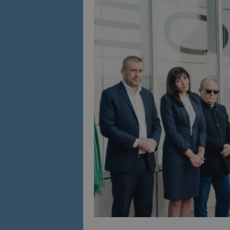
Име
Име
sc_is_visitor_uniq
is_visitor_unique
is_unique
_ga_B09EBBY8PY
_ga_WXPDN4HSCV
_ga_FK650GXHRZ
_ga