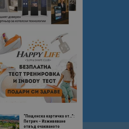
“Пощенска картичка от…”:
Петрич – Изживяване
отвъд очакваното