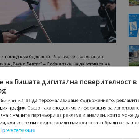
 и поглед към бъдещето. Вярвам, че в следващите
ище „Васил Левски” – София така, че да отговаря на
заяви заместник министър-председателят и министър на
раджов по време на церемонията по наименуване на
е на Вашата дигитална поверителност в
Левски” – София.
bg
бисквитки, за да персонализираме съдържанието, рекламите
шия трафик. Също така споделяме информация за използван
рана с нашите партньори за реклама и анализи, които може д
я, която сте им предоставили или която са събрали от ваше
Прочетете още