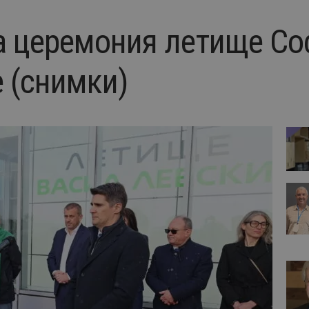
 церемония летище Со
е (снимки)