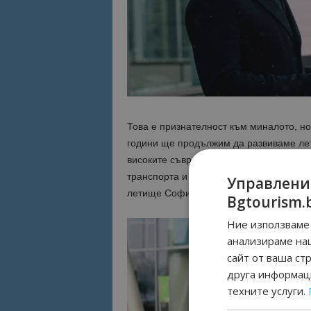
Това е признателност към миналото, но
години ще продължим да развиваме лет
високите съвременни стандарти. Това 
транспорта и съобщенията Гроздан Ка
Управлени
летище София с името Летище „Васил 
Bgtourism.
Ние използваме 
анализираме на
сайт от ваша ст
друга информаци
техните услуги.