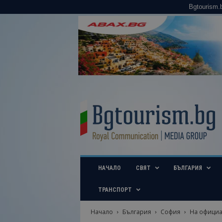
Bgtourism.
B
g
t
o
u
r
i
НАЧАЛО
СВЯТ
БЪЛГАРИЯ
s
m
.
ТРАНСПОРТ
b
g
Начало
България
София
На официа
–