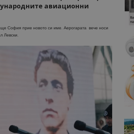
дународните авиационни
ще София прие новото си име. Аерогарата вече носи
л Левски.