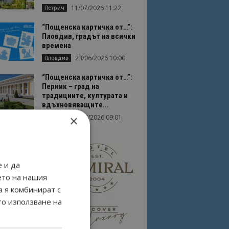
11/07/2026 11:22
Петрич
“Пощенска картичка от…”:
Пловдив, градът на всички
времена
23/06/2026 10:00
Пловдив
“Пощенска картичка от…”:
Перник – град на
традициите, културата и
вдъхновяващите...
×
17/06/2026 09:01
Перник
 и да
ето на нашия
а я комбинират с
то използване на