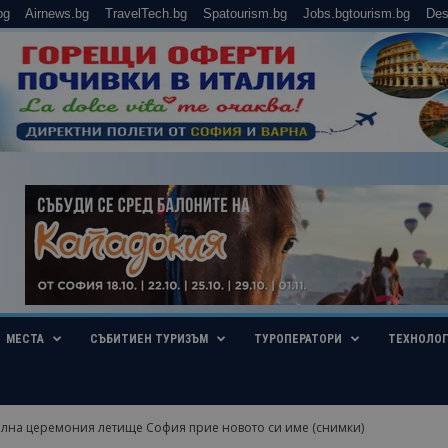
bg
Airnews.bg
TravelTech.bg
Spatourism.bg
Jobs.bgtourism.bg
Des
МЕСТА
СЪБИТИЕН ТУРИЗЪМ
ТУРОПЕРАТОРИ
ТЕХНОЛО
лна церемония летище София прие новото си име (снимки)