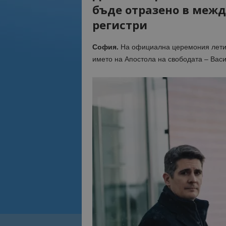
бъде отразено в меж
регистри
София.
Н
а официална церемония лети
името на Апостола на свободата – Васи