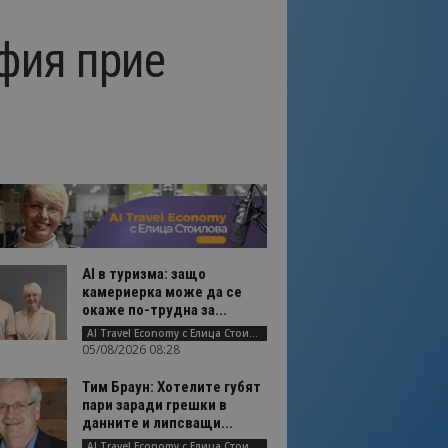
фия прие
AI в туризма: защо
камериерка може да се
окаже по-трудна за...
AI Travel Economy с Елица Стоилова
05/08/2026 08:28
Тим Браун: Хотелите губят
пари заради грешки в
данните и липсващи...
AI Travel Economy с Елица Стоилова