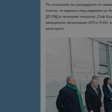
По отношение на процедурите по наим
поясни, че веднага след издаване на У
ДП РВД и летищния оператор „Соф Кън
авиационни организации IATA и ICAO, к
регистрите.