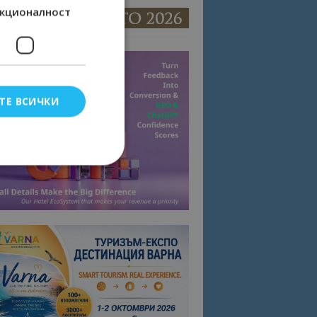
кционалност
ТЕ ВСИЧКИ
елско влизане и
тки.
омните съгласието
квитки на сайта.