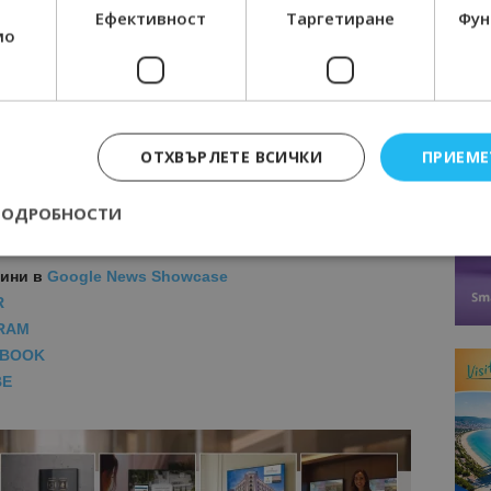
Ефективност
Таргетиране
Фун
мо
 се диалог и обеща, че подобни срещи ще се правят по-
за всички.
ОТХВЪРЛЕТЕ ВСИЧКИ
ПРИЕМЕ
МОЦИИ НА АВИОКОМПАНИИ, ТУРОПЕРАТОРИ И
М ВАЙБЪР КАНАЛА НА BGTOURISM.BG -
ВКЛЮЧИ СЕ
ПОДРОБНОСТИ
ТУК
!
вини
в
Google News Showcase
Строго необходимо
Ефективност
Таргетиране
Функционалност
R
RAM
е бисквитки позволяват основната функционалност на уебсайта, като потребит
EBOOK
нта. Уебсайтът не може да се използва правилно без строго необходими бискви
BE
Доставчик
/
Валиден
Описание
Домейн
до
epted
lisandraramos.com
7 дни
Тази бисквитка се използва, за да зап
bgtourism.bg
на потребителя за използването на бис