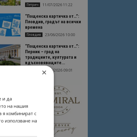
11/07/2026 11:22
Петрич
“Пощенска картичка от…”:
Пловдив, градът на всички
времена
23/06/2026 10:00
Пловдив
“Пощенска картичка от…”:
Перник – град на
традициите, културата и
вдъхновяващите...
×
17/06/2026 09:01
Перник
 и да
ето на нашия
а я комбинират с
то използване на