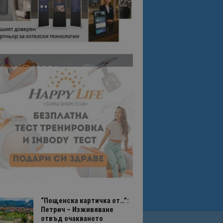
“Пощенска картичка от…”:
Петрич – Изживяване
отвъд очакваното