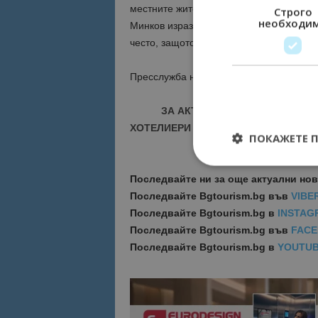
местните жители.
Строго
необходи
Минков изрази радостта си от създалия
често, защото са изключително полезни 
Пресслужба на община Белоградчик
ЗА АКТУАЛНИ НОВИНИ И ПРО
ХОТЕЛИЕРИ - ПРИСЪЕДИНЕТЕ СЕ КЪ
ПОКАЖЕТЕ 
Последвайте ни за още актуални но
Последвайте
Bgtourism.bg във
VIBE
Последвайте
Bgtourism.bg в
INSTAG
Строго необходимит
Последвайте
Bgtourism.bg във
FAC
управление на акау
Последвайте
Bgtourism.bg в
YOUTU
Име
cookie_notice_acc