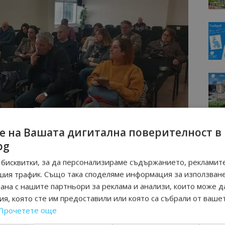
е на Вашата дигитална поверителност в
bg
бисквитки, за да персонализираме съдържанието, рекламите
шия трафик. Също така споделяме информация за използван
рана с нашите партньори за реклама и анализи, които може д
сектор взеха активното участие в диалога и показаха
я, която сте им предоставили или която са събрали от ваше
Присъстващите се съгласиха, че с обединени усилия
Прочетете още
-привлекателно място както за туристите, така и за