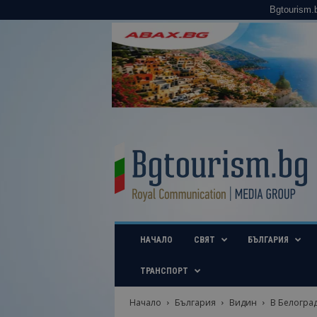
Bgtourism.
B
g
t
o
u
r
i
НАЧАЛО
СВЯТ
БЪЛГАРИЯ
s
m
.
ТРАНСПОРТ
b
g
Начало
България
Видин
В Белоград
–