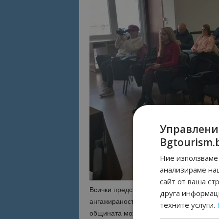
Управлени
Bgtourism.
Ние използваме 
анализираме на
сайт от ваша ст
Всички представители на туристическия 
друга информаци
ангажираност към бъдещето на града. 
техните услуги.
общината може да се превърне в още по