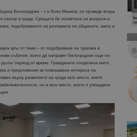
бщина Белоградчик – г-н Боян Минков, се проведе втора
я сектор в града. Срещата бе посветена на въпроси и
ризма, подобряването на рекламата на общината, както и
рок кръг от теми – от подобряване на туризма и
 нови събития, които да направят Белоградчик още по-
-дълъг период от време. Гражданите споделиха както
така и предложения за повишаване интереса на
авен върху развитието на града като място, което
забележителности, но и като място, което е утвърдено
ация.