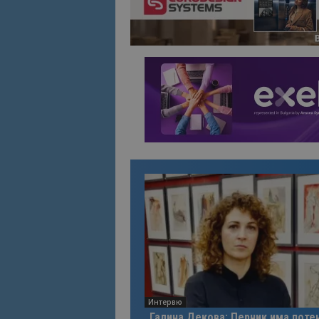
Име
Име
sc_is_visitor_uniq
is_visitor_unique
is_unique
_ga_B09EBBY8PY
_ga_WXPDN4HSCV
_ga_FK650GXHRZ
_ga
Интервю
Галина Декова: Перник има поте