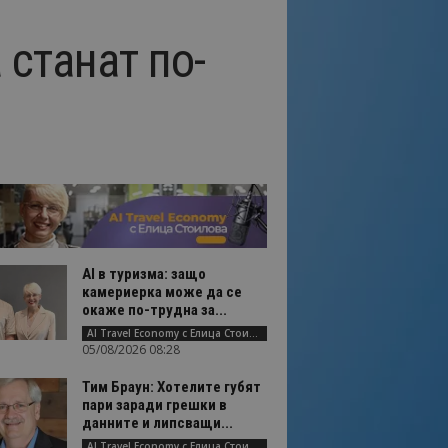
 станат по-
AI в туризма: защо
камериерка може да се
окаже по-трудна за...
AI Travel Economy с Елица Стоилова
05/08/2026 08:28
Тим Браун: Хотелите губят
пари заради грешки в
данните и липсващи...
AI Travel Economy с Елица Стоилова