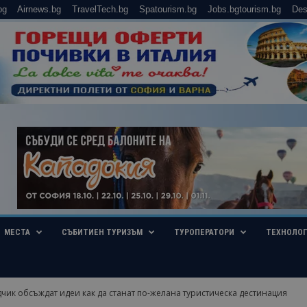
bg
Airnews.bg
TravelTech.bg
Spatourism.bg
Jobs.bgtourism.bg
Des
МЕСТА
СЪБИТИЕН ТУРИЗЪМ
ТУРОПЕРАТОРИ
ТЕХНОЛО
чик обсъждат идеи как да станат по-желана туристическа дестинация