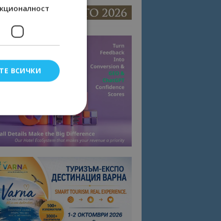
кционалност
ТЕ ВСИЧКИ
елско влизане и
тки.
омните съгласието
квитки на сайта.