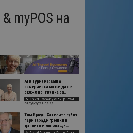
e & myPOS на
AI в туризма: защо
камериерка може да се
окаже по-трудна за...
AI Travel Economy с Елица Стоилова
05/08/2026 08:28
Тим Браун: Хотелите губят
пари заради грешки в
данните и липсващи...
AI Travel Economy с Елица Стоилова