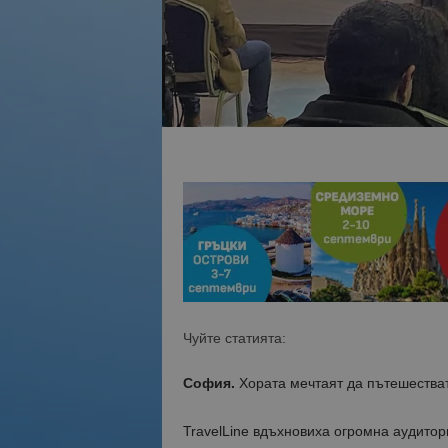
Чуйте статията:
София.
Хората мечтаят да пътешестват
TravelLine вдъхновиха огромна аудитор