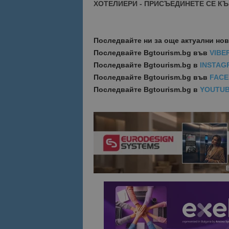
ХОТЕЛИЕРИ - ПРИСЪЕДИНЕТЕ СЕ КЪ
Име
Име
sc_is_visitor_uniq
Последвайте ни за още актуални но
is_visitor_unique
Последвайте
Bgtourism.bg във
VIBE
Последвайте
Bgtourism.bg в
INSTAG
Последвайте
Bgtourism.bg във
FAC
is_unique
Последвайте
Bgtourism.bg в
YOUTU
_ga_B09EBBY8PY
_ga_WXPDN4HSCV
_ga_FK650GXHRZ
_ga