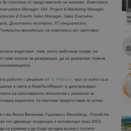
о бе посетено от представители на значими Комплекси
ervations Manager, GM, Project & Marketing Manager,
rate & Events Sales Manager, Sales Executive,
lgaria, Дигитални експерти,
IT
специалисти,
 Генерални мениджъри на комплекси от световни
ската индустрия: това, което работеше преди, не
ят нови канали за резервации, да се доверяват повече
рсонализацията.
ета работят с решения от
TL Platform
, част от които са в
шения в света в HotelTechReport, и дигитализират
гията на използваните технологии с уникални за
очващ маркетинг, са ключова предпоставка за успех.
ия г-жа Анита Велинова
Търговски Мениджър, TravelLine
ае пет движещи тенденции и мотиватори през 2023,
а се развива и да бъде на една вълна с гостите: