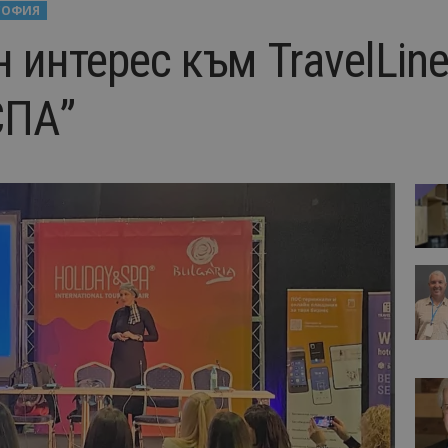
СОФИЯ
 интерес към TravelLin
СПА”