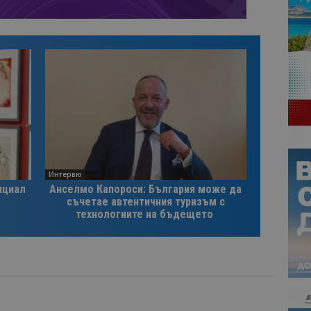
Интервю
нциал
Анселмо Капороси: България може да
съчетае автентичния туризъм с
технологиите на бъдещето