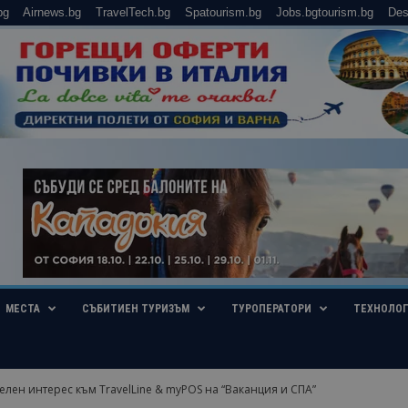
bg
Airnews.bg
TravelTech.bg
Spatourism.bg
Jobs.bgtourism.bg
Des
МЕСТА
СЪБИТИЕН ТУРИЗЪМ
ТУРОПЕРАТОРИ
ТЕХНОЛО
лен интерес към TravelLine & myPOS на “Ваканция и СПА”