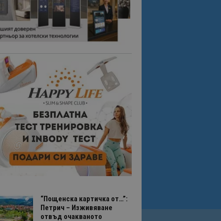
“Пощенска картичка от…”:
Петрич – Изживяване
отвъд очакваното