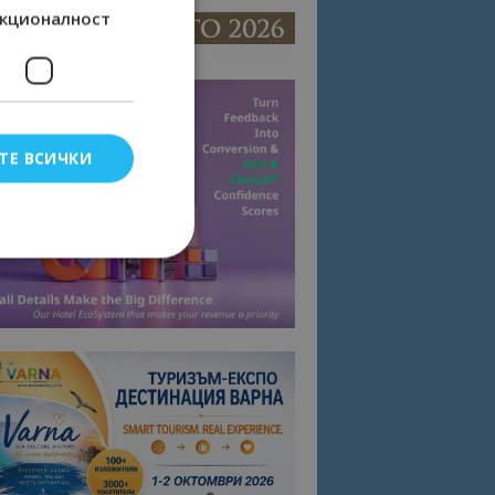
кционалност
ТЕ ВСИЧКИ
елско влизане и
тки.
омните съгласието
квитки на сайта.