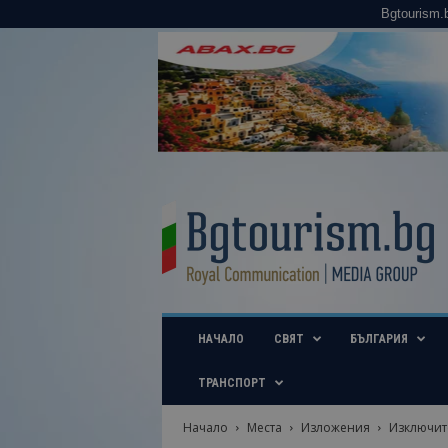
Bgtourism.
B
g
t
o
u
r
i
НАЧАЛО
СВЯТ
БЪЛГАРИЯ
s
m
.
ТРАНСПОРТ
b
g
Начало
Места
Изложения
Изключите
–