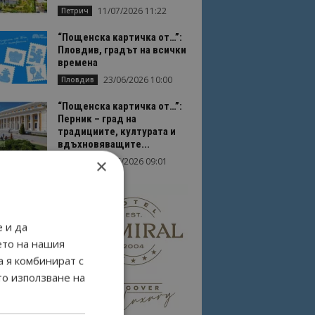
11/07/2026 11:22
Петрич
“Пощенска картичка от…”:
Пловдив, градът на всички
времена
23/06/2026 10:00
Пловдив
“Пощенска картичка от…”:
Перник – град на
традициите, културата и
вдъхновяващите...
×
17/06/2026 09:01
Перник
 и да
ето на нашия
а я комбинират с
то използване на