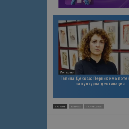
Интервю
Галина Декова: Перник има поте
за културна дестинация
ТАГОВЕ
MYPOS
TRAVELLINE