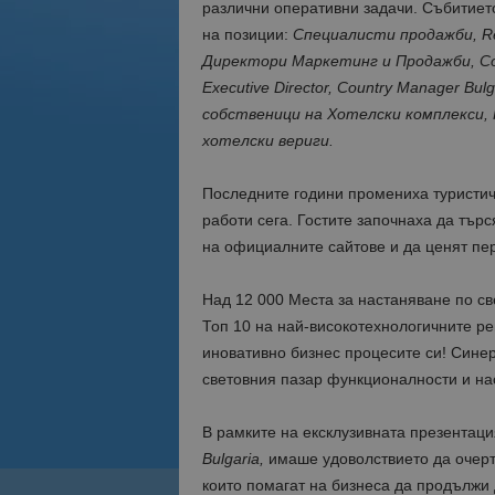
различни оперативни задачи. Събитиет
на позиции:
Специалисти продажби, Res
Директори Маркетинг и Продажби, Corpo
Executive Director, Country Manager Bu
собственици на Хотелски комплекси,
хотелски вериги.
Последните години промениха туристиче
работи сега. Гостите започнаха да търс
на официалните сайтове и да ценят пе
Над 12 000 Места за настаняване по св
Топ 10 на най-високотехнологичните ре
иновативно бизнес процесите си! Синер
световния пазар функционалности и нас
В рамките на ексклузивната презентац
Bulgaria,
имаше удоволствието да очерт
които помагат на бизнеса да продължи д