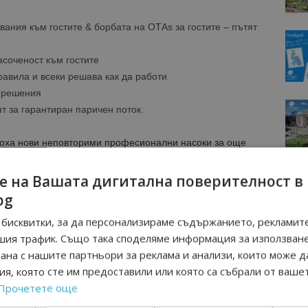
ания към гостите & борбата на ОТАs за гостите – пътят
соченост към гостите
равила и всеки решава как да работи
а решения
 за гарантиран паричен поток.
доха нови неповторими професионални насоки за още
е на Вашата дигитална поверителност в
зключителни комплекси до природен резерват,
bg
портни активности, ледена пързалка, „пренесоха“
бисквитки, за да персонализираме съдържанието, рекламите
яг и във вълшебните спа зони с минерална вода.
шия трафик. Също така споделяме информация за използван
рана с нашите партньори за реклама и анализи, които може д
за директни онлайн резервации TL Booking Engine на
я, която сте им предоставили или която са събрали от ваше
без допълнителна такса, промяна до 7 секунди във
Прочетете още
злични Тарифи
, и в изключително сътрудничество с
о-висока оптимизация и дигитализация.