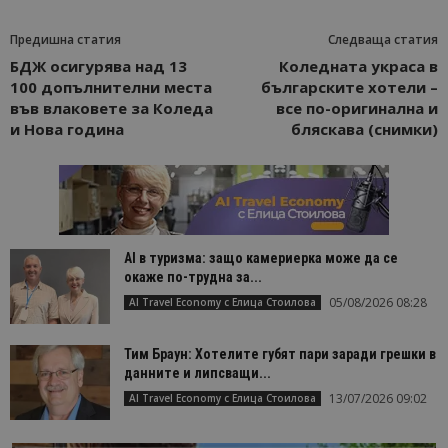
Предишна статия
Следваща статия
БДЖ осигурява над 13
Коледната украса в
100 допълнителни места
българските хотели –
във влаковете за Коледа
все по-оригинална и
и Нова година
бляскава (снимки)
AI в туризма: защо камериерка може да се
окаже по-трудна за...
05/08/2026 08:28
AI Travel Economy с Елица Стоилова
Тим Браун: Хотелите губят пари заради грешки в
данните и липсващи...
13/07/2026 09:02
AI Travel Economy с Елица Стоилова