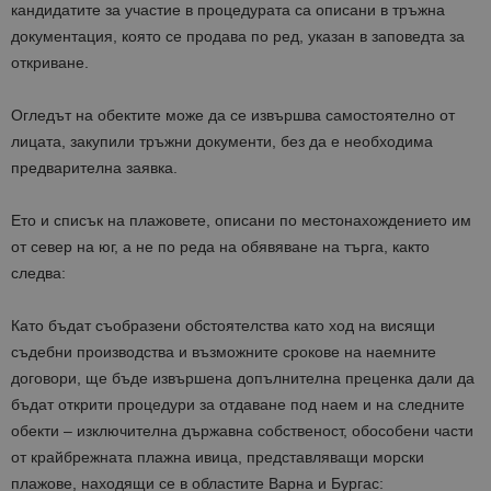
кандидатите за участие в процедурата са описани в тръжна
документация, която се продава по ред, указан в заповедта за
откриване.
Огледът на обектите може да се извършва самостоятелно от
лицата, закупили тръжни документи, без да е необходима
предварителна заявка.
Ето и списък на плажовете, описани по местонахождението им
от север на юг, а не по реда на обявяване на търга, както
следва:
Като бъдат съобразени обстоятелства като ход на висящи
съдебни производства и възможните срокове на наемните
договори, ще бъде извършена допълнителна преценка дали да
бъдат открити процедури за отдаване под наем и на следните
обекти – изключителна държавна собственост, обособени части
от крайбрежната плажна ивица, представляващи морски
плажове, находящи се в областите Варна и Бургас: