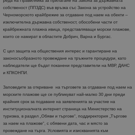
реда на Правилника за прилагане на Закона за държавната
собственост (ППЗДС) във връзка със Закона за устройство на
Черноморското крайбрежие за отдаване под наем на обекти –
изключителна държавна собственост, обособени части от
крайбрежната плажна ивица, представляващи морски плажове,
които се намират в областите Добрич, Варна и Бургас.
С цел защита на обществения интерес и гарантиране на
законосъобразното провеждане на тръжните процедури, като
наблюдатели ще бъдат поканени представители на МВР, ДАНС
и КПКОНПИ.
Заповедите за откриване на търговете за отдаване под наем на
морските плажове ще се публикуват най-малко 30 дни преди
крайния срок за подаване на заявленията за участие на
институционалната интернет страница на Министерство на
туризма, в раздел „Обяви и търгове“, поддиректория „Търгове
за наем на плажове“, с обявени дата, час и място за
провеждане на търга. Условията и изискванията към