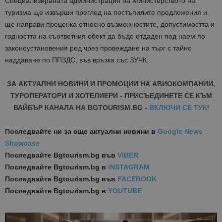
Специализираната администрация на Министерството на
туризма ще извърши преглед на постъпилите предложения и
ще направи преценка относно възможностите, допустимостта и
годността на съответния обект да бъде отдаден под наем по
законоустановения ред чрез провеждане на търг с тайно
наддаване по ППЗДС, във връзка със ЗУЧК.
ЗА АКТУАЛНИ НОВИНИ И ПРОМОЦИИ НА АВИОКОМПАНИИ,
ТУРОПЕРАТОРИ И ХОТЕЛИЕРИ - ПРИСЪЕДИНЕТЕ СЕ КЪМ
ВАЙБЪР КАНАЛА НА BGTOURISM.BG -
ВКЛЮЧИ СЕ ТУК
!
Последвайте ни за още актуални новини
в
Google News
Showcase
Последвайте
Bgtourism.bg във
VIBER
Последвайте
Bgtourism.bg в
INSTAGRAM
Последвайте
Bgtourism.bg във
FACEBOOK
Последвайте
Bgtourism.bg в
YOUTUBE