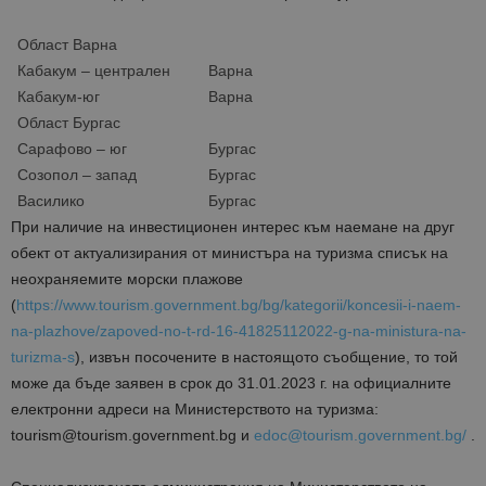
Област Варна
Кабакум – централен
Варна
Кабакум-юг
Варна
Област Бургас
Сарафово – юг
Бургас
Созопол – запад
Бургас
Василико
Бургас
При наличие на инвестиционен интерес към наемане на друг
обект от актуализирания от министъра на туризма списък на
неохраняемите морски плажове
(
https://www.tourism.government.bg/bg/kategorii/koncesii-i-naem-
na-plazhove/zapoved-no-t-rd-16-41825112022-g-na-ministura-na-
turizma-s
), извън посочените в настоящото съобщение, то той
може да бъде заявен в срок до 31.01.2023 г. на официалните
електронни адреси на Министерството на туризма:
tourism@tourism.government.bg и
edoc@tourism.government.bg/
.