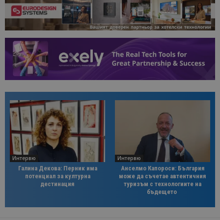
Интервю
Интервю
Галина Декова: Перник има
Анселмо Капороси: България
потенциал за културна
може да съчетае автентичния
дестинация
туризъм с технологиите на
бъдещето