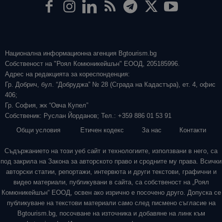
Национална информационна агенция Bgtourism.bg
Собственост на "Роял Комюникейшън" ЕООД, 205185996.
Адрес на редакцията за кореспонденция:
Гр. Добрич, бул. “Добруджа” № 28 (Сграда на Кадастъра), ет. 4, офис
406;
Гр. София, жк “Овча Купел”
Собственик: Руслан Йорданов; Тел.: +359 886 01 53 91
Общи условия
Етичен кодекс
За нас
Контакти
Съдържанието на този уеб сайт и технологиите, използвани в него, са
под закрила на Закона за авторското право и сродните му права. Всички
авторски статии, репортажи, интервюта и други текстови, графични и
видео материали, публикувани в сайта, са собственост на „Роял
Комюникейшън“ ЕООД, освен ако изрично е посочено друго. Допуска се
публикуване на текстови материали само след писмено съгласие на
Bgtourism.bg, посочване на източника и добавяне на линк към