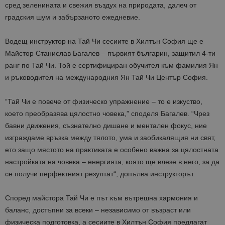
сред зеленината и свежия въздух
на природата
, далеч от
градския шум и забързано
то
ежедневие.
Водещ инструктор
на
Тай Чи сесиите
в
Хилтън София ще е
Майстор Станислав Багалев
– първият българин, защитил 4-ти
ранг по
Т
ай
Ч
и
.
Той е
сертифициран
обучител
към фамилия Ян
и ръководител на международ
ния
Ян Тай Чи Център София.
“Тай
Ч
и е повече от физическо упражнение – то е изкуство,
което преобразява цялостно човека,” споделя Багалев. “Чрез
бавни
движения, съзнателно дишане и ментален фокус, ние
изграждаме връзка между тялото, ума и заобикалящия ни свят
,
ето защо
мястото на практика
та
е
особено
важна за
цялостната
настройката на
човека
– енергията, която ще влезе
в него
, за да
се получи перфектния
т
резултат
“, допълва инструкторът.
Според
майс
т
ор
а
Тай Чи е
път към вътрешна хармония и
баланс, достъп
ни
за всеки – независимо от възраст или
физическа подготовка
, а
сесии
те
в Хилтън София
предлагат