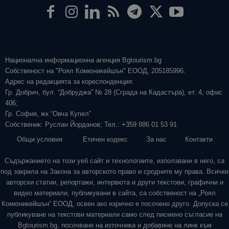
Национална информационна агенция Bgtourism.bg
Собственост на "Роял Комюникейшън" ЕООД, 205185996.
Адрес на редакцията за кореспонденция:
Гр. Добрич, бул. “Добруджа” № 28 (Сграда на Кадастъра), ет. 4, офис
406;
Гр. София, жк “Овча Купел”
Собственик: Руслан Йорданов; Тел.: +359 886 01 53 91
Общи условия
Етичен кодекс
За нас
Контакти
Съдържанието на този уеб сайт и технологиите, използвани в него, са
под закрила на Закона за авторското право и сродните му права. Всички
авторски статии, репортажи, интервюта и други текстови, графични и
видео материали, публикувани в сайта, са собственост на „Роял
Комюникейшън“ ЕООД, освен ако изрично е посочено друго. Допуска се
публикуване на текстови материали само след писмено съгласие на
Bgtourism.bg, посочване на източника и добавяне на линк към