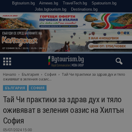
Bgtourism.bg
Airnews.bg
TravelTech.bg
Spatourism.bg
Jobs.bgtourism.bg
Destinations.bg
Начало
България
София
Тай Чи практики за здрав дух и тяло
оживяват в зеления оазис...
БЪЛГАРИЯ
СОФИЯ
Тай Чи практики за здрав дух и тяло
оживяват в зеления оазис на Хилтън
София
05/07/2024 15:00