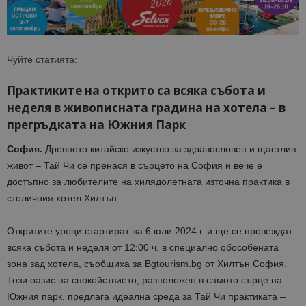
Чуйте статията:
Практиките на открито са всяка събота и
неделя в живописната градина на хотела – в
прегръдката на Южния Парк
София.
Древното китайско изкуство за здравословен и щастлив
живот
–
Тай
Чи се пренася в сърцето на София и вече е
достъпно за
любителите на
хилядолетната източна практика
в
столичния
хотел Хилтън.
Откритите уроци стартират
на
6 юли
2024 г.
и ще се провеждат
всяка събота и неделя от 12:00 ч.
в
специално обособена
та
зона зад хотела, съобщиха за Bgtourism.bg от Хилтън София
.
Този оазис на спокойствието, разположен
в самото сърце на
Южния парк
,
предлага идеална среда за
Тай
Чи
практика
та –