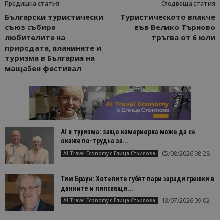
Предишна статия
Следваща статия
Български туристически
Туристическото влакче
съюз събира
във Велико Търново
любителите на
тръгва от 6 юли
природата, планините и
туризма в България на
мащабен фестивал
AI в туризма: защо камериерка може да се
окаже по-трудна за...
05/08/2026 08:28
AI Travel Economy с Елица Стоилова
Тим Браун: Хотелите губят пари заради грешки в
данните и липсващи...
13/07/2026 09:02
AI Travel Economy с Елица Стоилова