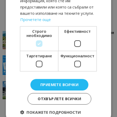
информация, която сте им
предоставили или която са събрали от
вашето използване на техните услуги.
Прочетете още
Строго
Ефективност
“Пощенска картичка от…”: Петрич – Изживяване
необходимо
отвъд очакваното
11/07/2026 11:22
Петрич
Таргетиране
Функционалност
“Пощенска картичка от…”: Пловдив, градът на
всички времена
23/06/2026 10:00
Пловдив
“Пощенска картичка от…”: Перник – град на
ПРИЕМЕТЕ ВСИЧКИ
традициите, културата и вдъхновяващите...
17/06/2026 09:01
Перник
ОТХВЪРЛЕТЕ ВСИЧКИ
ПОКАЖЕТЕ ПОДРОБНОСТИ