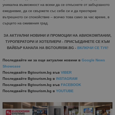
уникална възможност
на
всеки
да се откъснете от забързаното
ежедневие, да се свържете със себе си и да преоткрие
вътрешното си спокойствие
–
всичко това само за час време, в
сърцето на оживения град
.
ЗА АКТУАЛНИ НОВИНИ И ПРОМОЦИИ НА АВИОКОМПАНИИ,
ТУРОПЕРАТОРИ И ХОТЕЛИЕРИ - ПРИСЪЕДИНЕТЕ СЕ КЪМ
ВАЙБЪР КАНАЛА НА BGTOURISM.BG -
ВКЛЮЧИ СЕ ТУК
!
Последвайте ни за още актуални новини
в
Google News
Showcase
Последвайте
Bgtourism.bg във
VIBER
Последвайте
Bgtourism.bg в
INSTAGRAM
Последвайте
Bgtourism.bg във
FACEBOOK
Последвайте
Bgtourism.bg в
YOUTUBE