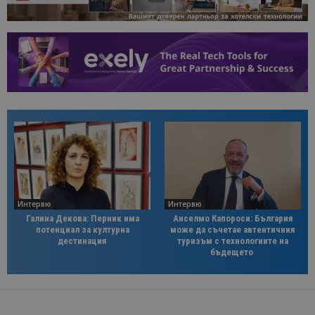
Интервю
Интервю
Галина Декова: Перник има
Анселмо Капороси: България
потенциал за културна
може да съчетае автентичния
дестинация
туризъм с технологиите на
бъдещето