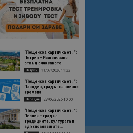
“Пощенска картичка от…”:
Петрич – Изживяване
отвъд очакваното
11/07/2026 11:22
Петрич
“Пощенска картичка от…”:
Пловдив, градът на всички
времена
23/06/2026 10:00
Пловдив
“Пощенска картичка от…”:
Перник – град на
традициите, културата и
вдъхновяващите...