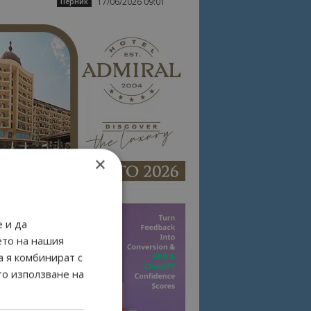
17/06/2026 09:01
Перник
×
 и да
ето на нашия
а я комбинират с
то използване на