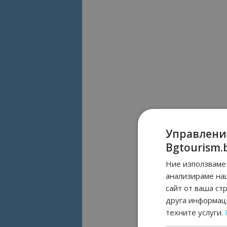
Управлени
Bgtourism.
Ние използваме 
анализираме на
сайт от ваша ст
друга информаци
техните услуги.