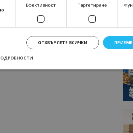
Ефективност
Таргетиране
Фун
мо
ОТХВЪРЛЕТЕ ВСИЧКИ
ПРИЕМЕ
ПОДРОБНОСТИ
Строго необходимо
Ефективност
Таргетиране
Функционалност
е бисквитки позволяват основната функционалност на уебсайта, като потребит
нта. Уебсайтът не може да се използва правилно без строго необходими бискви
Доставчик
/
Валиден
Описание
Домейн
до
epted
lisandraramos.com
7 дни
Тази бисквитка се използва, за да зап
bgtourism.bg
на потребителя за използването на бис