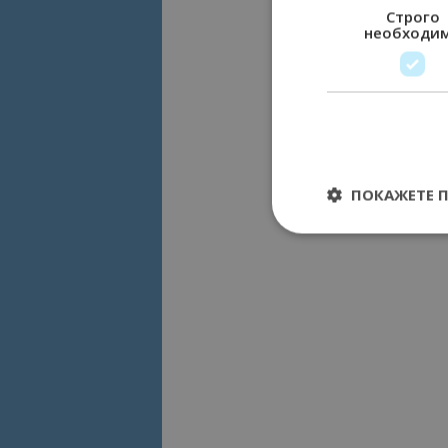
Строго
необходи
ПОКАЖЕТЕ 
Строго необходимит
управление на акау
Име
cookie_notice_acc