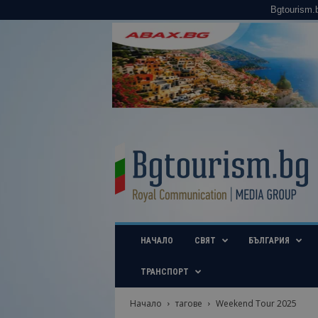
Bgtourism.
B
g
t
o
u
r
i
НАЧАЛО
СВЯТ
БЪЛГАРИЯ
s
m
.
ТРАНСПОРТ
b
g
Начало
тагове
Weekend Tour 2025
–