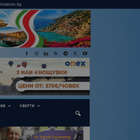
tinations.bg
ГИИ
ОФЕРТИ