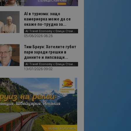
AI в туризма: защо
камериерка може да се
окаже по-трудна за...
AI Travel Economy с Елица Стоилова
05/08/2026 08:28
Тим Браун: Хотелите губят
пари заради грешки в
данните и липсващи...
AI Travel Economy с Елица Стоилова
13/07/2026 09:02