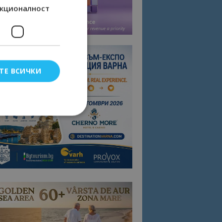
кционалност
ТЕ ВСИЧКИ
елско влизане и
тки.
омните съгласието
квитки на сайта.