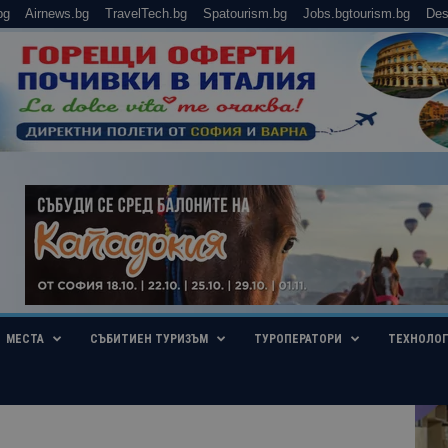
bg
Airnews.bg
TravelTech.bg
Spatourism.bg
Jobs.bgtourism.bg
Des
МЕСТА
СЪБИТИЕН ТУРИЗЪМ
ТУРОПЕРАТОРИ
ТЕХНОЛО