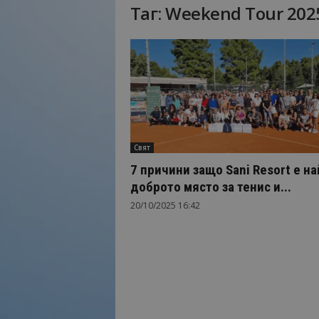
Таг: Weekend Tour 202
Н
а
й
-
в
а
ж
н
о
Свят
т
о
7 причини защо Sani Resort е на
о
доброто място за тенис и...
т
20/10/2025 16:42
т
у
р
и
з
м
а
!