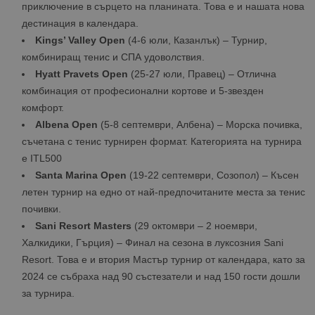
приключение в сърцето на планината. Това е и нашата нова
дестинация в календара.
Kings’ Valley Open
(4-6 юли, Казанлък) – Турнир,
комбиниращ тенис и СПА удоволствия.
Hyatt Pravets Open
(25-27 юли, Правец) – Отлична
комбинация от професионални кортове и 5-звезден
комфорт.
Albena Open
(5-8 септември, Албена) – Морска почивка,
съчетана с тенис турнирен формат. Категорията на турнира
е ITL500
Santa Marina Open
(19-22 септември, Созопол) – Късен
летен турнир на едно от най-предпочитаните места за тенис
почивки.
Sani Resort Masters
(29 октомври – 2 ноември,
Халкидики, Гърция) – Финал на сезона в луксозния Sani
Resort. Това е и втория Мастър турнир от календара, като за
2024 се събраха над 90 състезатели и над 150 гости дошли
за турнира.