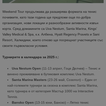
Weekend Tour продължава да разширява формата на тенис
почивките, като тази година ще предложи още по-добра
организация, нови локации и разнообразни активности извън
корта. Сред домакините са Uva Nestum, Santa Marina, Kings’
Valley Medical & Spa, к.к. Албена, Hyatt Regency Pravets и Sani
Resort, Халкидики, които отново ще посрещнат участниците със
своите първокласни условия.
Турнирите в календара за 2025 г.:
Uva Nestum Open
(11-13 април, Гоце Делчев) – Тенис и
винено преживяване в бутиковия комплекс Uva Nestum.
Santa Marina Masters
(23-26 май, Созопол) – Един от
най-големите турнири за сезона в комплекс Santa Marina,
като турнира е от категория Мастър 1000 на Interactive
Tennis.
Bansko Open
(13-15 юни, Банско) – Лятно тенис