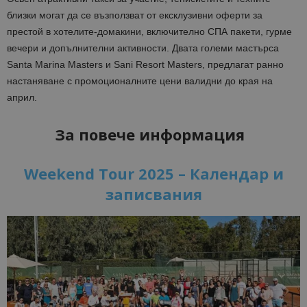
близки могат да се възползват от ексклузивни оферти за
престой в хотелите-домакини, включително СПА пакети, гурме
вечери и допълнителни активности. Двата големи мастърса
Santa Marina Masters и Sani Resort Masters, предлагат ранно
настаняване с промоционалните цени валидни до края на
април.
За повече информация
Weekend Tour 2025 – Календар и
записвания