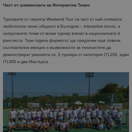
Част от шампионата на Интерактив Тенис
Турнирите от серията Weekend Tour са част от най-голямата
любителска тенис общност в България – Interactive tennis, а
натрупаните точки от всеки турнир влизат в националната й
ранглиста. Тази година форматът ще предложи още повече
състезателни емоции и възможности за тенисистите да
демонстрират уменията си. 5 турнира от категория ITL250, един
ITL500 и два Мастърса.