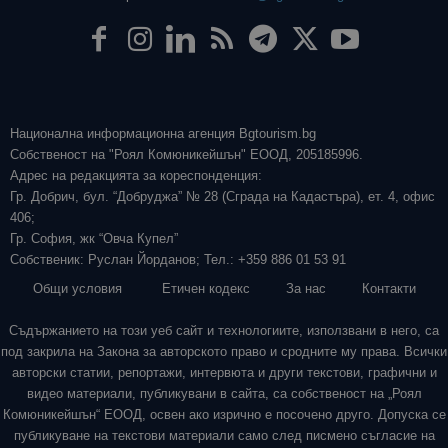
Национална информационна агенция Bgtourism.bg
Собственост на "Роял Комюникейшън" ЕООД, 205185996.
Адрес на редакцията за кореспонденция:
Гр. Добрич, бул. “Добруджа” № 28 (Сграда на Кадастъра), ет. 4, офис
406;
Гр. София, жк “Овча Купел”
Собственик: Руслан Йорданов; Тел.: +359 886 01 53 91
Общи условия
Етичен кодекс
За нас
Контакти
Съдържанието на този уеб сайт и технологиите, използвани в него, са
под закрила на Закона за авторското право и сродните му права. Всички
авторски статии, репортажи, интервюта и други текстови, графични и
видео материали, публикувани в сайта, са собственост на „Роял
Комюникейшън“ ЕООД, освен ако изрично е посочено друго. Допуска се
публикуване на текстови материали само след писмено съгласие на