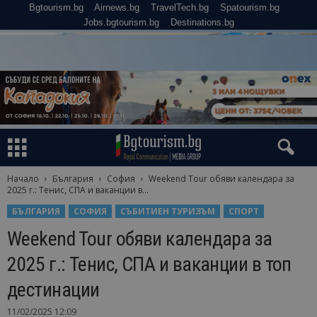
Bgtourism.bg
Airnews.bg
TravelTech.bg
Spatourism.bg
Jobs.bgtourism.bg
Destinations.bg
Начало
България
София
Weekend Tour обяви календара за
2025 г.: Тенис, СПА и ваканции в...
БЪЛГАРИЯ
СОФИЯ
СЪБИТИЕН ТУРИЗЪМ
СПОРТ
Weekend Tour обяви календара за
2025 г.: Тенис, СПА и ваканции в топ
дестинации
11/02/2025 12:09