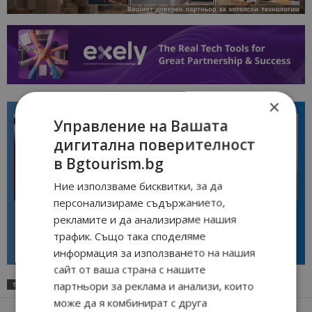
×
Управление на Вашата
дигитална поверителност
в Bgtourism.bg
Ние използваме бисквитки, за да
Интервю
Интервю
персонализираме съдържанието,
Галина Декова: Перник има
Анселмо Капороси: България
рекламите и да анализираме нашия
потенциал за културна
може да съчетае автентичния
дестинация
туризъм с технологиите на
трафик. Също така споделяме
бъдещето
информация за използването на нашия
сайт от ваша страна с нашите
партньори за реклама и анализи, които
ТАГОВЕ
WEEKEND TOUR 2025
може да я комбинират с друга