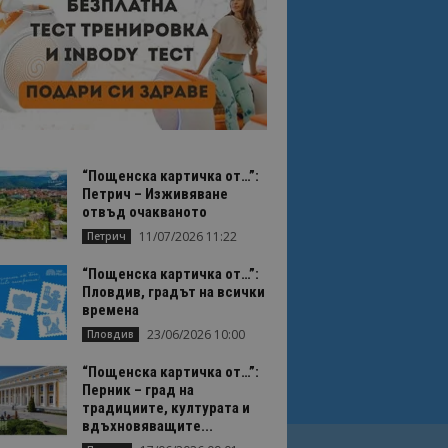
“Пощенска картичка от…”:
Петрич – Изживяване
отвъд очакваното
11/07/2026 11:22
Петрич
“Пощенска картичка от…”:
Пловдив, градът на всички
времена
23/06/2026 10:00
Пловдив
“Пощенска картичка от…”:
Перник – град на
традициите, културата и
вдъхновяващите...