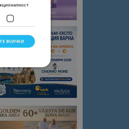
кционалност
ТЕ ВСИЧКИ
елско влизане и
тки.
омните съгласието
квитки на сайта.