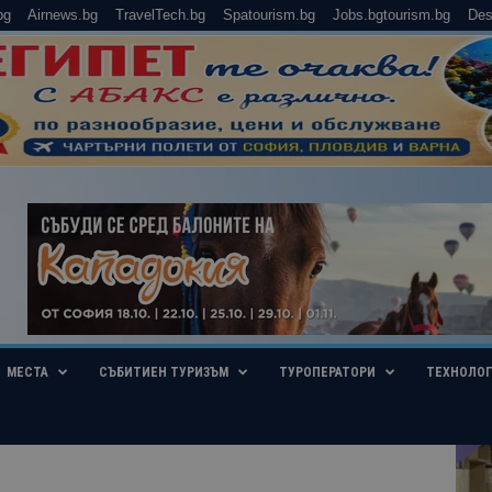
bg
Airnews.bg
TravelTech.bg
Spatourism.bg
Jobs.bgtourism.bg
Des
МЕСТА
СЪБИТИЕН ТУРИЗЪМ
ТУРОПЕРАТОРИ
ТЕХНОЛО