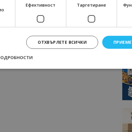
Ефективност
Таргетиране
Фун
мо
ОТХВЪРЛЕТЕ ВСИЧКИ
ПРИЕМЕ
ПОДРОБНОСТИ
Строго необходимо
Ефективност
Таргетиране
Функционалност
е бисквитки позволяват основната функционалност на уебсайта, като потребит
нта. Уебсайтът не може да се използва правилно без строго необходими бискви
Доставчик
/
Валиден
Описание
Домейн
до
epted
lisandraramos.com
7 дни
Тази бисквитка се използва, за да зап
bgtourism.bg
на потребителя за използването на бис