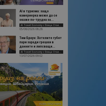
AI в туризма: защо
камериерка може да се
окаже по-трудна за...
AI Travel Economy с Елица Стоилова
05/08/2026 08:28
Тим Браун: Хотелите губят
пари заради грешки в
данните и липсващи...
AI Travel Economy с Елица Стоилова
13/07/2026 09:02