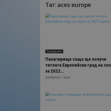
Таг: aces europe
Н
а
й
-
в
а
ж
н
о
Пазарджик
т
о
Панагюрище също ще получи
о
титлата Европейски град на сп
т
за 2022...
т
30/09/2021 14:24
у
р
и
з
м
а
!