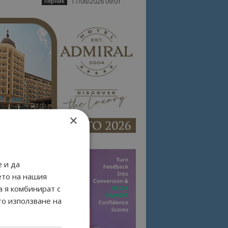
17/06/2026 09:01
Перник
×
 и да
ето на нашия
а я комбинират с
то използване на