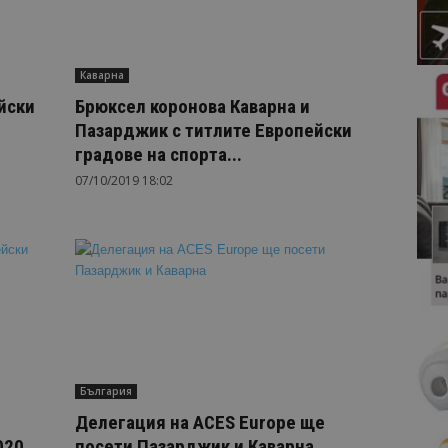
Каварна
йски
Брюксел коронова Каварна и
Пазарджик с титлите Европейски
градове на спорта...
07/10/2019 18:02
България
Делегация на ACES Europe ще
020
посети Пазарджик и Каварна