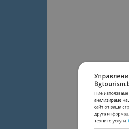
Управлени
Bgtourism.
Ние използваме 
анализираме на
сайт от ваша ст
друга информаци
техните услуги.