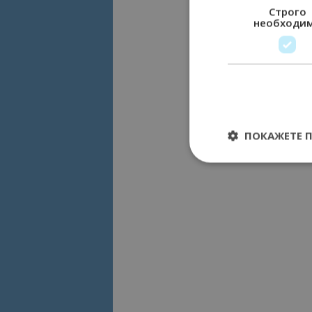
Строго
необходи
ПОКАЖЕТЕ 
Строго необходимит
управление на акау
Име
cookie_notice_acc