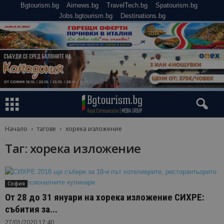
Bgtourism.bg
Airnews.bg
TravelTech.bg
Spatourism.bg
Jobs.bgtourism.bg
Destinations.bg
Начало
тагове
хорека изложение
Таг: хорека изложение
София
От 28 до 31 януари на хорека изложение СИХРЕ:
събития за...
27/01/2020 17:40