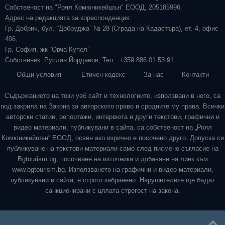
Собственост на "Роял Комюникейшън" ЕООД, 205185996.
Адрес на редакцията за кореспонденция:
Гр. Добрич, бул. “Добруджа” № 28 (Сграда на Кадастъра), ет. 4, офис
406;
Гр. София, жк “Овча Купел”
Собственик: Руслан Йорданов; Тел.: +359 886 01 53 91
Общи условия
Етичен кодекс
За нас
Контакти
Съдържанието на този уеб сайт и технологиите, използвани в него, са
под закрила на Закона за авторското право и сродните му права. Всички
авторски статии, репортажи, интервюта и други текстови, графични и
видео материали, публикувани в сайта, са собственост на „Роял
Комюникейшън“ ЕООД, освен ако изрично е посочено друго. Допуска се
публикуване на текстови материали само след писмено съгласие на
Bgtourism.bg, посочване на източника и добавяне на линк към
www.bgtourism.bg. Използването на графични и видео материали,
публикувани в сайта, е строго забранено. Нарушителите ще бъдат
санкционирани с цялата строгост на закона.