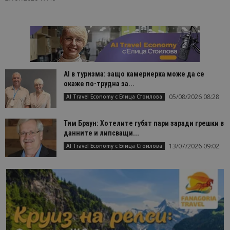
AI в туризма: защо камериерка може да се
окаже по-трудна за...
05/08/2026 08:28
AI Travel Economy с Елица Стоилова
Тим Браун: Хотелите губят пари заради грешки в
данните и липсващи...
13/07/2026 09:02
AI Travel Economy с Елица Стоилова