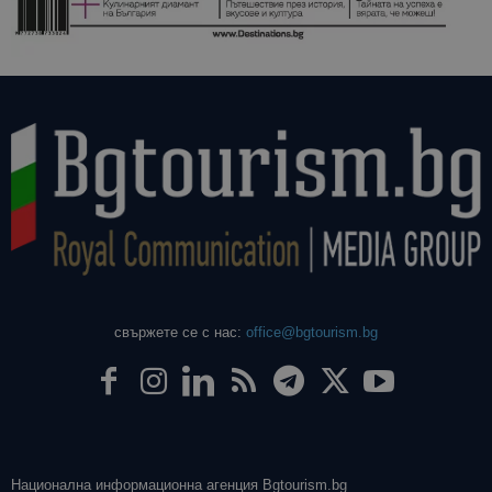
даден сайт
използва з
изчисляван
данни за
посетители
сесии и
кампании 
отчетите з
анализ на
сайтовете.
свържете се с нас:
office@bgtourism.bg
Национална информационна агенция Bgtourism.bg