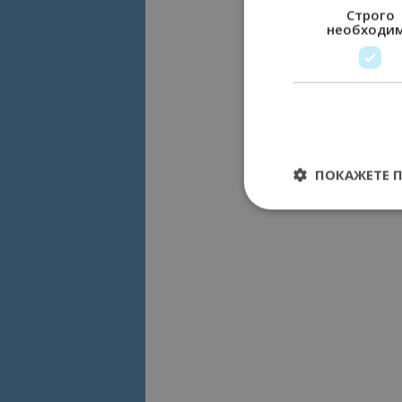
Строго
необходи
ПОКАЖЕТЕ 
Строго необходимит
управление на акау
Име
cookie_notice_acc