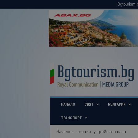
Bgtourism.
B
g
t
o
u
r
i
НАЧАЛО
СВЯТ
БЪЛГАРИЯ
s
m
.
ТРАНСПОРТ
b
g
Начало
тагове
устройствен план
–