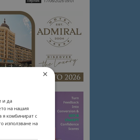
17/06/2026 09:01
Перник
×
 и да
ето на нашия
а я комбинират с
то използване на