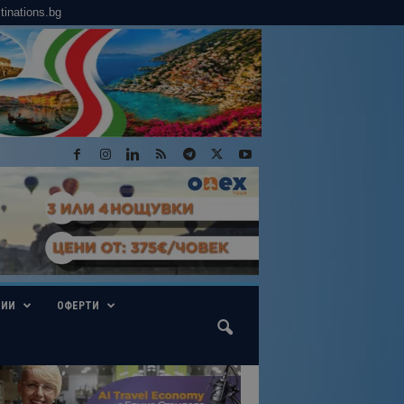
tinations.bg
ГИИ
ОФЕРТИ