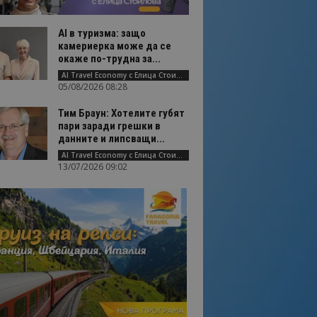
AI в туризма: защо
камериерка може да се
окаже по-трудна за...
AI Travel Economy с Елица Стоилова
05/08/2026 08:28
Тим Браун: Хотелите губят
пари заради грешки в
данните и липсващи...
AI Travel Economy с Елица Стоилова
13/07/2026 09:02