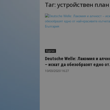
Таг: устройствен план
Н
а
й
-
в
а
ж
н
о
Бургас
т
о
Deutsche Welle: Лакомия и алчн
о
– искат да обезобразят едно от.
т
10/03/2020 16:27
т
у
р
и
з
м
а
!