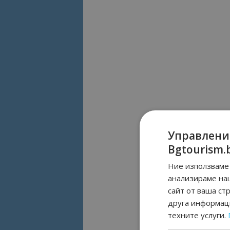
Управлени
Bgtourism.
Ние използваме 
анализираме на
сайт от ваша ст
друга информаци
техните услуги.