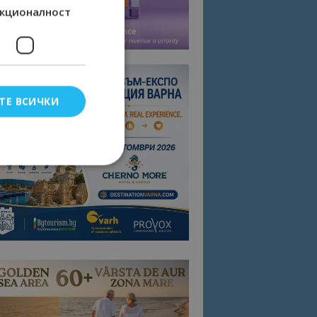
кционалност
ТЕ ВСИЧКИ
елско влизане и
тки.
омните съгласието
квитки на сайта.