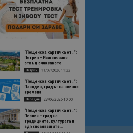
“Пощенска картичка от…”:
Петрич – Изживяване
отвъд очакваното
11/07/2026 11:22
Петрич
“Пощенска картичка от…”:
Пловдив, градът на всички
времена
23/06/2026 10:00
Пловдив
“Пощенска картичка от…”:
Перник – град на
традициите, културата и
вдъхновяващите...