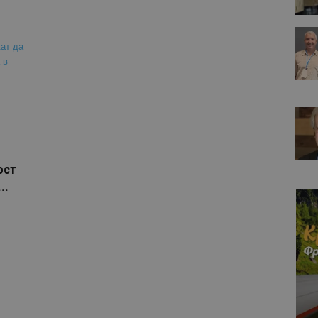
ост
..