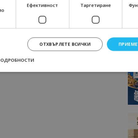
Ефективност
Таргетиране
Фун
мо
ОТХВЪРЛЕТЕ ВСИЧКИ
ПРИЕМЕ
ПОДРОБНОСТИ
Строго необходимо
Ефективност
Таргетиране
Функционалност
е бисквитки позволяват основната функционалност на уебсайта, като потребит
нта. Уебсайтът не може да се използва правилно без строго необходими бискви
Доставчик
/
Валиден
Описание
Домейн
до
epted
lisandraramos.com
7 дни
Тази бисквитка се използва, за да зап
bgtourism.bg
на потребителя за използването на бис