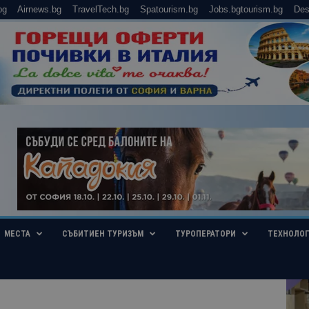
bg
Airnews.bg
TravelTech.bg
Spatourism.bg
Jobs.bgtourism.bg
Des
МЕСТА
СЪБИТИЕН ТУРИЗЪМ
ТУРОПЕРАТОРИ
ТЕХНОЛО