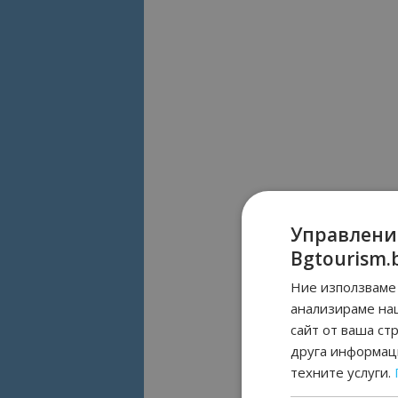
Управлени
Bgtourism.
Ние използваме 
анализираме на
сайт от ваша ст
друга информаци
техните услуги.