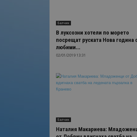
Балчик
В луксозни хотели по морето
посрещат руската Нова година 
любими...
02/01/2019 13:31
Балчик
Наталия Макариева: Младожен
от Добрич вдигнаха сватба на