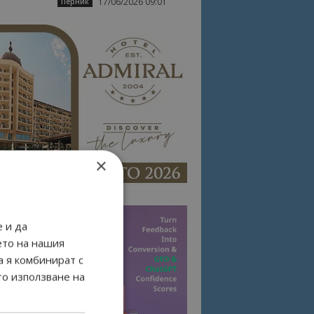
17/06/2026 09:01
Перник
×
 и да
ето на нашия
а я комбинират с
то използване на