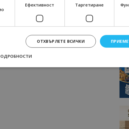
Ефективност
Таргетиране
Фун
мо
ОТХВЪРЛЕТЕ ВСИЧКИ
ПРИЕМЕ
ПОДРОБНОСТИ
Строго необходимо
Ефективност
Таргетиране
Функционалност
е бисквитки позволяват основната функционалност на уебсайта, като потребит
нта. Уебсайтът не може да се използва правилно без строго необходими бискви
Доставчик
/
Валиден
Описание
Домейн
до
epted
lisandraramos.com
7 дни
Тази бисквитка се използва, за да зап
bgtourism.bg
на потребителя за използването на бис