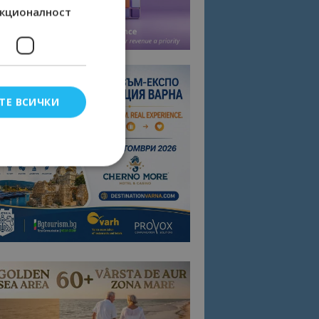
кционалност
ТЕ ВСИЧКИ
елско влизане и
тки.
омните съгласието
квитки на сайта.