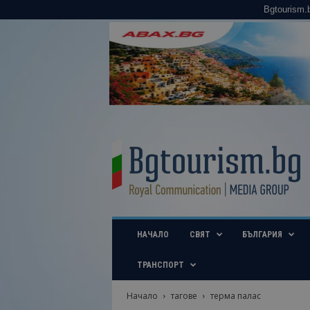
Bgtourism.
B
g
t
o
u
r
i
НАЧАЛО
СВЯТ
БЪЛГАРИЯ
s
m
.
ТРАНСПОРТ
b
g
Начало
тагове
терма палас
–