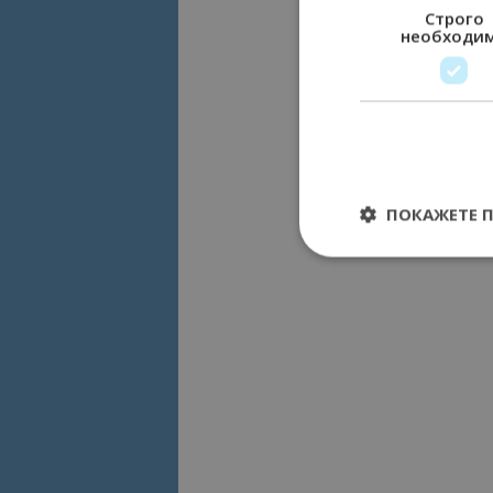
Строго
необходи
ПОКАЖЕТЕ 
Строго необходимит
управление на акау
Име
cookie_notice_acc