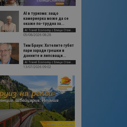
AI в туризма: защо
камериерка може да се
окаже по-трудна за...
AI Travel Economy с Елица Стоилова
05/08/2026 08:28
Тим Браун: Хотелите губят
пари заради грешки в
данните и липсващи...
AI Travel Economy с Елица Стоилова
13/07/2026 09:02