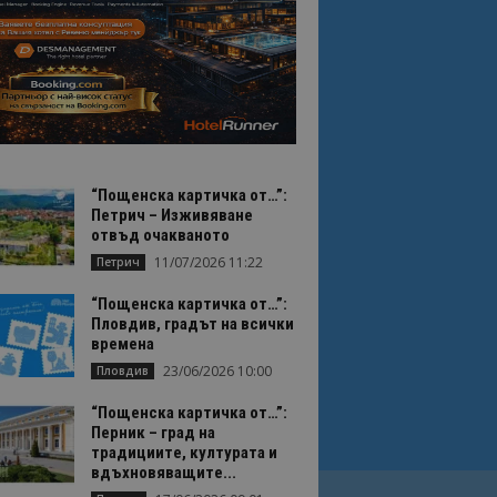
“Пощенска картичка от…”:
Петрич – Изживяване
отвъд очакваното
11/07/2026 11:22
Петрич
“Пощенска картичка от…”:
Пловдив, градът на всички
времена
23/06/2026 10:00
Пловдив
“Пощенска картичка от…”:
Перник – град на
традициите, културата и
вдъхновяващите...