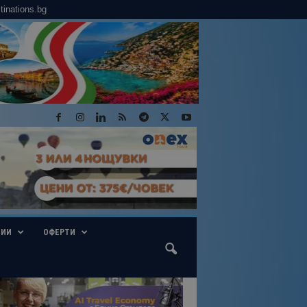
tinations.bg
ГИИ
ОФЕРТИ