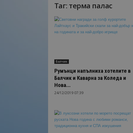
Таг: терма палас
Н
а
й
-
в
а
ж
н
о
Балчик
т
о
Румънци напълниха хотелите в
о
Балчик и Каварна за Коледа и
т
Нова...
т
24/12/2019 07:39
у
р
и
з
м
а
!