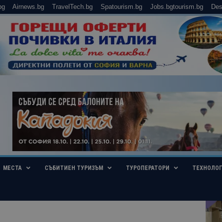
bg
Airnews.bg
TravelTech.bg
Spatourism.bg
Jobs.bgtourism.bg
Des
МЕСТА
СЪБИТИЕН ТУРИЗЪМ
ТУРОПЕРАТОРИ
ТЕХНОЛО