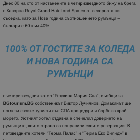
Днес 80 на сто от настанените в четиризвездното бижу на брега
в Каварна Royal Grand Hotel and Spa са от северната ни
съседка, като за Нова година съотношението румънци –
българи е 60 към 40%.
100% ОТ ГОСТИТЕ ЗА КОЛЕДА
И НОВА ГОДИНА СА
РУМЪНЦИ
в четиризвездния хотел
“Реджина Мария Спа”, съобщи за
BGtourism.BG
собственикът Виктор Лучиянов. Домакинът ще
поглези своите туристи със СПА процедури и барбекю край
морето. Уютният хотел отдавна е спечелил доверието на
румънците, които отрано са направили своите резервации.
В
петзвездните хотели “Терма Палас” и “Терма Еко Вилидж” в