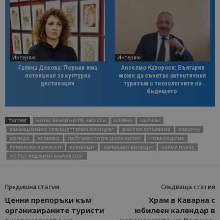
Интервю
Интервю
Галина Декова: Перник има
Анселмо Капороси: България
потенциал за културна
може да съчетае автентичния
дестинация
туризъм с технологиите на
бъдещето
ТАГОВЕ
ROYAL GRAND HOTEL AND SPA
АЛБЕНА
БАЛЧИК
ВАКАНЦИОННО СЕЛИЩЕ "ТЕРМА ВИЛИДЖ"
ВИКТОР ЛУЧИЯНОВ
КАВАРНА
КОЛЕДА
КРАНЕВО
ЛАЙТХАУС ГОЛФ И СПА ХОТЕЛ
НОВА ГОДИНА
РУМЪНСКИ ТУРИСТИ
РУМЪНЦИ
ТЕРМА ЕКО ВИЛИДЖ
ТЕРМА ПАЛАС
ХОТЕЛ “РЕДЖИНА МАРИЯ СПА”
Предишна статия
Следваща статия
Ценни препоръки към
Храм в Каварна с
организираните туристи
юбилеен календар в