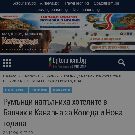
Bgtourism.bg
Airnews.bg
TravelTech.bg
Spatourism.bg
Jobs.bgtourism.bg
Destinations.bg
Начало
България
Балчик
Румънци напълниха хотелите в
Балчик и Каварна за Коледа и Нова година
БЪЛГАРИЯ
БАЛЧИК
КАВАРНА
Румънци напълниха хотелите в
Балчик и Каварна за Коледа и Нова
година
24/12/2019 07:39