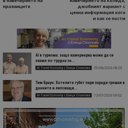
в навечерието на
навечерието на Коледа,
празниците
джобният вариант с
ценна информация кога
и как се пости
AI в туризма: защо камериерка може да се
окаже по-трудна за...
05/08/2026 08:28
AI Travel Economy с Елица Стоилова
Тим Браун: Хотелите губят пари заради грешки в
данните и липсващи...
13/07/2026 09:02
AI Travel Economy с Елица Стоилова