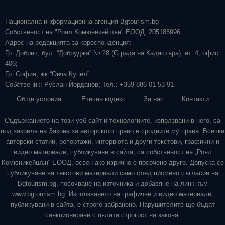
Национална информационна агенция Bgtourism.bg
Собственост на "Роял Комюникейшън" ЕООД, 205185996.
Адрес на редакцията за кореспонденция:
Гр. Добрич, бул. “Добруджа” № 28 (Сграда на Кадастъра), ет. 4, офис
406;
Гр. София, жк “Овча Купел”
Собственик: Руслан Йорданов; Тел.: +359 886 01 53 91
Общи условия
Етичен кодекс
За нас
Контакти
Съдържанието на този уеб сайт и технологиите, използвани в него, са
под закрила на Закона за авторското право и сродните му права. Всички
авторски статии, репортажи, интервюта и други текстови, графични и
видео материали, публикувани в сайта, са собственост на „Роял
Комюникейшън“ ЕООД, освен ако изрично е посочено друго. Допуска се
публикуване на текстови материали само след писмено съгласие на
Bgtourism.bg, посочване на източника и добавяне на линк към
www.bgtourism.bg. Използването на графични и видео материали,
публикувани в сайта, е строго забранено. Нарушителите ще бъдат
санкционирани с цялата строгост на закона.