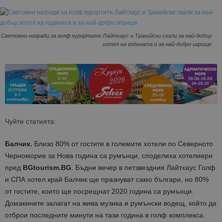
Световни награди за голф курортите Лайтхаус и Тракийски скали за най-добър
хотел на годината и за най-добро игрище
Чуйте статията:
Балчик.
Близо 80% от гостите в големите хотели по Северното
Черноморие за Нова година са румънци, споделиха хотелиери
пред
BGtourism.BG
. Бъдни вечер в петзвездния Лайтхаус Голф
и СПА хотел край Балчик ще празнуват само българи, но 80%
от гостите, които ще посрещнат 2020 година са румънци.
Домакините залагат на жива музика и румънски водещ, който да
отброи последните минути на тази година в голф комплекса.