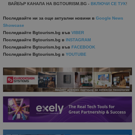
ВАЙБЪР КАНАЛА НА BGTOURISM.BG -
ВКЛЮЧИ СЕ ТУК
!
Последвайте ни за още актуални новини
в
Google News
Showcase
Последвайте
Bgtourism.bg във
VIBER
Последвайте
Bgtourism.bg в
INSTAGRAM
Последвайте
Bgtourism.bg във
FACEBOOK
Последвайте
Bgtourism.bg в
YOUTUBE