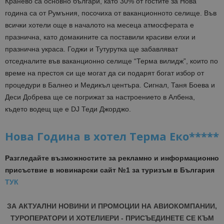
Кранево са основно българи, като 30% от гостите за Нова
година са от Румъния, посочиха от ваканционното селище. Във
всички хотели още в началото на месеца атмосферата е
празнична, като домакините са поставили красиви елхи и
празнична украса. Годжи и Тутурутка ще забавляват
отседналите във ваканционно селище “Терма вилидж”, които по
време на престоя си ще могат да си подарят богат избор от
процедури в Балнео и Медикъл центъра. Сигнал, Таня Боева и
Деси Добрева ще се погрижат за настроението в Албена,
където водещ ще е DJ Теди Джорджо.
Нова Година в хотел Терма Еко*****
Разгледайте възможностите за рекламно и информационно
присъствие в новинарски сайт №1 за туризъм в България
ТУК
ЗА АКТУАЛНИ НОВИНИ И ПРОМОЦИИ НА АВИОКОМПАНИИ,
ТУРОПЕРАТОРИ И ХОТЕЛИЕРИ - ПРИСЪЕДИНЕТЕ СЕ КЪМ