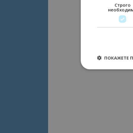
Строго
необходи
ПОКАЖЕТЕ 
Строго необходимит
управление на акау
Име
cookie_notice_acc