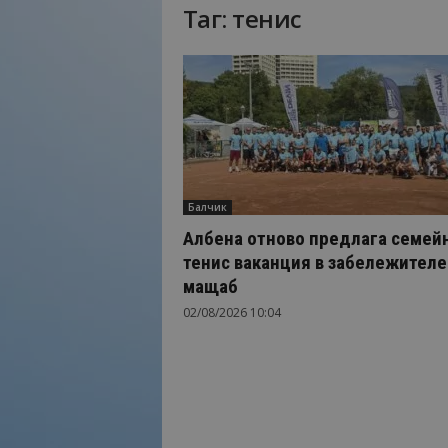
Таг: тенис
Н
а
й
-
в
а
ж
н
о
Балчик
т
о
Албена отново предлага семей
о
тенис ваканция в забележителе
т
мащаб
т
02/08/2026 10:04
у
р
и
з
м
а
!