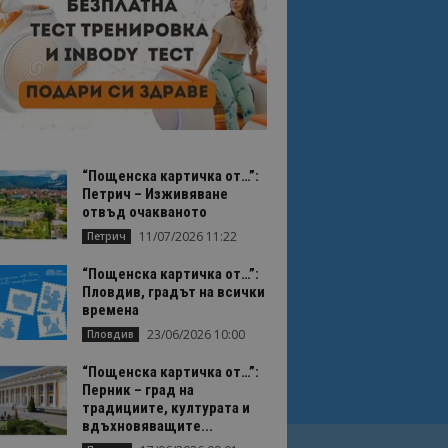
“Пощенска картичка от…”:
Петрич – Изживяване
отвъд очакваното
11/07/2026 11:22
Петрич
“Пощенска картичка от…”:
Пловдив, градът на всички
времена
23/06/2026 10:00
Пловдив
“Пощенска картичка от…”:
Перник – град на
традициите, културата и
вдъхновяващите...