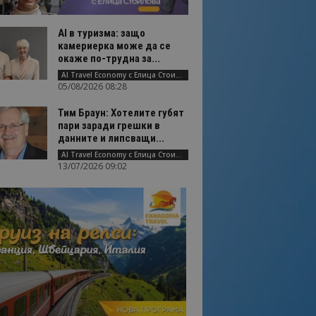
AI в туризма: защо
камериерка може да се
окаже по-трудна за...
AI Travel Economy с Елица Стоилова
05/08/2026 08:28
Тим Браун: Хотелите губят
пари заради грешки в
данните и липсващи...
AI Travel Economy с Елица Стоилова
13/07/2026 09:02