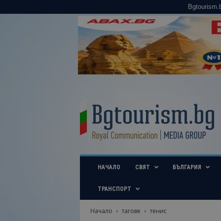
Bgtourism.
B
g
t
o
u
r
i
НАЧАЛО
СВЯТ
БЪЛГАРИЯ
s
m
.
ТРАНСПОРТ
b
g
Начало
тагове
тенис
–