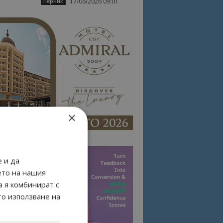
17/06/2026 09:01
Перник
×
 и да
ето на нашия
а я комбинират с
то използване на