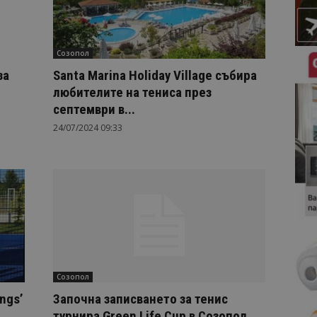
Созопол
за
Santa Marina Holiday Village събира
любителите на тениса през
септември в...
24/07/2024 09:33
Созопол
ngs’
Започна записването за тенис
турнира Green Life Cup в Созопол