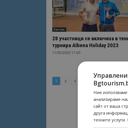
Балчик
28 участници се включиха в тен
турнира Albena Holiday 2023
11/05/2023 17:00
Управлени
1
2
3
Bgtourism.
Ние използваме 
анализираме на
сайт от ваша ст
друга информаци
техните услуги.