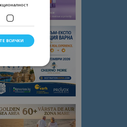
кционалност
ТЕ ВСИЧКИ
елско влизане и
тки.
омните съгласието
квитки на сайта.