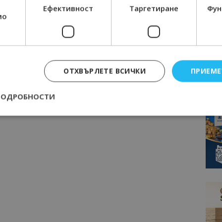
Ефективност
Таргетиране
Фун
мо
ОТХВЪРЛЕТЕ ВСИЧКИ
ПРИЕМЕ
ПОДРОБНОСТИ
Строго необходимо
Ефективност
Таргетиране
Функционалност
е бисквитки позволяват основната функционалност на уебсайта, като потребит
нта. Уебсайтът не може да се използва правилно без строго необходими бискви
Доставчик
/
Валиден
Описание
Домейн
до
epted
lisandraramos.com
7 дни
Тази бисквитка се използва, за да зап
bgtourism.bg
на потребителя за използването на бис