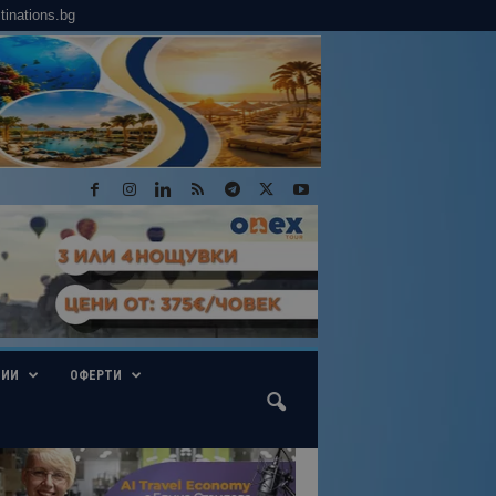
tinations.bg
ГИИ
ОФЕРТИ