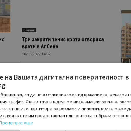
Балчик
ис
Три закрити тенис корта отвориха
врати в Албена
10/11/2022 14:52
е на Вашата дигитална поверителност в
страница 1 на 3
bg
бисквитки, за да персонализираме съдържанието, рекламите
шия трафик. Също така споделяме информация за използван
рана с нашите партньори за реклама и анализи, които може д
я, която сте им предоставили или която са събрали от ваше
Прочетете още