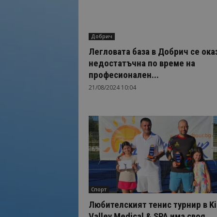
Добрич
Легловата база в Добрич се ока
недостатъчна по време на
професионален...
21/08/2024 10:04
Спорт
Любителският тенис турнир в Ki
Valley Medical & SPA има своя...