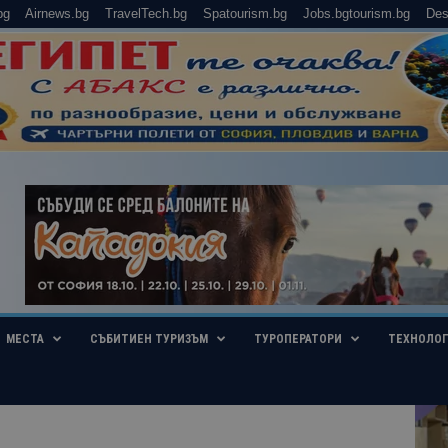
bg
Airnews.bg
TravelTech.bg
Spatourism.bg
Jobs.bgtourism.bg
Des
МЕСТА
СЪБИТИЕН ТУРИЗЪМ
ТУРОПЕРАТОРИ
ТЕХНОЛО