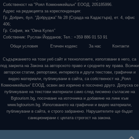
Собственост на "Роял Комюникейшън" ЕООД, 205185996.
Адрес на редакцията за кореспонденция:
Гр. Добрич, бул. “Добруджа” № 28 (Сграда на Кадастъра), ет. 4, офис
406;
Гр. София, жк “Овча Купел”
Собственик: Руслан Йорданов; Тел.: +359 886 01 53 91
Общи условия
Етичен кодекс
За нас
Контакти
Съдържанието на този уеб сайт и технологиите, използвани в него, са
под закрила на Закона за авторското право и сродните му права. Всички
авторски статии, репортажи, интервюта и други текстови, графични и
видео материали, публикувани в сайта, са собственост на „Роял
Комюникейшън“ ЕООД, освен ако изрично е посочено друго. Допуска се
публикуване на текстови материали само след писмено съгласие на
Bgtourism.bg, посочване на източника и добавяне на линк към
www.bgtourism.bg. Използването на графични и видео материали,
публикувани в сайта, е строго забранено. Нарушителите ще бъдат
санкционирани с цялата строгост на закона.