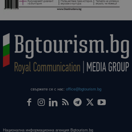
даден сайт
използва з
изчисляван
данни за
посетители
сесии и
кампании 
отчетите з
анализ на
сайтовете.
свържете се с нас:
office@bgtourism.bg
Национална информационна агенция Bgtourism.bg