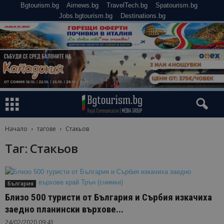
Bgtourism.bg
Airnews.bg
TravelTech.bg
Spatourism.bg
Jobs.bgtourism.bg
Destinations.bg
Начало
тагове
Стакьов
Таг: Стакьов
България
Близо 500 туристи от България и Сърбия изкачиха
заедно планински върхове...
24/02/2020 09:41