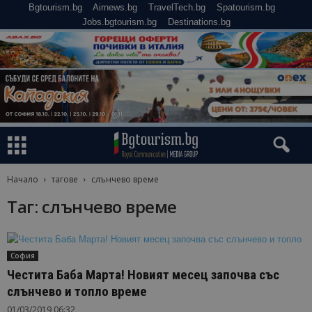
Bgtourism.bg
Airnews.bg
TravelTech.bg
Spatourism.bg
Jobs.bgtourism.bg
Destinations.bg
Начало
тагове
слънчево време
Таг: слънчево време
София
Честита Баба Марта! Новият месец започва със
слънчево и топло време
01/03/2019 06:32