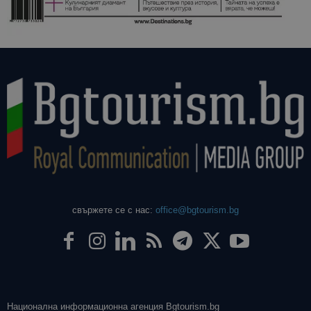
даден сайт
използва з
изчисляван
данни за
посетители
сесии и
кампании 
отчетите з
анализ на
сайтовете.
свържете се с нас:
office@bgtourism.bg
Национална информационна агенция Bgtourism.bg