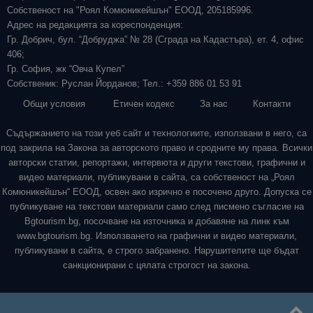
Собственост на "Роял Комюникейшън" ЕООД, 205185996.
Адрес на редакцията за кореспонденция:
Гр. Добрич, бул. “Добруджа” № 28 (Сграда на Кадастъра), ет. 4, офис
406;
Гр. София, жк “Овча Купел”
Собственик: Руслан Йорданов; Тел.: +359 886 01 53 91
Общи условия
Етичен кодекс
За нас
Контакти
Съдържанието на този уеб сайт и технологиите, използвани в него, са
под закрила на Закона за авторското право и сродните му права. Всички
авторски статии, репортажи, интервюта и други текстови, графични и
видео материали, публикувани в сайта, са собственост на „Роял
Комюникейшън“ ЕООД, освен ако изрично е посочено друго. Допуска се
публикуване на текстови материали само след писмено съгласие на
Bgtourism.bg, посочване на източника и добавяне на линк към
www.bgtourism.bg. Използването на графични и видео материали,
публикувани в сайта, е строго забранено. Нарушителите ще бъдат
санкционирани с цялата строгост на закона.