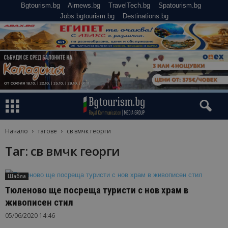
Bgtourism.bg
Airnews.bg
TravelTech.bg
Spatourism.bg
Jobs.bgtourism.bg
Destinations.bg
Начало
тагове
св вмчк георги
Таг: св вмчк георги
Шабла
Тюленово ще посреща туристи с нов храм в
живописен стил
05/06/2020 14:46