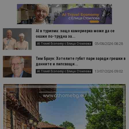
AI в туризма: защо камериерка може да се
окаже по-трудна за...
05/08/2026 08:28
AI Travel Economy с Елица Стоилова
Тим Браун: Хотелите губят пари заради грешки в
данните и липсващи...
13/07/2026 09:02
AI Travel Economy с Елица Стоилова