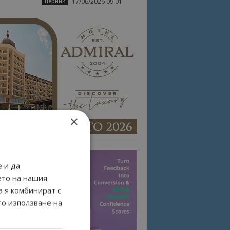
17/06/2026 09:01
Перник
×
 и да
ето на нашия
а я комбинират с
то използване на