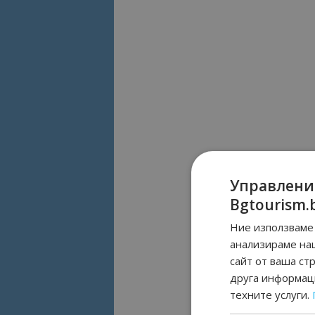
Управлени
Bgtourism.
Ние използваме 
анализираме на
сайт от ваша ст
друга информаци
техните услуги.