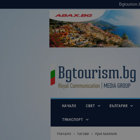
Bgtourism.
B
g
t
o
u
r
i
НАЧАЛО
СВЯТ
БЪЛГАРИЯ
s
m
.
ТРАНСПОРТ
b
g
Начало
тагове
при малкия
–