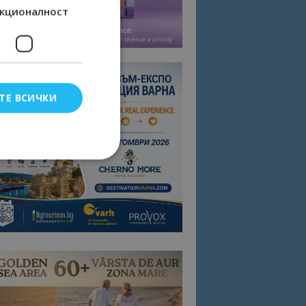
кционалност
ТЕ ВСИЧКИ
елско влизане и
тки.
омните съгласието
квитки на сайта.