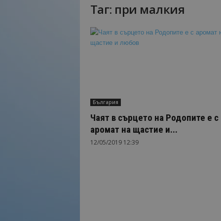
Таг: при малкия
Н
а
й
-
в
а
ж
н
о
България
т
о
Чаят в сърцето на Родопите е с
о
аромат на щастие и...
т
12/05/2019 12:39
т
у
р
и
з
м
а
!