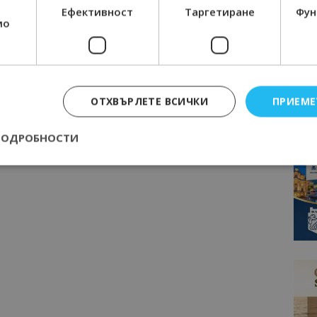
Ефективност
Таргетиране
Фун
мо
ОТХВЪРЛЕТЕ ВСИЧКИ
ПРИЕМЕ
ПОДРОБНОСТИ
Строго необходимо
Ефективност
Таргетиране
Функционалност
е бисквитки позволяват основната функционалност на уебсайта, като потребит
нта. Уебсайтът не може да се използва правилно без строго необходими бискви
Доставчик
/
Валиден
Описание
Домейн
до
epted
lisandraramos.com
7 дни
Тази бисквитка се използва, за да зап
bgtourism.bg
на потребителя за използването на бис