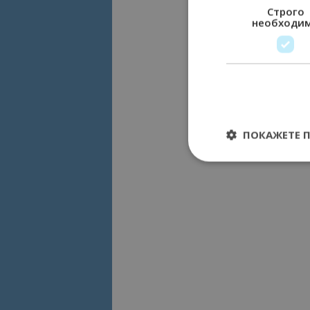
Строго
необходи
ПОКАЖЕТЕ 
Строго необходимит
управление на акау
Име
cookie_notice_acc