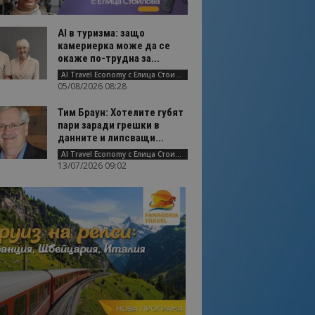
AI в туризма: защо
камериерка може да се
окаже по-трудна за...
AI Travel Economy с Елица Стоилова
05/08/2026 08:28
Тим Браун: Хотелите губят
пари заради грешки в
данните и липсващи...
AI Travel Economy с Елица Стоилова
13/07/2026 09:02