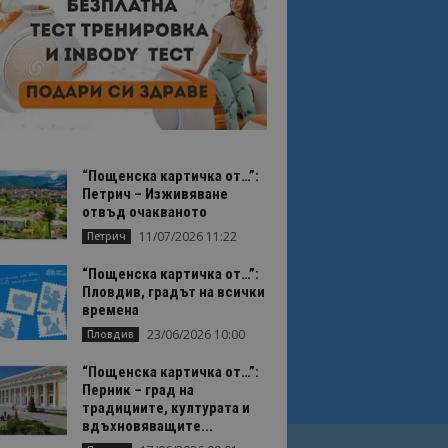
“Пощенска картичка от…”:
Петрич – Изживяване
отвъд очакваното
11/07/2026 11:22
Петрич
“Пощенска картичка от…”:
Пловдив, градът на всички
времена
23/06/2026 10:00
Пловдив
“Пощенска картичка от…”:
Перник – град на
традициите, културата и
вдъхновяващите...