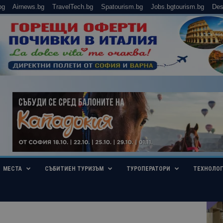
bg
Airnews.bg
TravelTech.bg
Spatourism.bg
Jobs.bgtourism.bg
Des
МЕСТА
СЪБИТИЕН ТУРИЗЪМ
ТУРОПЕРАТОРИ
ТЕХНОЛО