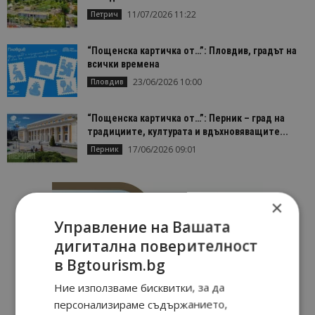
11/07/2026 11:22
Петрич
“Пощенска картичка от…”: Пловдив, градът на
всички времена
23/06/2026 10:00
Пловдив
“Пощенска картичка от…”: Перник – град на
традициите, културата и вдъхновяващите...
17/06/2026 09:01
Перник
×
Управление на Вашата
дигитална поверителност
в Bgtourism.bg
Ние използваме бисквитки, за да
персонализираме съдържанието,