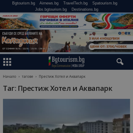
Bgtourism.bg
Airnews.bg
TravelTech.bg
Spatourism.bg
Jobs.bgtourism.bg
Destinations.bg
Начало
тагове
Престиж Хотел и Аквапарк
Таг: Престиж Хотел и Аквапарк