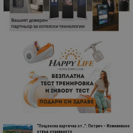
“Пощенска картичка от…”: Петрич – Изживяване
отвъд очакваното