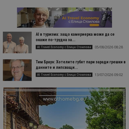
AI в туризма: защо камериерка може да се
окаже по-трудна за...
05/08/2026 08:28
AI Travel Economy с Елица Стоилова
Тим Браун: Хотелите губят пари заради грешки в
данните и липсващи...
13/07/2026 09:02
AI Travel Economy с Елица Стоилова