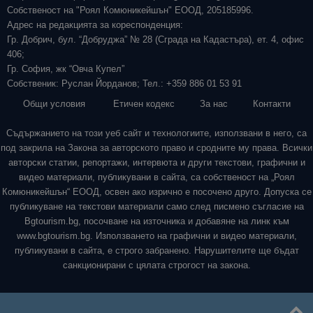
Собственост на "Роял Комюникейшън" ЕООД, 205185996.
Адрес на редакцията за кореспонденция:
Гр. Добрич, бул. “Добруджа” № 28 (Сграда на Кадастъра), ет. 4, офис
406;
Гр. София, жк “Овча Купел”
Собственик: Руслан Йорданов; Тел.: +359 886 01 53 91
Общи условия
Етичен кодекс
За нас
Контакти
Съдържанието на този уеб сайт и технологиите, използвани в него, са
под закрила на Закона за авторското право и сродните му права. Всички
авторски статии, репортажи, интервюта и други текстови, графични и
видео материали, публикувани в сайта, са собственост на „Роял
Комюникейшън“ ЕООД, освен ако изрично е посочено друго. Допуска се
публикуване на текстови материали само след писмено съгласие на
Bgtourism.bg, посочване на източника и добавяне на линк към
www.bgtourism.bg. Използването на графични и видео материали,
публикувани в сайта, е строго забранено. Нарушителите ще бъдат
санкционирани с цялата строгост на закона.