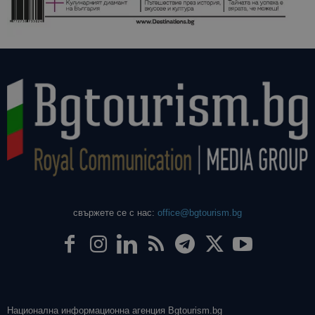
даден сайт
използва з
изчисляван
данни за
посетители
сесии и
кампании 
отчетите з
анализ на
сайтовете.
свържете се с нас:
office@bgtourism.bg
Национална информационна агенция Bgtourism.bg