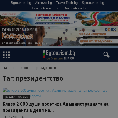
Bgtourism.bg
Airnews.bg
TravelTech.bg
Spatourism.bg
Jobs.bgtourism.bg
Destinations.bg
Начало
тагове
президентство
Таг: президентство
Градски туризъм
Близо 2 000 души посетиха Администрацията на
президента в деня на...
01/11/2019 16:59