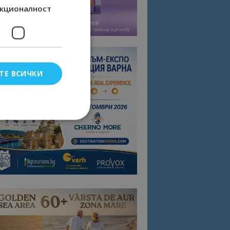
кционалност
ТЕ ВСИЧКИ
елско влизане и
тки.
омните съгласието
квитки на сайта.