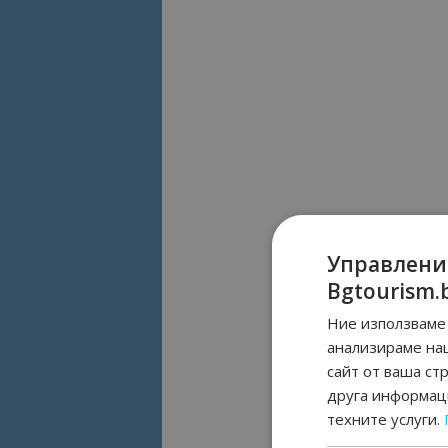
Управлени
Bgtourism.
Ние използваме 
анализираме на
сайт от ваша ст
друга информаци
техните услуги.