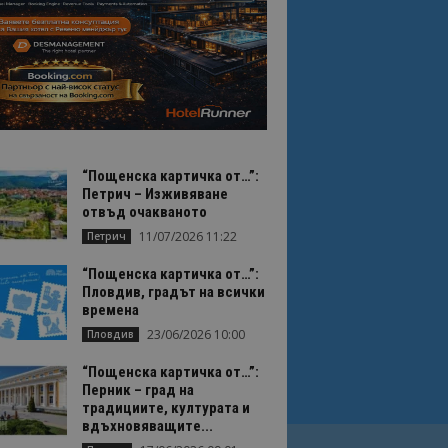
“Пощенска картичка от…”:
Петрич – Изживяване
отвъд очакваното
11/07/2026 11:22
Петрич
“Пощенска картичка от…”:
Пловдив, градът на всички
времена
23/06/2026 10:00
Пловдив
“Пощенска картичка от…”:
Перник – град на
традициите, културата и
вдъхновяващите...