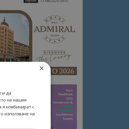
17/06/2026 09:01
Перник
×
 и да
ето на нашия
а я комбинират с
то използване на