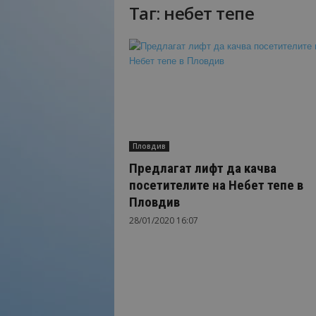
Таг: небет тепе
Н
а
й
-
в
а
ж
н
о
Пловдив
т
о
Предлагат лифт да качва
о
посетителите на Небет тепе в
т
Пловдив
т
28/01/2020 16:07
у
р
и
з
м
а
!