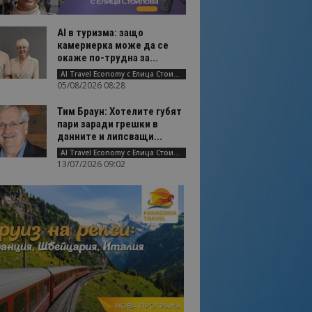
AI в туризма: защо
камериерка може да се
окаже по-трудна за...
AI Travel Economy с Елица Стоилова
05/08/2026 08:28
Тим Браун: Хотелите губят
пари заради грешки в
данните и липсващи...
AI Travel Economy с Елица Стоилова
13/07/2026 09:02