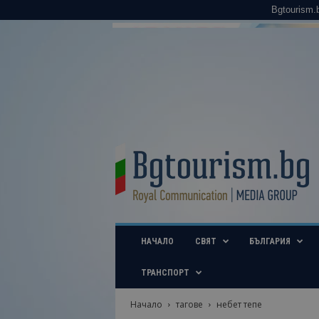
Bgtourism.
B
g
t
o
u
r
i
НАЧАЛО
СВЯТ
БЪЛГАРИЯ
s
m
.
ТРАНСПОРТ
b
g
Начало
тагове
небет тепе
–