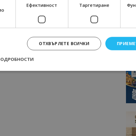
Ефективност
Таргетиране
Фун
мо
ОТХВЪРЛЕТЕ ВСИЧКИ
ПРИЕМЕ
ПОДРОБНОСТИ
Строго необходимо
Ефективност
Таргетиране
Функционалност
е бисквитки позволяват основната функционалност на уебсайта, като потребит
нта. Уебсайтът не може да се използва правилно без строго необходими бискви
Доставчик
/
Валиден
Описание
Домейн
до
epted
lisandraramos.com
7 дни
Тази бисквитка се използва, за да зап
bgtourism.bg
на потребителя за използването на бис