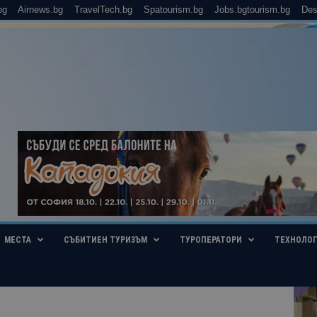
bg
Airnews.bg
TravelTech.bg
Spatourism.bg
Jobs.bgtourism.bg
Des
МЕСТА
СЪБИТИЕН ТУРИЗЪМ
ТУРОПЕРАТОРИ
ТЕХНОЛО