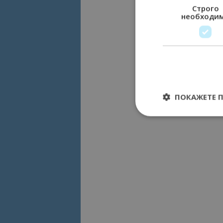
Строго
необходи
ПОКАЖЕТЕ 
Строго необходимит
управление на акау
Име
cookie_notice_acc