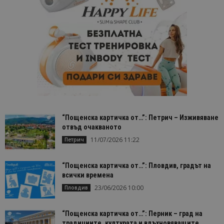
“Пощенска картичка от…”: Петрич – Изживяване
отвъд очакваното
11/07/2026 11:22
Петрич
“Пощенска картичка от…”: Пловдив, градът на
всички времена
23/06/2026 10:00
Пловдив
“Пощенска картичка от…”: Перник – град на
традициите, културата и вдъхновяващите...