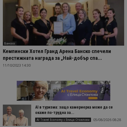
Банско
Кемпински Хотел Гранд Арена Банско спечели
престижната награда за „Най-добър спа...
11/10/2023 14:30
AI в туризма: защо камериерка може да се
окаже по-трудна за...
05/08/2026 08:28
AI Travel Economy с Елица Стоилова