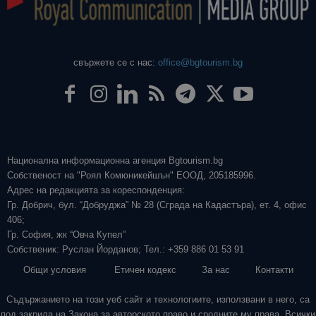
свържете се с нас:
office@bgtourism.bg
Национална информационна агенция Bgtourism.bg
Собственост на "Роял Комюникейшън" ЕООД, 205185996.
Адрес на редакцията за кореспонденция:
Гр. Добрич, бул. “Добруджа” № 28 (Сграда на Кадастъра), ет. 4, офис
406;
Гр. София, жк “Овча Купел”
Собственик: Руслан Йорданов; Тел.: +359 886 01 53 91
Общи условия
Етичен кодекс
За нас
Контакти
Съдържанието на този уеб сайт и технологиите, използвани в него, са
под закрила на Закона за авторското право и сродните му права. Всички