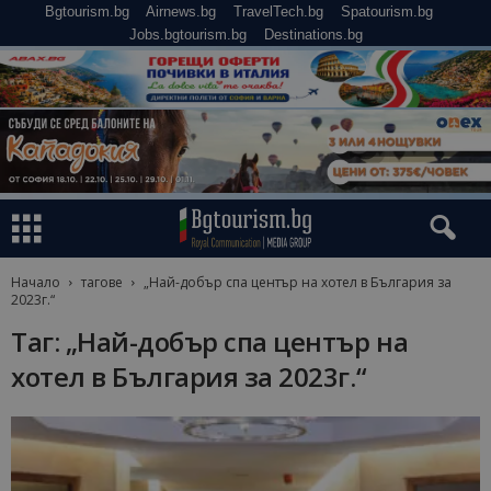
Bgtourism.bg
Airnews.bg
TravelTech.bg
Spatourism.bg
Jobs.bgtourism.bg
Destinations.bg
Начало
тагове
„Най-добър спа център на хотел в България за
2023г.“
Таг: „Най-добър спа център на
хотел в България за 2023г.“