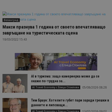
Велинград
Макси празнува 1 година от своето впечатляващо
завръщане на туристическата сцена
18/03/2022 15:43
AI в туризма: защо камериерка може да се
окаже по-трудна за...
05/08/2026 08:28
AI Travel Economy с Елица Стоилова
Тим Браун: Хотелите губят пари заради грешки в
данните и липсващи...
13/07/2026 09:02
AI Travel Economy с Елица Стоилова