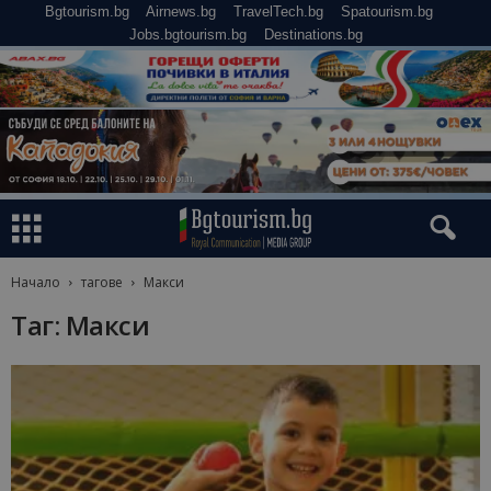
Bgtourism.bg
Airnews.bg
TravelTech.bg
Spatourism.bg
Jobs.bgtourism.bg
Destinations.bg
Начало
тагове
Макси
Таг: Макси