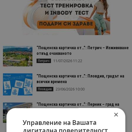
“Пощенска картичка от…”: Петрич – Изживяване
отвъд очакваното
11/07/2026 11:22
Петрич
“Пощенска картичка от…”: Пловдив, градът на
всички времена
23/06/2026 10:00
Пловдив
“Пощенска картичка от…”: Перник – град на
традициите, културата и вдъхновяващите...
×
17/06/2026 09:01
Перник
Управление на Вашата
дигитална поверителност