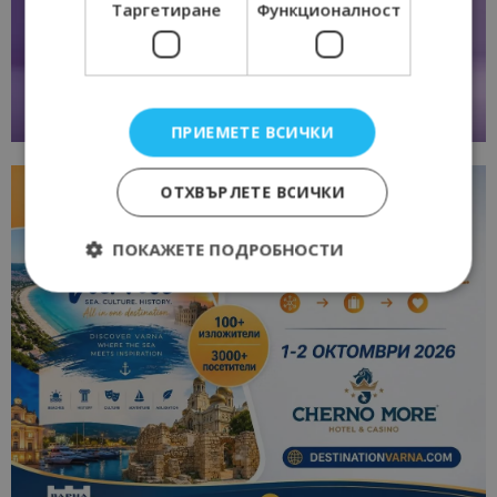
Таргетиране
Функционалност
ПРИЕМЕТЕ ВСИЧКИ
ОТХВЪРЛЕТЕ ВСИЧКИ
ПОКАЖЕТЕ ПОДРОБНОСТИ
Строго необходимо
Ефективност
Таргетиране
Функционалност
Строго необходимите бисквитки позволяват
основната функционалност на уебсайта, като
потребителско влизане и управление на
акаунта. Уебсайтът не може да се използва
правилно без строго необходими бисквитки.