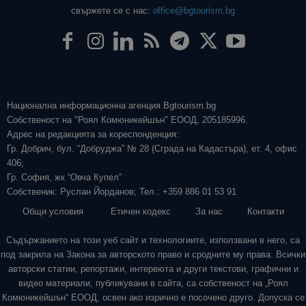
свържете се с нас:
office@bgtourism.bg
Национална информационна агенция Bgtourism.bg
Собственост на "Роял Комюникейшън" ЕООД, 205185996.
Адрес на редакцията за кореспонденция:
Гр. Добрич, бул. “Добруджа” № 28 (Сграда на Кадастъра), ет. 4, офис
406;
Гр. София, жк “Овча Купел”
Собственик: Руслан Йорданов; Тел.: +359 886 01 53 91
Общи условия
Етичен кодекс
За нас
Контакти
Съдържанието на този уеб сайт и технологиите, използвани в него, са
под закрила на Закона за авторското право и сродните му права. Всички
авторски статии, репортажи, интервюта и други текстови, графични и
видео материали, публикувани в сайта, са собственост на „Роял
Комюникейшън“ ЕООД, освен ако изрично е посочено друго. Допуска се