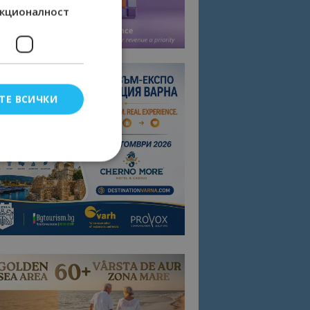
кционалност
ТЕ ВСИЧКИ
елско влизане и
тки.
омните съгласието
квитки на сайта.