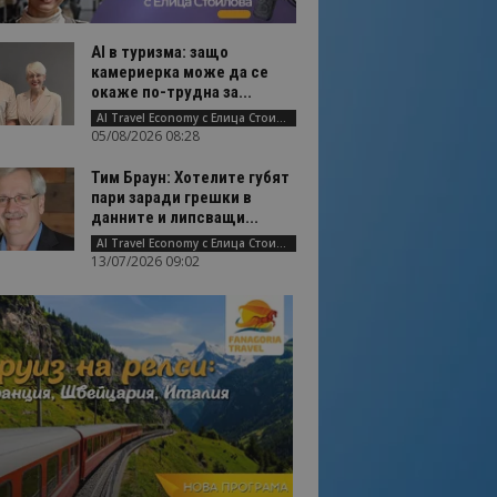
AI в туризма: защо
камериерка може да се
окаже по-трудна за...
AI Travel Economy с Елица Стоилова
05/08/2026 08:28
Тим Браун: Хотелите губят
пари заради грешки в
данните и липсващи...
AI Travel Economy с Елица Стоилова
13/07/2026 09:02