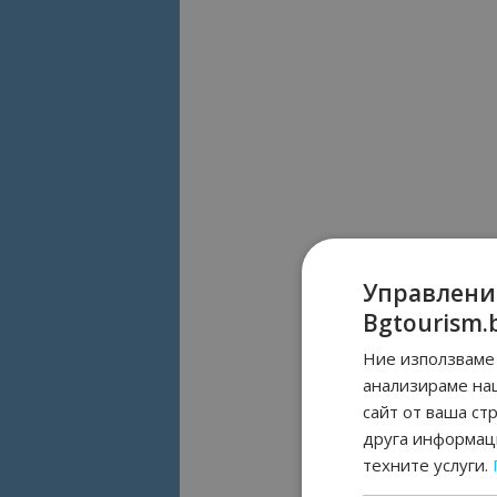
Управлени
Bgtourism.
Ние използваме 
анализираме на
сайт от ваша ст
друга информаци
техните услуги.