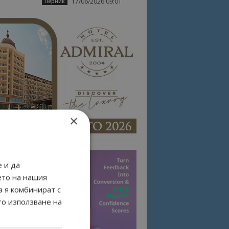
17/06/2026 09:01
Перник
×
 и да
ето на нашия
а я комбинират с
то използване на