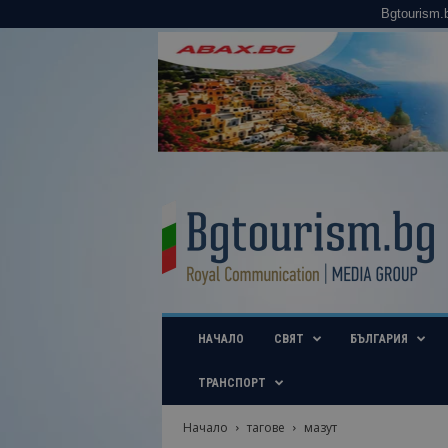
Bgtourism.
B
g
t
o
u
r
i
НАЧАЛО
СВЯТ
БЪЛГАРИЯ
s
m
.
ТРАНСПОРТ
b
g
Начало
тагове
мазут
–