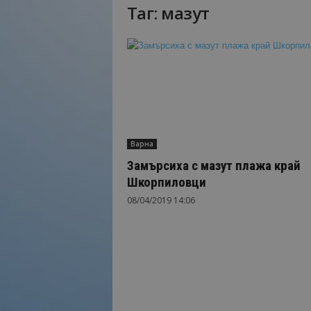
Таг: мазут
Н
а
й
-
в
а
ж
н
о
Варна
т
о
Замърсиха с мазут плажа край
о
Шкорпиловци
т
08/04/2019 14:06
т
у
р
и
з
м
а
!