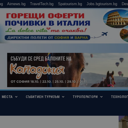
bg
Airnews.bg
TravelTech.bg
Spatourism.bg
Jobs.bgtourism.bg
Des
МЕСТА
СЪБИТИЕН ТУРИЗЪМ
ТУРОПЕРАТОРИ
ТЕХНОЛО