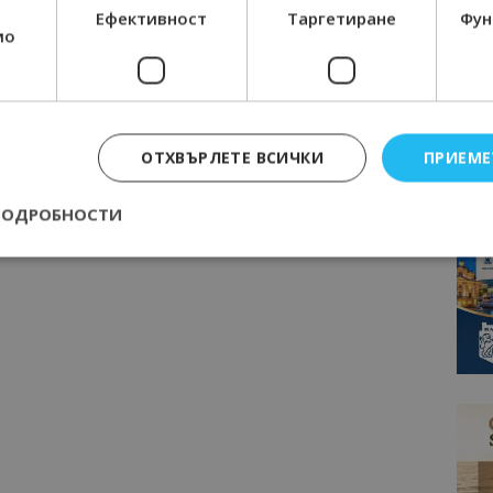
Ефективност
Таргетиране
Фун
мо
ОТХВЪРЛЕТЕ ВСИЧКИ
ПРИЕМЕ
ПОДРОБНОСТИ
Строго необходимо
Ефективност
Таргетиране
Функционалност
е бисквитки позволяват основната функционалност на уебсайта, като потребит
нта. Уебсайтът не може да се използва правилно без строго необходими бискви
Доставчик
/
Валиден
Описание
Домейн
до
epted
lisandraramos.com
7 дни
Тази бисквитка се използва, за да зап
bgtourism.bg
на потребителя за използването на бис