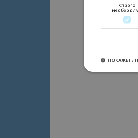
Строго
необходи
ПОКАЖЕТЕ 
Строго необходимит
управление на акау
Име
cookie_notice_acc