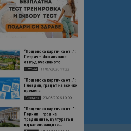
“Пощенска картичка от…”:
Петрич – Изживяване
отвъд очакваното
11/07/2026 11:22
Петрич
“Пощенска картичка от…”:
Пловдив, градът на всички
времена
23/06/2026 10:00
Пловдив
“Пощенска картичка от…”:
Перник – град на
традициите, културата и
вдъхновяващите...