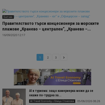
Балчик
Правителството търси концесионери за морските
плажове „Кранево – централен“, „Кранево –...
16/09/2020 12:17
1
2
3
AI в туризма: защо камериерка може да се
окаже по-трудна за...
05/08/2026 08:28
AI Travel Economy с Елица Стоилова