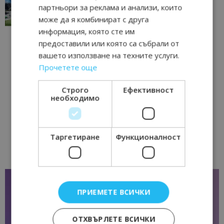
традициите, културата и вдъхновяващите...
партньори за реклама и анализи, които
17/06/2026 09:01
Перник
може да я комбинират с друга
информация, която сте им
предоставили или която са събрали от
вашето използване на техните услуги.
Прочетете още
Строго
Ефективност
необходимо
Таргетиране
Функционалност
ПРИЕМЕТЕ ВСИЧКИ
ОТХВЪРЛЕТЕ ВСИЧКИ