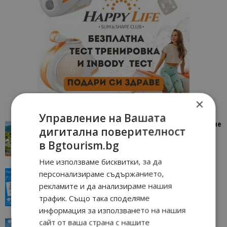
×
Управление на Вашата
“Пощенска картичка от…”: Петрич – Изживяване
дигитална поверителност
отвъд очакваното
в Bgtourism.bg
11/07/2026 11:22
Петрич
Ние използваме бисквитки, за да
персонализираме съдържанието,
“Пощенска картичка от…”: Пловдив, градът на
всички времена
рекламите и да анализираме нашия
23/06/2026 10:00
Пловдив
трафик. Също така споделяме
информация за използването на нашия
сайт от ваша страна с нашите
“Пощенска картичка от…”: Перник – град на