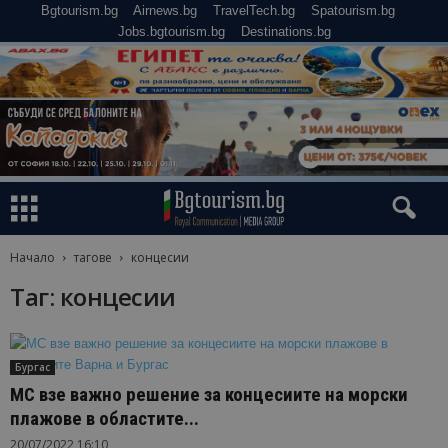
Bgtourism.bg
Airnews.bg
TravelTech.bg
Spatourism.bg
Jobs.bgtourism.bg
Destinations.bg
Начало
тагове
концесии
Таг: концесии
Бургас
МС взе важно решение за концесиите на морски
плажове в областите...
20/07/2022 16:10