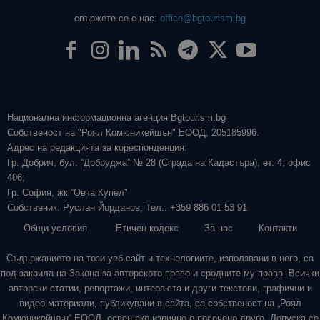
свържете се с нас:
office@bgtourism.bg
Национална информационна агенция Bgtourism.bg
Собственост на "Роял Комюникейшън" ЕООД, 205185996.
Адрес на редакцията за кореспонденция:
Гр. Добрич, бул. “Добруджа” № 28 (Сграда на Кадастъра), ет. 4, офис
406;
Гр. София, жк “Овча Купел”
Собственик: Руслан Йорданов; Тел.: +359 886 01 53 91
Общи условия
Етичен кодекс
За нас
Контакти
Съдържанието на този уеб сайт и технологиите, използвани в него, са
под закрила на Закона за авторското право и сродните му права. Всички
авторски статии, репортажи, интервюта и други текстови, графични и
видео материали, публикувани в сайта, са собственост на „Роял
Комюникейшън“ ЕООД, освен ако изрично е посочено друго. Допуска се