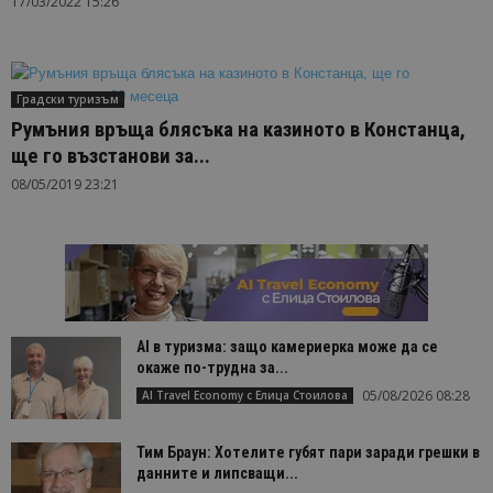
17/03/2022 15:26
Градски туризъм
Румъния връща блясъка на казиното в Констанца,
ще го възстанови за...
08/05/2019 23:21
AI в туризма: защо камериерка може да се
окаже по-трудна за...
05/08/2026 08:28
AI Travel Economy с Елица Стоилова
Тим Браун: Хотелите губят пари заради грешки в
данните и липсващи...