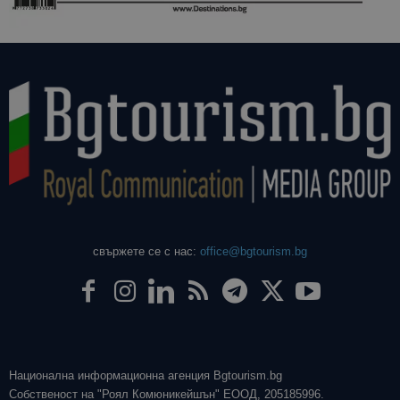
даден сайт
използва з
изчисляван
данни за
посетители
сесии и
кампании 
отчетите з
анализ на
сайтовете.
свържете се с нас:
office@bgtourism.bg
Национална информационна агенция Bgtourism.bg
Собственост на "Роял Комюникейшън" ЕООД, 205185996.