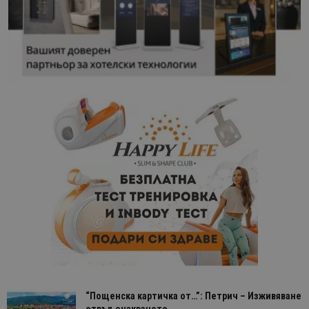
“Пощенска картичка от…”: Петрич – Изживяване
отвъд очакваното