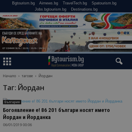
Bgtourism.bg
Airnews.bg
TravelTech.bg
Spatourism.bg
Jobs.bgtourism.bg
Destinations.bg
Начало
тагове
Йордан
Таг: Йордан
България
Богоявление е! 86 201 българи носят името
Йордан и Йорданка
06/01/2019 00:06