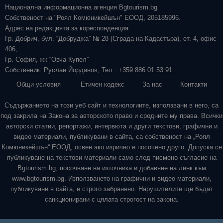
Национална информационна агенция Bgtourism.bg
Собственост на "Роял Комюникейшън" ЕООД, 205185996.
Адрес на редакцията за кореспонденция:
Гр. Добрич, бул. “Добруджа” № 28 (Сграда на Кадастъра), ет. 4, офис
406;
Гр. София, жк “Овча Купел”
Собственик: Руслан Йорданов; Тел.: +359 886 01 53 91
Общи условия
Етичен кодекс
За нас
Контакти
Съдържанието на този уеб сайт и технологиите, използвани в него, са
под закрила на Закона за авторското право и сродните му права. Всички
авторски статии, репортажи, интервюта и други текстови, графични и
видео материали, публикувани в сайта, са собственост на „Роял
Комюникейшън“ ЕООД, освен ако изрично е посочено друго. Допуска се
публикуване на текстови материали само след писмено съгласие на
Bgtourism.bg, посочване на източника и добавяне на линк към
www.bgtourism.bg. Използването на графични и видео материали,
публикувани в сайта, е строго забранено. Нарушителите ще бъдат
санкционирани с цялата строгост на закона.