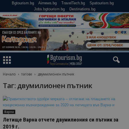
Bgtourism.bg
Airnews.bg
TravelTech.bg
Spatourism.bg
Jobs.bgtourism.bg
Destinations.bg
Начало
тагове
двумилионен пътник
Таг: двумилионен пътник
Варна
Летище Варна отчете двумилиония си пътник за
2019 г.