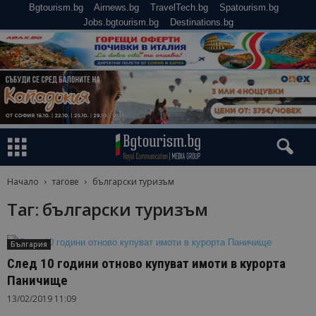
Bgtourism.bg
Airnews.bg
TravelTech.bg
Spatourism.bg
Jobs.bgtourism.bg
Destinations.bg
Начало
тагове
български туризъм
Таг: български туризъм
България
След 10 години отново купуват имоти в курорта
Паничище
13/02/2019 11:09