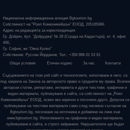
Национална информационна агенция Bgtourism.bg
Собственост на "Роял Комюникейшън" ЕООД, 205185996.
Адрес на редакцията за кореспонденция:
Гр. Добрич, бул. “Добруджа” № 28 (Сграда на Кадастъра), ет. 4, офис
406;
Гр. София, жк “Овча Купел”
Собственик: Руслан Йорданов; Тел.: +359 886 01 53 91
Общи условия
Етичен кодекс
За нас
Контакти
Съдържанието на този уеб сайт и технологиите, използвани в него, са
под закрила на Закона за авторското право и сродните му права. Всички
авторски статии, репортажи, интервюта и други текстови, графични и
видео материали, публикувани в сайта, са собственост на „Роял
Комюникейшън“ ЕООД, освен ако изрично е посочено друго. Допуска се
публикуване на текстови материали само след писмено съгласие на
Bgtourism.bg, посочване на източника и добавяне на линк към
www.bgtourism.bg. Използването на графични и видео материали,
публикувани в сайта, е строго забранено. Нарушителите ще бъдат