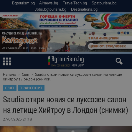
Bgtourism.bg
Airnews.bg
TravelTech.bg
Spatourism.bg
Jobs.bgtourism.bg
Destinations.bg
Начало
Свят
Saudia откри новия си луксозен салон на летище
Хийтроу в Лондон (снимки)
СВЯТ
ТРАНСПОРТ
Saudia откри новия си луксозен салон
на летище Хийтроу в Лондон (снимки)
27/04/2025 21:18