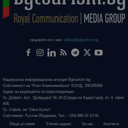
свържете се с нас:
office@bgtourism.bg
Национална информационна агенция Bgtourism.bg
Собственост на "Роял Комюникейшън" ЕООД, 205185996.
Адрес на редакцията за кореспонденция:
Гр. Добрич, бул. “Добруджа” № 28 (Сграда на Кадастъра), ет. 4, офис
406;
Гр. София, жк “Овча Купел”
Собственик: Руслан Йорданов; Тел.: +359 886 01 53 91
Общи условия
Етичен кодекс
За нас
Контакти