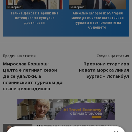
Интервю
Интервю
Галина Декова: Перник има
Анселмо Капороси: България
потенциал за културна
може да съчетае автентичния
дестинация
туризъм с технологиите на
бъдещето
Предишна статия
Следваща статия
Мирослав Боршош:
През юни стартира
Целта е летният сезон
новата морска линия
да се удължи, а
Бургас – Истанбул
планинският туризъм да
стане целогодишен
AI в туризма: защо камериерка може да се
окаже по-трудна за...