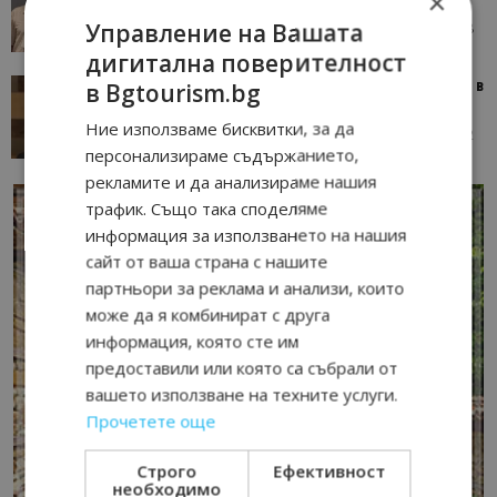
×
Управление на Вашата
05/08/2026 08:28
AI Travel Economy с Елица Стоилова
дигитална поверителност
Тим Браун: Хотелите губят пари заради грешки в
в Bgtourism.bg
данните и липсващи...
Ние използваме бисквитки, за да
13/07/2026 09:02
AI Travel Economy с Елица Стоилова
персонализираме съдържанието,
рекламите и да анализираме нашия
трафик. Също така споделяме
информация за използването на нашия
сайт от ваша страна с нашите
партньори за реклама и анализи, които
може да я комбинират с друга
информация, която сте им
предоставили или която са събрали от
вашето използване на техните услуги.
Прочетете още
Строго
Ефективност
необходимо