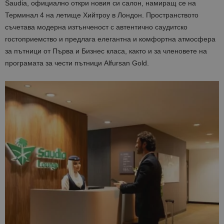
Saudia, официално откри новия си салон, намиращ се на
Терминал 4 на летище Хийтроу в Лондон. Пространството
съчетава модерна изтънченост с автентично саудитско
гостоприемство и предлага елегантна и комфортна атмосфера
за пътници от Първа и Бизнес класа, както и за членовете на
програмата за чести пътници Alfursan Gold.