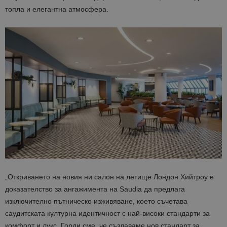
топла и елегантна атмосфера.
„Откриването на новия ни салон на летище Лондон Хийтроу е
доказателство за ангажимента на Saudia да предлага
изключително пътническо изживяване, което съчетава
саудитската културна идентичност с най-високи стандарти за
комфорт и лукс. Горди сме, че създаваме нов стандарт за