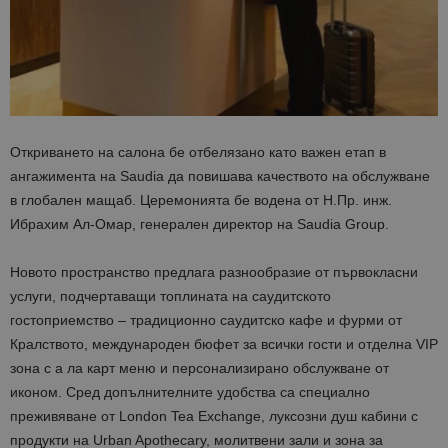
Откриването на салона бе отбелязано като важен етап в
ангажимента на Saudia да повишава качеството на обслужване
в глобален мащаб. Церемонията бе водена от Н.Пр. инж.
Ибрахим Ал-Омар, генерален директор на Saudia Group.
Новото пространство предлага разнообразие от първокласни
услуги, подчертаващи топлината на саудитското
гостоприемство – традиционно саудитско кафе и фурми от
Кралството, международен бюфет за всички гости и отделна VIP
зона с а ла карт меню и персонализирано обслужване от
иконом. Сред допълнителните удобства са специално
преживяване от London Tea Exchange, луксозни душ кабини с
продукти на Urban Apothecary, молитвени зали и зона за