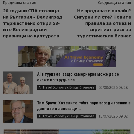
Предишна статия
Следваща статия
20 години СПА столица
Не продавате онлайн?
на България – Велинград
Сигурни ли сте? Новите
тържествено откри 53-
правила за отказ и
ите Велинградски
скритият риск за
празници на културата
туристическия бизнес
AI в туризма: защо камериерка може да се
окаже по-трудна за...
05/08/2026 08:28
AI Travel Economy с Елица Стоилова
Тим Браун: Хотелите губят пари заради грешки в
данните и липсващи...
13/07/2026 09:02
AI Travel Economy с Елица Стоилова