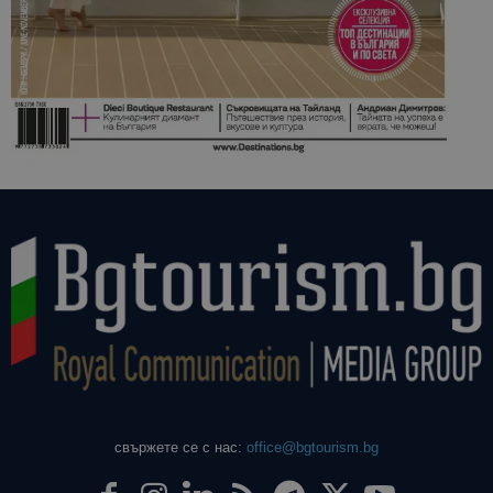
свържете се с нас:
office@bgtourism.bg