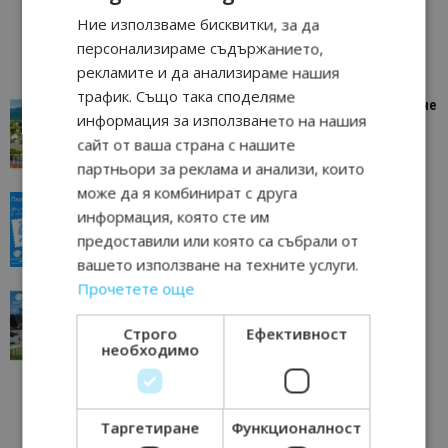
Ние използваме бисквитки, за да
персонализираме съдържанието,
рекламите и да анализираме нашия
трафик. Също така споделяме
“Пощенска картичка от…”: Петрич – Изживяване
информация за използването на нашия
отвъд очакваното
сайт от ваша страна с нашите
11/07/2026 11:22
Петрич
партньори за реклама и анализи, които
може да я комбинират с друга
“Пощенска картичка от…”: Пловдив, градът на
информация, която сте им
всички времена
предоставили или която са събрали от
23/06/2026 10:00
Пловдив
вашето използване на техните услуги.
Прочетете още
“Пощенска картичка от…”: Перник – град на
традициите, културата и вдъхновяващите...
Строго
Ефективност
17/06/2026 09:01
Перник
необходимо
Таргетиране
Функционалност