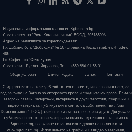
Национална информационна агенция Bgtourism.bg
Собственост на "Роял Комюникейшън" ЕООД, 205185996.
Адрес на редакцията за кореспонденция:
Гр. Добрич, бул. “Добруджа” № 28 (Сграда на Кадастъра), ет. 4, офис
406;
Гр. София, жк “Овча Купел”
Собственик: Руслан Йорданов; Тел.: +359 886 01 53 91
Общи условия
Етичен кодекс
За нас
Контакти
Съдържанието на този уеб сайт и технологиите, използвани в него, са
под закрила на Закона за авторското право и сродните му права. Всички
авторски статии, репортажи, интервюта и други текстови, графични и
видео материали, публикувани в сайта, са собственост на „Роял
Комюникейшън“ ЕООД, освен ако изрично е посочено друго. Допуска се
публикуване на текстови материали само след писмено съгласие на
Bgtourism.bg, посочване на източника и добавяне на линк към
www.bgtourism.bg. Използването на графични и видео материали,