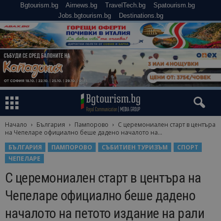
Bgtourism.bg
Airnews.bg
TravelTech.bg
Spatourism.bg
Jobs.bgtourism.bg
Destinations.bg
Начало
България
Пампорово
С церемониален старт в центъра
на Чепеларе официално беше дадено началото на...
БЪЛГАРИЯ
ПАМПОРОВО
СЪБИТИЕН ТУРИЗЪМ
СПОРТ
ЧЕПЕЛАРЕ
С церемониален старт в центъра на
Чепеларе официално беше дадено
началото на петото издание на рали