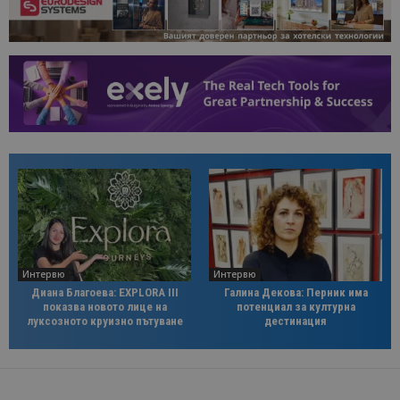
Интервю
Интервю
Диана Благоева: EXPLORA III
Галина Декова: Перник има
показва новото лице на
потенциал за културна
луксозното круизно пътуване
дестинация