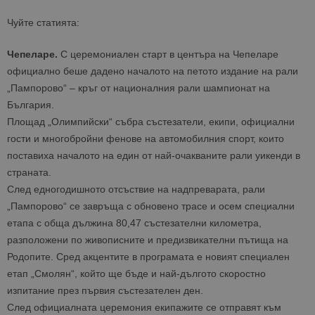
Чуйте статията:
Чепеларе.
С церемониален старт в центъра на Чепеларе
официално беше дадено началото на петото издание на рали
„Пампорово“ – кръг от националния рали шампионат на
България.
Площад „Олимпийски“ събра състезатели, екипи, официални
гости и многобройни фенове на автомобилния спорт, които
поставиха началото на един от най-очакваните рали уикенди в
страната.
След едногодишното отсъствие на надпреварата, рали
„Пампорово“ се завръща с обновено трасе и осем специални
етапа с обща дължина 80,47 състезателни километра,
разположени по живописните и предизвикателни пътища на
Родопите. Сред акцентите в програмата е новият специален
етап „Смолян“, който ще бъде и най-дългото скоростно
изпитание през първия състезателен ден.
След официалната церемония екипажите се отправят към