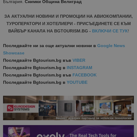
България.
Снимки Община Велиград
ЗА АКТУАЛНИ НОВИНИ И ПРОМОЦИИ НА АВИОКОМПАНИИ,
ТУРОПЕРАТОРИ И ХОТЕЛИЕРИ - ПРИСЪЕДИНЕТЕ СЕ КЪМ
ВАЙБЪР КАНАЛА НА BGTOURISM.BG -
ВКЛЮЧИ СЕ ТУК
!
Последвайте ни за още актуални новини
в
Google News
Showcase
Последвайте
Bgtourism.bg във
VIBER
Последвайте
Bgtourism.bg в
INSTAGRAM
Последвайте
Bgtourism.bg във
FACEBOOK
Последвайте
Bgtourism.bg в
YOUTUBE