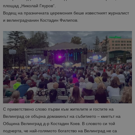
площад „Николай Гяуров“.
Водещ на празничната церемония беше известният журналист
и велинградчанин Костадин Филипов.
С приветствено слово първи към жителите и гостите на
Велинград се обърна домакинът на събитието – кметът на
Община Велинград д-р Костадин Коев. В словото си той
подчерта, че най-голямото богатство на Велинград не са