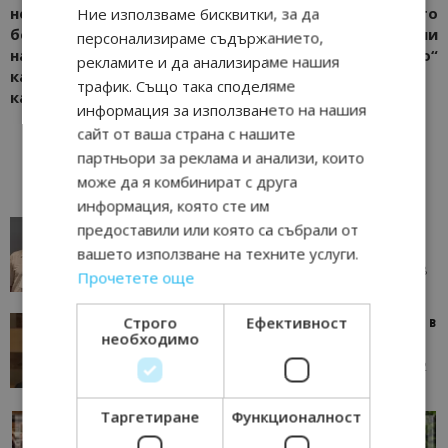
неиздаване на касови
началото на петото
Ние използваме бисквитки, за да
бележки и разминаване
издание на рали
персонализираме съдържанието,
на наличностите в
„Пампорово“
рекламите и да анализираме нашия
касата с маркираното на
трафик. Също така споделяме
касовия апарат
информация за използването на нашия
сайт от ваша страна с нашите
партньори за реклама и анализи, които
може да я комбинират с друга
информация, която сте им
AI в туризма: защо камериерка може да се
предоставили или която са събрали от
окаже по-трудна за...
вашето използване на техните услуги.
05/08/2026 08:28
AI Travel Economy с Елица Стоилова
Прочетете още
Строго
Ефективност
Тим Браун: Хотелите губят пари заради грешки в
необходимо
данните и липсващи...
13/07/2026 09:02
AI Travel Economy с Елица Стоилова
Таргетиране
Функционалност