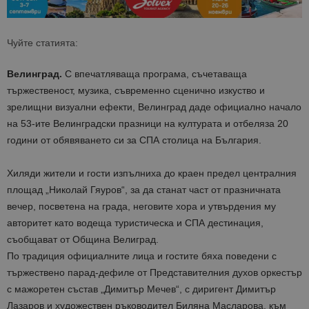
Чуйте статията:
Велинград.
С впечатляваща програма, съчетаваща
тържественост, музика, съвременно сценично изкуство и
зрелищни визуални ефекти, Велинград даде официално начало
на 53-ите Велинградски празници на културата и отбеляза 20
години от обявяването си за СПА столица на България.
Хиляди жители и гости изпълниха до краен предел централния
площад „Николай Гяуров“, за да станат част от празничната
вечер, посветена на града, неговите хора и утвърдения му
авторитет като водеща туристическа и СПА дестинация,
съобщават от Община Велиград.
По традиция официалните лица и гостите бяха поведени с
тържествено парад-дефиле от Представителния духов оркестър
с мажоретен състав „Димитър Мечев“, с диригент Димитър
Лазаров и художествен ръководител Биляна Масларова, към