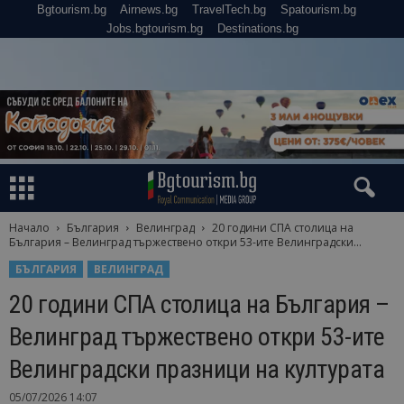
Bgtourism.bg
Airnews.bg
TravelTech.bg
Spatourism.bg
Jobs.bgtourism.bg
Destinations.bg
Начало
България
Велинград
20 години СПА столица на
България – Велинград тържествено откри 53-ите Велинградски...
БЪЛГАРИЯ
ВЕЛИНГРАД
20 години СПА столица на България –
Велинград тържествено откри 53-ите
Велинградски празници на културата
05/07/2026 14:07