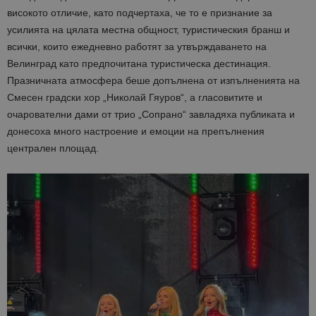
високото отличие, като подчертаха, че то е признание за
усилията на цялата местна общност, туристическия бранш и
всички, които ежедневно работят за утвърждаването на
Велинград като предпочитана туристическа дестинация.
Празничната атмосфера беше допълнена от изпълненията на
Смесен градски хор „Николай Гяуров“, а гласовитите и
очарователни дами от трио „Сопрано“ завладяха публиката и
донесоха много настроение и емоции на препълнения
централен площад.