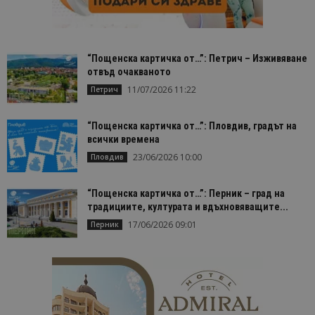
помага за
проследяв
на
посетител
на навигац
взаимодей
“Пощенска картичка от…”: Петрич – Изживяване
с уебсайта
отвъд очакваното
статистиче
цели.
11/07/2026 11:22
Петрич
is_unique
1 година
Тази бискв
StatCounter
1 месец
е зададена
Ltd
StatCounter
.statcounter.com
“Пощенска картичка от…”: Пловдив, градът на
да опреде
всички времена
дали сте за
първи път
23/06/2026 10:00
Пловдив
завръщащ 
посетител.
“Пощенска картичка от…”: Перник – град на
_ga_B09EBBY8PY
.bgtourism.bg
1 година
Тази бискв
1 месец
се използв
традициите, културата и вдъхновяващите...
Google Anal
за запазва
17/06/2026 09:01
Перник
състояние
сесията.
_ga_WXPDN4HSCV
.bgtourism.bg
1 година
Тази бискв
1 месец
се използв
Google Anal
за запазва
състояние
сесията.