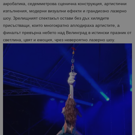
акробатика, седемметрова сценична конструкция, артистични
изпълнения, модерни визуални ефекти и грандиозно лазерно
шоу. Зрелищният спектакъл остави без дъх хилядите
присъстващи, които многократно аплодираха артистите, а
финалът превърна небето над Велинград в истински празник от
светлина, цвят и емоция, чрез невероятно лазерно шоу.