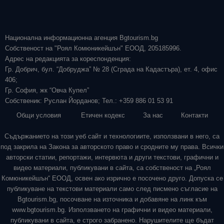
Национална информационна агенция Bgtourism.bg
Собственост на "Роял Комюникейшън" ЕООД, 205185996.
Адрес на редакцията за кореспонденция:
Гр. Добрич, бул. “Добруджа” № 28 (Сграда на Кадастъра), ет. 4, офис
406;
Гр. София, жк “Овча Купел”
Собственик: Руслан Йорданов; Тел.: +359 886 01 53 91
Общи условия
Етичен кодекс
За нас
Контакти
Съдържанието на този уеб сайт и технологиите, използвани в него, са
под закрила на Закона за авторското право и сродните му права. Всички
авторски статии, репортажи, интервюта и други текстови, графични и
видео материали, публикувани в сайта, са собственост на „Роял
Комюникейшън“ ЕООД, освен ако изрично е посочено друго. Допуска се
публикуване на текстови материали само след писмено съгласие на
Bgtourism.bg, посочване на източника и добавяне на линк към
www.bgtourism.bg. Използването на графични и видео материали,
публикувани в сайта, е строго забранено. Нарушителите ще бъдат