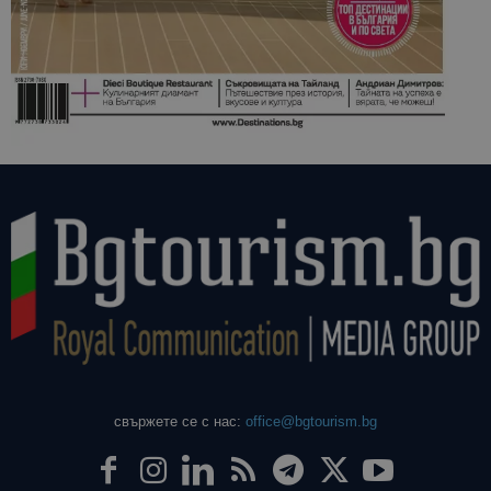
свържете се с нас:
office@bgtourism.bg