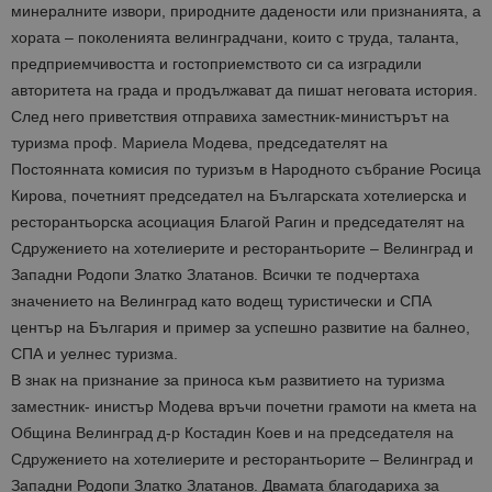
минералните извори, природните дадености или признанията, а
хората – поколенията велинградчани, които с труда, таланта,
предприемчивостта и гостоприемството си са изградили
авторитета на града и продължават да пишат неговата история.
След него приветствия отправиха заместник-министърът на
туризма проф. Мариела Модева, председателят на
Постоянната комисия по туризъм в Народното събрание Росица
Кирова, почетният председател на Българската хотелиерска и
ресторантьорска асоциация Благой Рагин и председателят на
Сдружението на хотелиерите и ресторантьорите – Велинград и
Западни Родопи Златко Златанов. Всички те подчертаха
значението на Велинград като водещ туристически и СПА
център на България и пример за успешно развитие на балнео,
СПА и уелнес туризма.
В знак на признание за приноса към развитието на туризма
заместник- инистър Модева връчи почетни грамоти на кмета на
Община Велинград д-р Костадин Коев и на председателя на
Сдружението на хотелиерите и ресторантьорите – Велинград и
Западни Родопи Златко Златанов. Двамата благодариха за