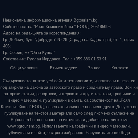
Национална информационна агенция Bgtourism.bg
Собственост на "Роял Комюникейшън" ЕООД, 205185996.
Адрес на редакцията за кореспонденция:
Гр. Добрич, бул. “Добруджа” № 28 (Сграда на Кадастъра), ет. 4, офис
406;
Гр. София, жк “Овча Купел”
Собственик: Руслан Йорданов; Тел.: +359 886 01 53 91
Общи условия
Етичен кодекс
За нас
Контакти
Съдържанието на този уеб сайт и технологиите, използвани в него, са
под закрила на Закона за авторското право и сродните му права. Всички
авторски статии, репортажи, интервюта и други текстови, графични и
видео материали, публикувани в сайта, са собственост на „Роял
Комюникейшън“ ЕООД, освен ако изрично е посочено друго. Допуска се
публикуване на текстови материали само след писмено съгласие на
Bgtourism.bg, посочване на източника и добавяне на линк към
www.bgtourism.bg. Използването на графични и видео материали,
публикувани в сайта, е строго забранено. Нарушителите ще бъдат