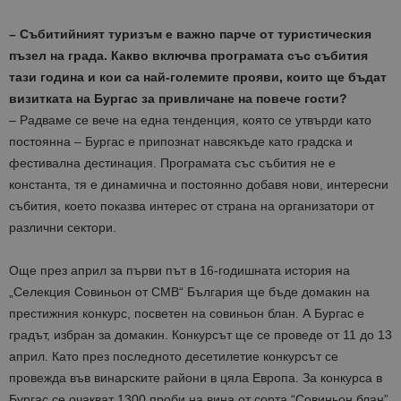
– Събитийният туризъм е важно парче от туристическия
пъзел на града. Какво включва програмата със събития
тази година и кои са най-големите прояви, които ще бъдат
визитката на Бургас за привличане на повече гости?
– Радваме се вече на една тенденция, която се утвърди като
постоянна – Бургас е припознат навсякъде като градска и
фестивална дестинация. Програмата със събития не е
константа, тя е динамична и постоянно добавя нови, интересни
събития, което показва интерес от страна на организатори от
различни сектори.
Още през април за първи път в 16-годишната история на
„Селекция Совиньон от CMB“ България ще бъде домакин на
престижния конкурс, посветен на совиньон блан. А Бургас е
градът, избран за домакин. Конкурсът ще се проведе от 11 до 13
април. Като през последното десетилетие конкурсът се
провежда във винарските райони в цяла Европа. За конкурса в
Бургас се очакват 1300 проби на вина от сорта “Совиньон блан”