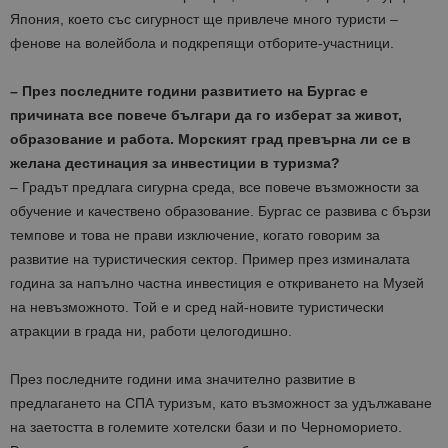
Япония, което със сигурност ще привлече много туристи –
фенове на волейбола и подкрепящи отборите-участници.
– През последните години развитието на Бургас е
причината все повече българи да го изберат за живот,
образование и работа. Морският град превърна ли се в
желана дестинация за инвестиции в туризма?
– Градът предлага сигурна среда, все повече възможности за
обучение и качествено образование. Бургас се развива с бързи
темпове и това не прави изключение, когато говорим за
развитие на туристическия сектор. Пример през изминалата
година за напълно частна инвестиция е откриването на Музей
на невъзможното. Той е и сред най-новите туристически
атракции в града ни, работи целогодишно.
През последните години има значително развитие в
предлагането на СПА туризъм, като възможност за удължаване
на заетостта в големите хотелски бази и по Черноморието.