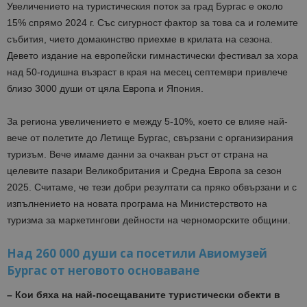
Увеличението на туристическия поток за град Бургас е около
15% спрямо 2024 г. Със сигурност фактор за това са и големите
събития, чието домакинство приехме в крилата на сезона.
Девето издание на европейски гимнастически фестивал за хора
над 50-годишна възраст в края на месец септември привлече
близо 3000 души от цяла Европа и Япония.
За региона увеличението е между 5-10%, което се влияе най-
вече от полетите до Летище Бургас, свързани с организирания
туризъм. Вече имаме данни за очакван ръст от страна на
целевите пазари Великобритания и Средна Европа за сезон
2025. Считаме, че тези добри резултати са пряко обвързани и с
изпълнението на новата програма на Министерството на
туризма за маркетингови дейности на черноморските общини.
Над 260 000 души са посетили Авиомузей
Бургас от неговото основаване
– Кои бяха на най-посещаваните туристически обекти в