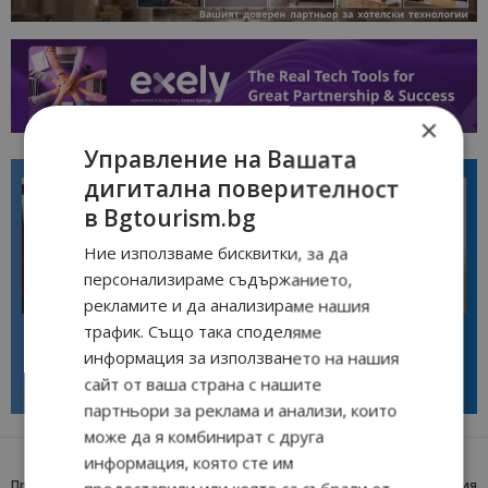
×
Управление на Вашата
дигитална поверителност
в Bgtourism.bg
Ние използваме бисквитки, за да
персонализираме съдържанието,
рекламите и да анализираме нашия
Интервю
Интервю
Галина Декова: Перник има
Анселмо Капороси: България
трафик. Също така споделяме
потенциал за културна
може да съчетае автентичния
информация за използването на нашия
дестинация
туризъм с технологиите на
бъдещето
сайт от ваша страна с нашите
партньори за реклама и анализи, които
може да я комбинират с друга
информация, която сте им
Предишна статия
Следваща статия