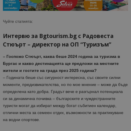
Чуйте статията:
Интервю за Bgtourism.bg с Радовеста
Стюърт – директор на ОП “Туризъм”
– Госпожо Стюърт, каква беше 2024 година за туризма в
Бургас и какво дестинацията ще предложи на местните
жители и гостите на града през 2025 година?
– Годината беше със сигурност интересна, със своите силни
моменти, предизвикателства, но по мое мнение – може да бъде
определена като добра. Градът вече е разгърнал потенциала
си за динамична почивка – българските и чуждестранните
туристи могат да избират между богат събитиен календар,
отлични места за семеен отдих, възможности за практикуване
на водни спортове.