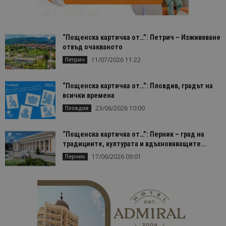
завръщащ 
посетител.
_ga_B09EBBY8PY
.bgtourism.bg
1 година
Тази бискв
1 месец
се използв
“Пощенска картичка от…”: Петрич – Изживяване
Google Anal
за запазва
отвъд очакваното
състояние
сесията.
11/07/2026 11:22
Петрич
_ga_WXPDN4HSCV
.bgtourism.bg
1 година
Тази бискв
1 месец
се използв
“Пощенска картичка от…”: Пловдив, градът на
Google Anal
за запазва
всички времена
състояние
23/06/2026 10:00
Пловдив
сесията.
_ga_FK650GXHRZ
.bgtourism.bg
1 година
Тази бискв
1 месец
се използв
“Пощенска картичка от…”: Перник – град на
Google Anal
традициите, културата и вдъхновяващите...
за запазва
състояние
17/06/2026 09:01
Перник
сесията.
_ga
1 година
Името на т
Google LLC
1 месец
бисквитка 
.bgtourism.bg
свързано с
Google
Universal
Analytics -
е значител
актуализац