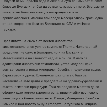
Ресурси от минерална вода и лечебна луга се намират съвсем
близо до Бургас и трябва да се възползваме от него. Бургаските
минерални бани започват да възвръщат своята
привлекателност. Именно там преди месеци отвори врати една
от най-модерните бази на Балканите за СПА и wellness
туризъм.
През лятото на 2024 г. от местен инвеститор
високотехнологичен уелнес комплекс Therma Numerа е най-
модерният не само в България, но и на Балканите.
Инвестицията е на стойност над 20 млн. лв. В него са
адаптирани иновативни технологии, ултра модерен крио
център, солен и топъл минерален басейн, инфузионна сауна,
барокамери и други. Комплексът разполага с база за
настаняване като целта е предлагане на здравно-укрепващи и
възстановителни процедури. Така че предстои мястото да се
оформи като голяма курортна зона, привличайки все повече
инвестиции в балнеокомплекси. В парк „Минерални бани“ се
намира и най-новото бижу в сферата на туризма в Община