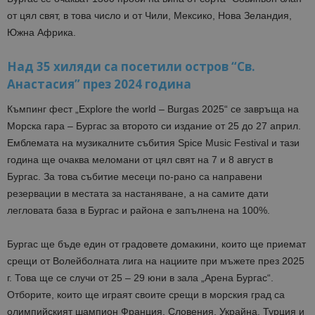
от цял свят, в това число и от Чили, Мексико, Нова Зеландия,
Южна Африка.
Над 35 хиляди са посетили остров “Св.
Анастасия” през 2024 година
Къмпинг фест „Explore the world – Burgas 2025“ се завръща на
Морска гара – Бургас за второто си издание от 25 до 27 април.
Емблемата на музикалните събития Spice Music Festival и тази
година ще очаква меломани от цял свят на 7 и 8 август в
Бургас. За това събитие месеци по-рано са направени
резервации в местата за настаняване, а на самите дати
легловата база в Бургас и района е запълнена на 100%.
Бургас ще бъде един от градовете домакини, които ще приемат
срещи от Волейболната лига на нациите при мъжете през 2025
г. Това ще се случи от 25 – 29 юни в зала „Арена Бургас“.
Отборите, които ще играят своите срещи в морския град са
олимпийският шампион Франция, Словения, Украйна, Турция и