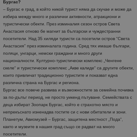
Бургас?
– Бургас е град, в който никой турист няма да скучае и може да
избира между много и различни активности, атракциони и
туристически обекти. През изминалия сезон остров Света
Анастасия отново бе магнит за български и чуждестранни
посетители. Над 35 хиляди туристи са посетили остров “Света
Анастасия” през изминалата година. Сред тях имаше българи,
поляци, унгарци, немски граждани и много други
националности. Културно-туристически комплекс „Ченгене
скеле“ и туристически комплекс „Акве калиде“ са другите обекти,
които привличат традиционно туристите и показват една
различна страна на Бургас и региона.
Бургас все повече развива и възможностите за семейна почивка
за по-дълъг период, не просто уикенд пътуване. Семействата с
деца избират Зоопарк Бургас, който е страхотно място и
непрекъснато изненадва гостите си с нови обитатели и зони.
Планетум, Авиомузей – Бургас, защитена местност „Пода“,
както и музеите в нашия град също се радват на много
посетители.