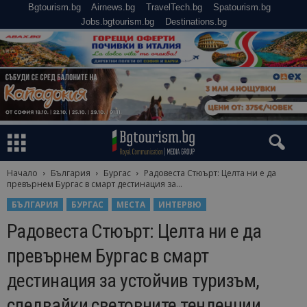
Bgtourism.bg
Airnews.bg
TravelTech.bg
Spatourism.bg
Jobs.bgtourism.bg
Destinations.bg
Начало
България
Бургас
Радовеста Стюърт: Целта ни е да
превърнем Бургас в смарт дестинация за...
БЪЛГАРИЯ
БУРГАС
МЕСТА
ИНТЕРВЮ
Радовеста Стюърт: Целта ни е да
превърнем Бургас в смарт
дестинация за устойчив туризъм,
следвайки световните тенденции