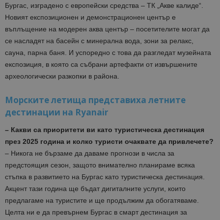
Бургас, изградено с европейски средства – ТК „Акве калиде“.
Новият експозиционен и демонстрационен център е
въплъщение на модерен аква център – посетителите могат да
се насладят на басейн с минерална вода, зони за релакс,
сауна, парна баня. И успоредно с това да разгледат музейната
експозиция, в която са събрани артефакти от извършените
археологически разкопки в района.
Морските летища представиха летните
дестинации на Ryanair
– Какви са приоритети ви като туристическа дестинация
през 2025 година и колко туристи очаквате да привлечете?
– Никога не бързаме да даваме прогнози в числа за
предстоящия сезон, защото внимателно планираме всяка
стъпка в развитието на Бургас като туристическа дестинация.
Акцент тази година ще бъдат дигиталните услуги, които
предлагаме на туристите и ще продължим да обогатяваме.
Целта ни е да превърнем Бургас в смарт дестинация за