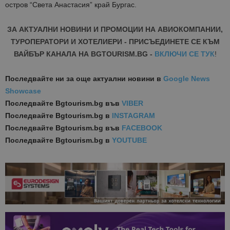
остров “Света Анастасия” край Бургас.
ЗА АКТУАЛНИ НОВИНИ И ПРОМОЦИИ НА АВИОКОМПАНИИ,
ТУРОПЕРАТОРИ И ХОТЕЛИЕРИ - ПРИСЪЕДИНЕТЕ СЕ КЪМ
ВАЙБЪР КАНАЛА НА BGTOURISM.BG -
ВКЛЮЧИ СЕ ТУК
!
Последвайте ни за още актуални новини
в
Google News
Showcase
Последвайте
Bgtourism.bg във
VIBER
Последвайте
Bgtourism.bg в
INSTAGRAM
Последвайте
Bgtourism.bg във
FACEBOOK
Последвайте
Bgtourism.bg в
YOUTUBE