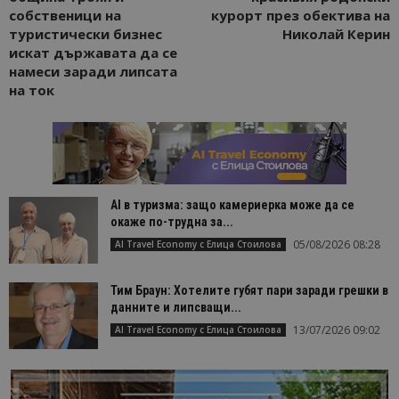
собственици на
курорт през обектива на
туристически бизнес
Николай Керин
искат държавата да се
намеси заради липсата
на ток
AI в туризма: защо камериерка може да се
окаже по-трудна за...
05/08/2026 08:28
AI Travel Economy с Елица Стоилова
Тим Браун: Хотелите губят пари заради грешки в
данните и липсващи...
13/07/2026 09:02
AI Travel Economy с Елица Стоилова