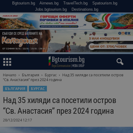
Bgtourism.bg
Airnews.bg
TravelTech.bg
Spatourism.bg
Jobs.bgtourism.bg
Destinations.bg
Начало
България
Бургас
Над 35 хиляди са посетили остров
“Св. Анастасия” през 2024 година
БЪЛГАРИЯ
БУРГАС
Над 35 хиляди са посетили остров
“Св. Анастасия” през 2024 година
28/12/2024 12:17