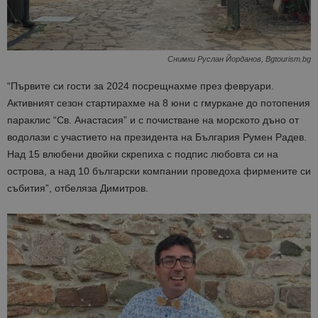
Снимки Руслан Йорданов, Bgtourism.bg
“Първите си гости за 2024 посрещнахме през февруари.
Активният сезон стартирахме на 8 юни с гмуркане до потопения
параклис “Св. Анастасия” и с почистване на морското дъно от
водолази с участието на президента на България Румен Радев.
Над 15 влюбени двойки скрепиха с подпис любовта си на
острова, а над 10 български компании проведоха фирмените си
събития”, отбеляза Димитров.