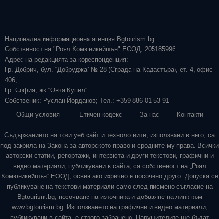
Национална информационна агенция Bgtourism.bg
Собственост на "Роял Комюникейшън" ЕООД, 205185996.
Адрес на редакцията за кореспонденция:
Гр. Добрич, бул. “Добруджа” № 28 (Сграда на Кадастъра), ет. 4, офис
406;
Гр. София, жк “Овча Купел”
Собственик: Руслан Йорданов; Тел.: +359 886 01 53 91
Общи условия
Етичен кодекс
За нас
Контакти
Съдържанието на този уеб сайт и технологиите, използвани в него, са
под закрила на Закона за авторското право и сродните му права. Всички
авторски статии, репортажи, интервюта и други текстови, графични и
видео материали, публикувани в сайта, са собственост на „Роял
Комюникейшън“ ЕООД, освен ако изрично е посочено друго. Допуска се
публикуване на текстови материали само след писмено съгласие на
Bgtourism.bg, посочване на източника и добавяне на линк към
www.bgtourism.bg. Използването на графични и видео материали,
публикувани в сайта, е строго забранено. Нарушителите ще бъдат