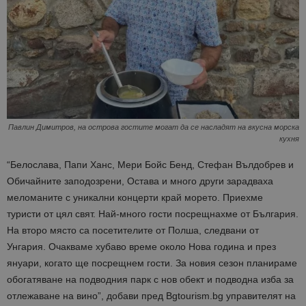
Павлин Димитров, на острова гостите могат да се насладят на вкусна морска
кухня
“Белослава, Папи Ханс, Мери Бойс Бенд, Стефан Вълдобрев и
Обичайните заподозрени, Остава и много други зарадваха
меломаните с уникални концерти край морето. Приехме
туристи от цял свят. Най-много гости посрещнахме от България.
На второ място са посетителите от Полша, следвани от
Унгария. Очакваме хубаво време около Нова година и през
януари, когато ще посрещнем гости. За новия сезон планираме
обогатяване на подводния парк с нов обект и подводна изба за
отлежаване на вино”, добави пред Bgtourism.bg управителят на