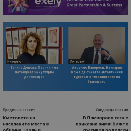
Интервю
Интервю
Галина Декова: Перник има
Анселмо Капороси: България
потенциал за културна
може да съчетае автентичния
дестинация
туризъм с технологиите на
бъдещето
Предишна статия
Следваща статия
Кметовете на
В Пампорово сега е
населените места в
приказна зима! Вижте
община Троян и
красивия родопски