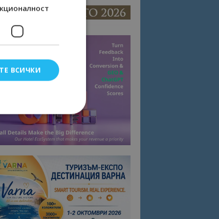
кционалност
ТЕ ВСИЧКИ
елско влизане и
тки.
омните съгласието
квитки на сайта.