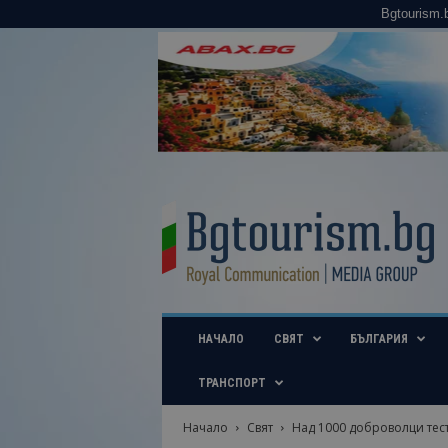
Bgtourism.
B
g
t
o
u
r
i
НАЧАЛО
СВЯТ
БЪЛГАРИЯ
s
m
.
ТРАНСПОРТ
b
g
Начало
Свят
Над 1000 доброволци тес
–