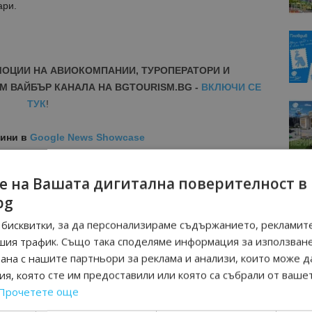
ари.
МОЦИИ НА АВИОКОМПАНИИ, ТУРОПЕРАТОРИ И
М ВАЙБЪР КАНАЛА НА BGTOURISM.BG -
ВКЛЮЧИ СЕ
ТУК
!
вини
в
Google News Showcase
R
RAM
е на Вашата дигитална поверителност в
EBOOK
bg
BE
бисквитки, за да персонализираме съдържанието, рекламите
шия трафик. Също така споделяме информация за използван
рана с нашите партньори за реклама и анализи, които може д
я, която сте им предоставили или която са събрали от ваше
Прочетете още