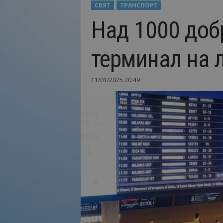
СВЯТ
ТРАНСПОРТ
Н
Над 1000 доб
а
й
-
терминал на 
в
а
ж
11/01/2025 20:49
н
о
т
о
о
т
т
у
р
и
з
м
а
!