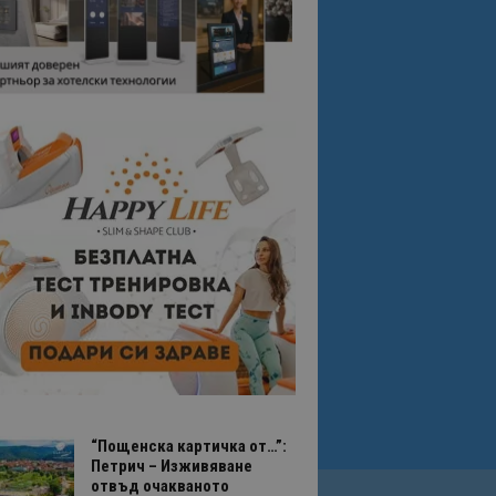
“Пощенска картичка от…”:
Петрич – Изживяване
отвъд очакваното