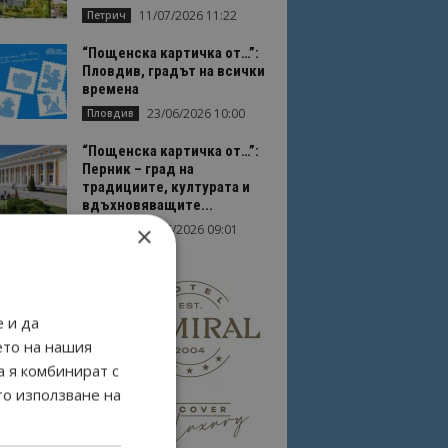
11/07/2026 11:22
Петрич
“Пощенска картичка от…”:
Пловдив, градът на всички
времена
23/06/2026 10:00
Пловдив
“Пощенска картичка от…”:
Перник – град на
традициите, културата и
вдъхновяващите...
×
17/06/2026 09:01
Перник
 и да
ето на нашия
а я комбинират с
то използване на