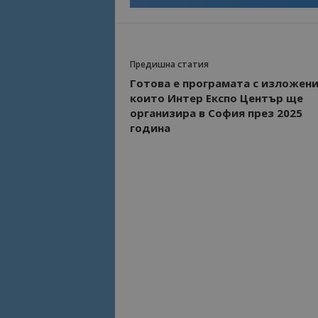
Име
Име
sc_is_visitor_uniq
is_visitor_unique
Предишна статия
Готова е програмата с изложени
които Интер Експо Център ще
организира в София през 2025
is_unique
година
_ga_B09EBBY8PY
_ga_WXPDN4HSCV
_ga_FK650GXHRZ
_ga