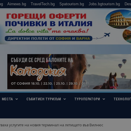
bg
Airnews.bg
TravelTech.bg
Spatourism.bg
Jobs.bgtourism.bg
Des
МЕСТА
СЪБИТИЕН ТУРИЗЪМ
ТУРОПЕРАТОРИ
ТЕХНОЛО
тваха услугите на новия терминал на летището във Вилнюс