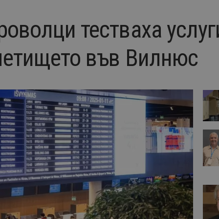
роволци тестваха услуг
летището във Вилнюс