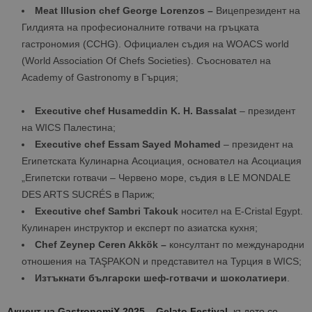
Meat Illusion chef George Lorenzos
–
Вицепрезидент на
Гилдията на професионалните готвачи на гръцката
гастрономия (CCHG). Официален съдия на WOACS world
(World Association Of Chefs Societies). Съосновател на
Academy of Gastronomy в Гърция;
Executive chef Husameddin K. H. Bassalat
– президент
на WICS Палестина;
Executive chef
Е
ssam Sayed Mohamed
– президент на
Египетската Кулинарна Асоциация, основател на Асоциация
„Египетски готвачи – Червено море, съдия в LE MONDALE
DES ARTS SUCRÉS в Париж;
Executive chef S
ambri Tak
о
uk
носител на E-Cristal Egypt.
Кулинарен инструктор и експерт по азиатска кухня;
C
hef Zeynep Ceren Akkök
–
консултант по международни
отношения на TAŞPAKON и представител на Турция в WICS;
Изтъкнати български шеф-готвачи и шоколатиери
.
Акцент на GastronomiХ
2025
–
Gelato Festival,
където се