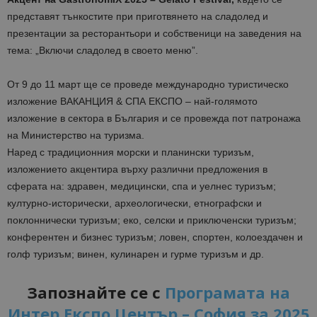
представят тънкостите при приготвянето на сладолед и
презентации за ресторантьори и собственици на заведения на
тема: „Включи сладолед в своето меню”.
От 9 до 11 март ще се проведе международно туристическо
изложение ВАКАНЦИЯ & СПА ЕКСПО – най-голямото
изложение в сектора в България и се провежда пот патронажа
на Министерство на туризма.
Наред с традиционния морски и планински туризъм,
изложението акцентира върху различни предложения в
сферата на: здравен, медицински, спа и уелнес туризъм;
културно-исторически, археологически, етнографски и
поклоннически туризъм; еко, селски и приключенски туризъм;
конферентен и бизнес туризъм; ловен, спортен, колоездачен и
голф туризъм; винен, кулинарен и гурме туризъм и др.
Запознайте се с
Програмата на
Интер Експо Център – София за 2025