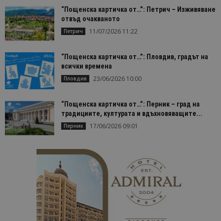
Строго необходимо
Ефективност
“Пощенска картичка от…”: Петрич – Изживяване
Таргетиране
Функционалност
отвъд очакваното
11/07/2026 11:22
Петрич
Строго необходимите бисквитки позволяват
основната функционалност на уебсайта, като
потребителско влизане и управление на
“Пощенска картичка от…”: Пловдив, градът на
акаунта. Уебсайтът не може да се използва
всички времена
правилно без строго необходими бисквитки.
23/06/2026 10:00
Пловдив
Доставчик
/
Валиден
Име
Оп
Домейн
до
“Пощенска картичка от…”: Перник – град на
cookie_notice_accepted
lisandraramos.com
7 дни
Таз
bgtourism.bg
бис
традициите, културата и вдъхновяващите...
изп
да 
17/06/2026 09:01
Перник
съг
на
пот
за
изп
на 
на 