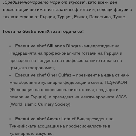
„
Средиземноморието море от вкусове
“, като всеки ден
презентации ще имат изтъкнати шеф-готвачи, водещи фигури в
тяхната страна от Гърция, Турция, Египет, Палестина, Тунис.
Гости на GastronomiХ тази година са:
Executive chef Slilianos Dingas
-вицепрезидент на
Федерацията на професионалните готвачи на Гърция и
президент на Гилдията на професионалните готвачи на
гръцката гастрономия;
Executive chef Öner Çulfaz
– президент на една от най-
многобройните кулинарни федерации в света, TEŞPAKON
(Федерация на професионалните готвачи, сладкари и
пекари на Турция), и президент на международната WICS
(World Islamic Culinary Society);
Executive chef Ameur
Le
taief
Вицепрезидент на
Тунизийската асоциация на професионалистите в
кулинарното изкуство;