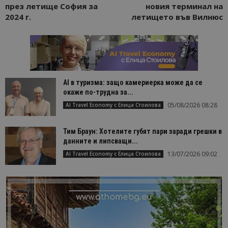
през летище София за
новия терминал на
2024 г.
летището във Вилнюс
AI в туризма: защо камериерка може да се
окаже по-трудна за...
05/08/2026 08:28
AI Travel Economy с Елица Стоилова
Тим Браун: Хотелите губят пари заради грешки в
данните и липсващи...
13/07/2026 09:02
AI Travel Economy с Елица Стоилова