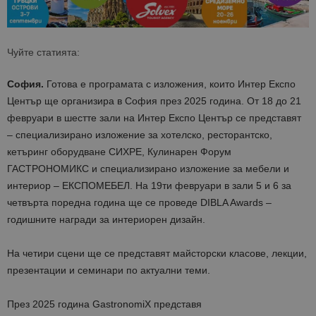
Чуйте статията:
София.
Готова е програмата с изложения, които Интер Експо
Център ще организира в София през 2025 година. От 18 до 21
февруари в шестте зали на Интер Експо Център се представят
– специализирано изложение за хотелско, ресторантско,
кетъринг оборудване СИХРЕ, Кулинарен Форум
ГАСТРОНОМИКС и специализирано изложение за мебели и
интериор – ЕКСПОМЕБЕЛ. На 19ти февруари в зали 5 и 6 за
четвърта поредна година ще се проведе DIBLA Awards –
годишните награди за интериорен дизайн.
На четири сцени ще се представят майсторски класове, лекции,
презентации и семинари по актуални теми.
През 2025 година GastronomiХ представя