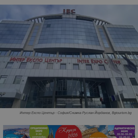
Интер Експо Център - София/Снимка Руслан Йорданов, Bgtourism.bg