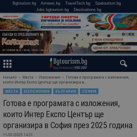
Bgtourism.bg
Airnews.bg
TravelTech.bg
Spatourism.bg
Jobs.bgtourism.bg
Destinations.bg
Начало
Места
Изложения
Готова е програмата с изложения,
които Интер Експо Център ще организира в...
МЕСТА
ИЗЛОЖЕНИЯ
БЪЛГАРИЯ
СОФИЯ
Готова е програмата с изложения,
които Интер Експо Център ще
организира в София през 2025 година
11/01/2025 14:31