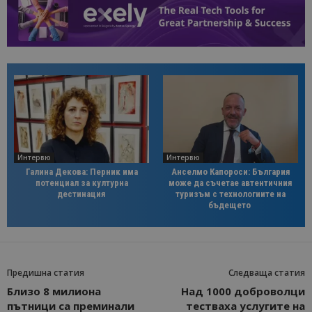
Интервю
Интервю
Галина Декова: Перник има
Анселмо Капороси: България
потенциал за културна
може да съчетае автентичния
дестинация
туризъм с технологиите на
бъдещето
Предишна статия
Следваща статия
Близо 8 милиона
Над 1000 доброволци
пътници са преминали
тестваха услугите на