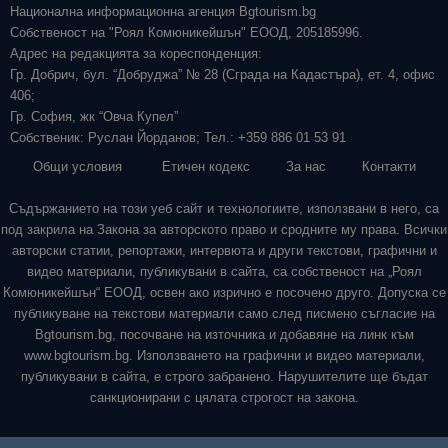
Национална информационна агенция Bgtourism.bg
Собственост на "Роял Комюникейшън" ЕООД, 205185996.
Адрес на редакцията за кореспонденция:
Гр. Добрич, бул. “Добруджа” № 28 (Сграда на Кадастъра), ет. 4, офис
406;
Гр. София, жк “Овча Купел”
Собственик: Руслан Йорданов; Тел.: +359 886 01 53 91
Общи условия
Етичен кодекс
За нас
Контакти
Съдържанието на този уеб сайт и технологиите, използвани в него, са
под закрила на Закона за авторското право и сродните му права. Всички
авторски статии, репортажи, интервюта и други текстови, графични и
видео материали, публикувани в сайта, са собственост на „Роял
Комюникейшън“ ЕООД, освен ако изрично е посочено друго. Допуска се
публикуване на текстови материали само след писмено съгласие на
Bgtourism.bg, посочване на източника и добавяне на линк към
www.bgtourism.bg. Използването на графични и видео материали,
публикувани в сайта, е строго забранено. Нарушителите ще бъдат
санкционирани с цялата строгост на закона.