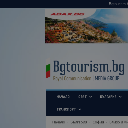
Bgtourism.
B
g
t
o
u
r
i
НАЧАЛО
СВЯТ
БЪЛГАРИЯ
s
m
.
ТРАНСПОРТ
b
g
Начало
България
София
Близо 8 м
–