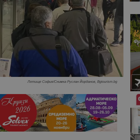
Летище София/Снимка Руслан Йорданов, Bgtourism.bg