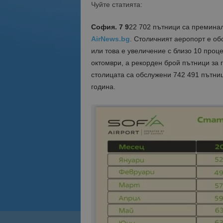
Чуйте статията:
София. 7 9
22 702 пътници са премина
AirNews.bg
. Столичният аеропорт е об
или това е увеличение с близо 10 проц
октомври, а рекорден брой пътници за г
столицата са обслужени 742 491 пътниц
година.