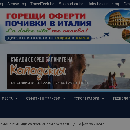
bg
Airnews.bg
TravelTech.bg
Spatourism.bg
Jobs.bgtourism.bg
Des
МЕСТА
СЪБИТИЕН ТУРИЗЪМ
ТУРОПЕРАТОРИ
ТЕХНОЛО
илиона пътници са преминали през летище София за 2024 г.