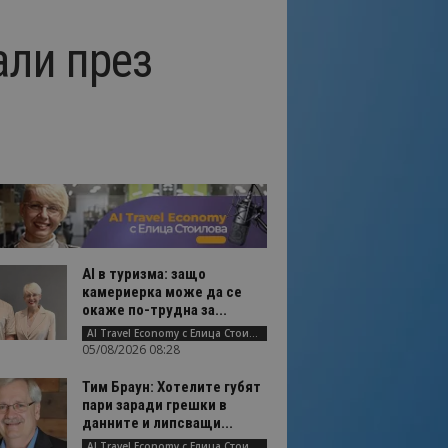
али през
AI в туризма: защо
камериерка може да се
окаже по-трудна за...
AI Travel Economy с Елица Стоилова
05/08/2026 08:28
Тим Браун: Хотелите губят
пари заради грешки в
данните и липсващи...
AI Travel Economy с Елица Стоилова