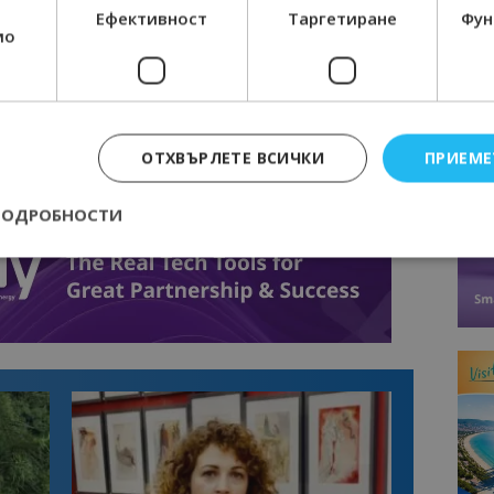
BE
Ефективност
Таргетиране
Фун
мо
ОТХВЪРЛЕТЕ ВСИЧКИ
ПРИЕМЕ
ПОДРОБНОСТИ
Строго необходимо
Ефективност
Таргетиране
Функционалност
е бисквитки позволяват основната функционалност на уебсайта, като потребит
нта. Уебсайтът не може да се използва правилно без строго необходими бискви
Доставчик
/
Валиден
Описание
Домейн
до
epted
lisandraramos.com
7 дни
Тази бисквитка се използва, за да зап
bgtourism.bg
на потребителя за използването на бис