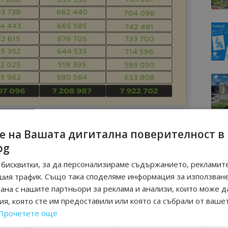
е на Вашата дигитална поверителност в
МОЦИИ НА АВИОКОМПАНИИ, ТУРОПЕРАТОРИ И
bg
М ВАЙБЪР КАНАЛА НА BGTOURISM.BG -
ВКЛЮЧИ СЕ
ТУК
!
бисквитки, за да персонализираме съдържанието, рекламите
шия трафик. Също така споделяме информация за използван
вини
в
Google News Showcase
рана с нашите партньори за реклама и анализи, които може д
R
я, която сте им предоставили или която са събрали от ваше
RAM
Прочетете още
EBOOK