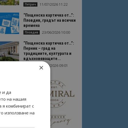
11/07/2026 11:22
Петрич
“Пощенска картичка от…”:
Пловдив, градът на всички
времена
23/06/2026 10:00
Пловдив
“Пощенска картичка от…”:
Перник – град на
традициите, културата и
вдъхновяващите...
×
17/06/2026 09:01
Перник
 и да
ето на нашия
а я комбинират с
то използване на