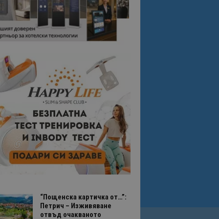
“Пощенска картичка от…”:
Петрич – Изживяване
отвъд очакваното