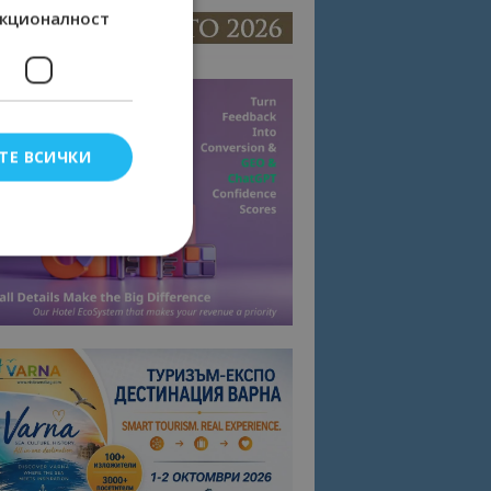
кционалност
ТЕ ВСИЧКИ
елско влизане и
тки.
омните съгласието
квитки на сайта.