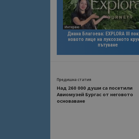
Име
Име
sc_is_visitor_uniq
Интервю
is_visitor_unique
Диана Благоева: EXPLORA III по
новото лице на луксозното кру
пътуване
is_unique
_ga_B09EBBY8PY
Предишна статия
_ga_WXPDN4HSCV
Над 260 000 души са посетили
Авиомузей Бургас от неговото
_ga_FK650GXHRZ
основаване
_ga