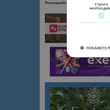
Последвайте
Bgtourism.bg в
YOUTU
Строго
необходи
ПОКАЖЕТЕ 
Строго необходимит
управление на акау
Име
cookie_notice_acc