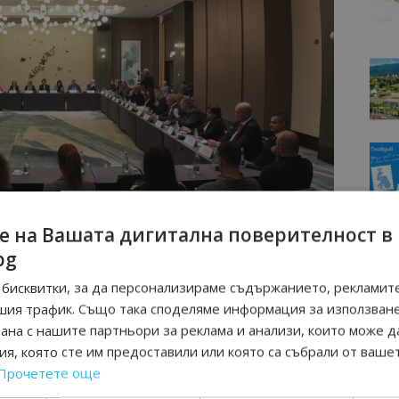
е на Вашата дигитална поверителност в
bg
ромна възможност, но и предизвикателство. За да се
бисквитки, за да персонализираме съдържанието, рекламите
 трябва да премахнем административните бариери,
шия трафик. Също така споделяме информация за използван
р. Именно затова Министерството на туризма създава
рана с нашите партньори за реклама и анализи, които може д
илията на всички институции, ангажирани с ускоряване
я, която сте им предоставили или която са събрали от ваше
ски и работни визи“
,
заяви министърът на туризма
Прочетете още
маса на тема „България в
Шенген
– предизвикателства