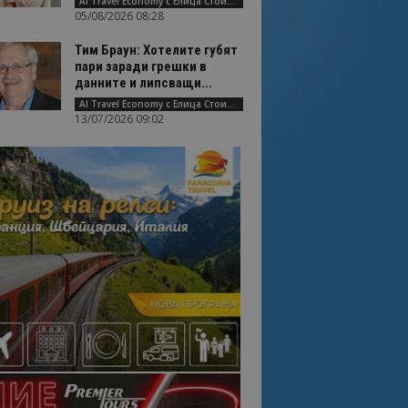
AI Travel Economy с Елица Стоилова
05/08/2026 08:28
Тим Браун: Хотелите губят
пари заради грешки в
данните и липсващи...
AI Travel Economy с Елица Стоилова
13/07/2026 09:02