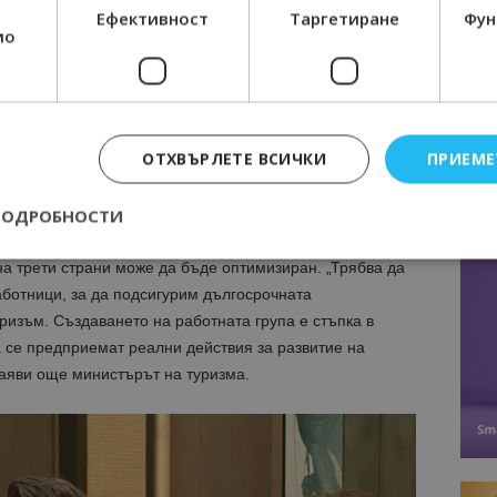
Ефективност
Таргетиране
Фун
мо
ата група ще
акцентира върху
за намирането на
остъпа на чуждестранни туристи и кадри до България.
во, но ако не действаме решително, можем да
 се не просто да координирам процесите, а да бъда
ОТХВЪРЛЕТЕ ВСИЧКИ
ПРИЕМЕ
 ще има в мое лице адекватен и делови партньор“
,
ПОДРОБНОСТИ
активна координация с институциите процесът по
на трети страни може да бъде оптимизиран. „Трябва да
ботници, за да подсигурим дългосрочната
Строго необходимо
Ефективност
Таргетиране
Функционалност
уризъм
.
Създаването на работната група е стъпка в
е бисквитки позволяват основната функционалност на уебсайта, като потребит
 се предприемат реални действия за развитие на
нта. Уебсайтът не може да се използва правилно без строго необходими бискви
аяви
още
министър
ът на туризма
.
Доставчик
/
Валиден
Описание
Домейн
до
epted
lisandraramos.com
7 дни
Тази бисквитка се използва, за да зап
bgtourism.bg
на потребителя за използването на бис