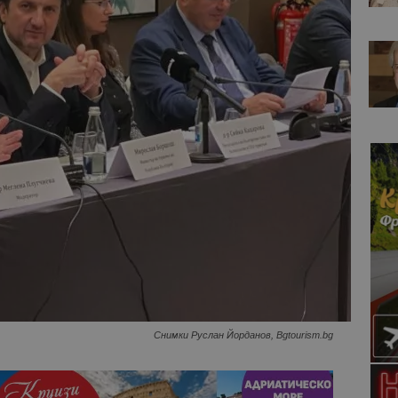
Снимки Руслан Йорданов, Bgtourism.bg