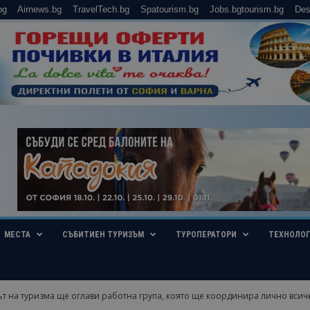
bg
Airnews.bg
TravelTech.bg
Spatourism.bg
Jobs.bgtourism.bg
Des
МЕСТА
СЪБИТИЕН ТУРИЗЪМ
ТУРОПЕРАТОРИ
ТЕХНОЛО
 на туризма ще оглави работна група, която ще координира лично всички