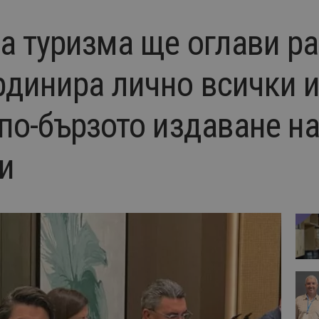
а туризма ще оглави ра
рдинира лично всички и
по-бързото издаване н
и