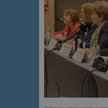
Име
Име
sc_is_visitor_uniq
is_visitor_unique
is_unique
_ga_B09EBBY8PY
_ga_WXPDN4HSCV
_ga_FK650GXHRZ
_ga
До Великден – преди началото на летни