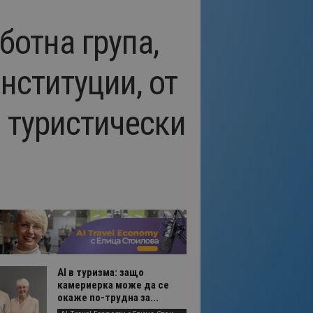
ботна група,
нституции, от
а туристически
AI в туризма: защо
камериерка може да се
окаже по-трудна за...