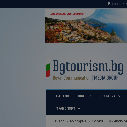
Bgtourism.
B
g
t
o
u
r
i
НАЧАЛО
СВЯТ
БЪЛГАРИЯ
s
m
.
ТРАНСПОРТ
b
g
Начало
България
София
Министърът
–