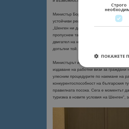
и възможности за туризма“
.
Строго
необходи
Министър
Боршош
подчерта, че работн
устойчиви решения, които да улеснят д
„
Шенген
ни дава конкурентно предимст
пропуснем тази възможност. Ангажирам
двигател на нужните промени. Бизнесът
допълни той.
ПОКАЖЕТЕ 
Министърът изрази увереност, че чрез 
издаване на работни визи за граждани 
улесним процедурите по наемане на ра
конкурентоспособност на българския т
Строго необходимит
правилната посока. Сега е моментът да
управление на акау
туризма в новите условия на
Шенген
“
,
з
Име
cookie_notice_acc