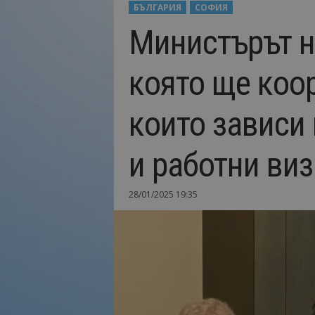
БЪЛГАРИЯ
СОФИЯ
Н
Министърът н
а
й
-
която ще коо
в
а
ж
които зависи 
н
о
т
и работни виз
о
о
т
28/01/2025 19:35
т
у
р
и
з
м
а
!