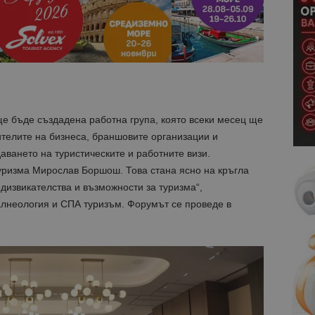
е бъде създадена работна група, която всеки месец ще
телите на бизнеса, браншовите организации и
аването на туристическите и работните визи.
ризма Мирослав Боршош. Това стана ясно на кръгла
дизвикателства и възможности за туризма“,
алнеология и СПА туризъм. Форумът се проведе в