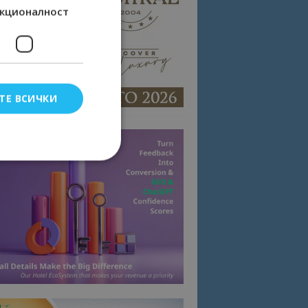
кционалност
ТЕ ВСИЧКИ
елско влизане и
тки.
омните съгласието
квитки на сайта.