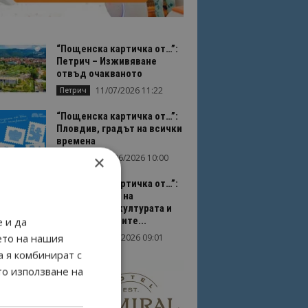
“Пощенска картичка от…”:
Петрич – Изживяване
отвъд очакваното
11/07/2026 11:22
Петрич
“Пощенска картичка от…”:
Пловдив, градът на всички
времена
×
23/06/2026 10:00
Пловдив
“Пощенска картичка от…”:
Перник – град на
традициите, културата и
вдъхновяващите...
 и да
ето на нашия
17/06/2026 09:01
Перник
а я комбинират с
то използване на