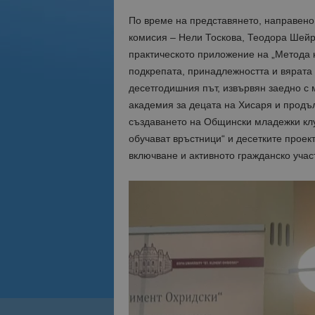
По време на представянето, направено
комисия – Нели Тоскова, Теодора Шейр
практическото приложение на „Метода 
подкрепата, принадлежността и вярата 
десетгодишния път, извървян заедно с 
академия за децата на Хисаря и продъ
създаването на Общински младежки клу
обучават връстници“ и десетките проек
включване и активното гражданско учас