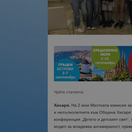
Чуйте статията:
Хисаря.
На 2 юни Местната комисия за
и непълнолетните към Община Хисаря в
конференция „Детето и детският свят“,
модел за младежка ангажираност, прев