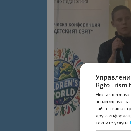
Управлени
Bgtourism.
Ние използваме 
анализираме на
сайт от ваша ст
друга информаци
техните услуги.