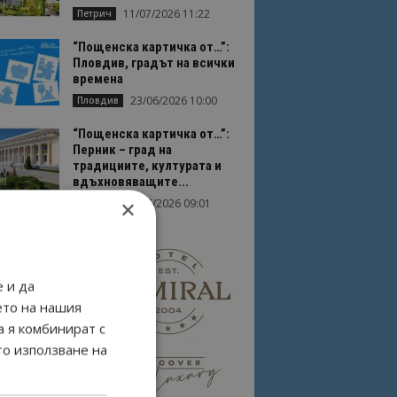
11/07/2026 11:22
Петрич
“Пощенска картичка от…”:
Пловдив, градът на всички
времена
23/06/2026 10:00
Пловдив
“Пощенска картичка от…”:
Перник – град на
традициите, културата и
вдъхновяващите...
×
17/06/2026 09:01
Перник
 и да
ето на нашия
а я комбинират с
то използване на