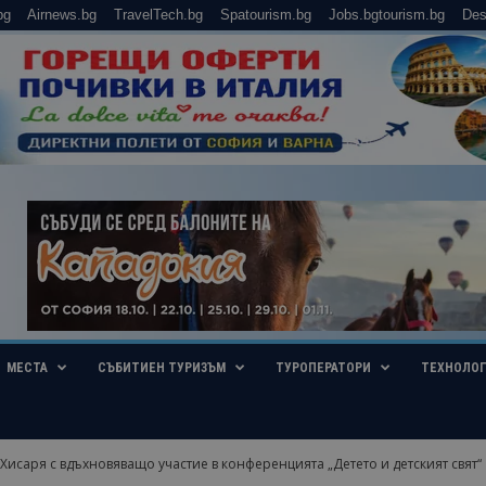
bg
Airnews.bg
TravelTech.bg
Spatourism.bg
Jobs.bgtourism.bg
Des
МЕСТА
СЪБИТИЕН ТУРИЗЪМ
ТУРОПЕРАТОРИ
ТЕХНОЛО
исаря с вдъхновяващо участие в конференцията „Детето и детският свят“