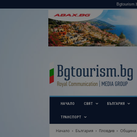
Bgtourism.
B
g
t
o
u
r
i
НАЧАЛО
СВЯТ
БЪЛГАРИЯ
s
m
.
ТРАНСПОРТ
b
g
Начало
България
Пловдив
Община Х
–