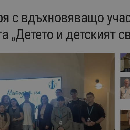
я с вдъхновяващо учас
 „Детето и детският св