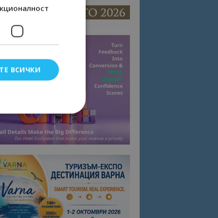
кционалност
ТЕ ВСИЧКИ
елско влизане и
тки.
омните съгласието
квитки на сайта.