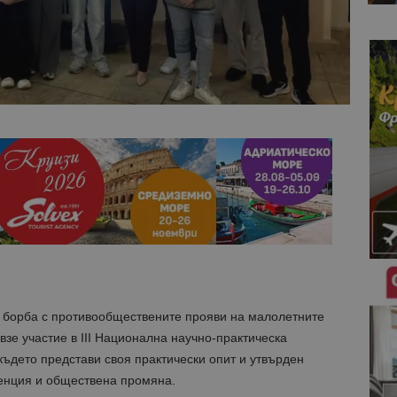
 борба с противообществените прояви на малолетните
зе участие в III Национална научно-практическа
 където представи своя практически опит и утвърден
енция и обществена промяна.