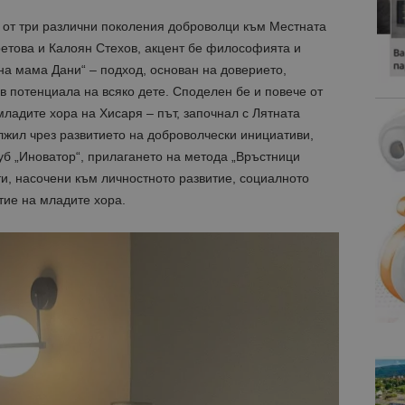
 от три различни поколения доброволци към Местната
етова и Калоян Стехов, акцент бе философията и
на мама Дани“ – подход, основан на доверието,
в потенциала на всяко дете. Споделен бе и повече от
младите хора на Хисаря – път, започнал с Лятната
лжил чрез развитието на доброволчески инициативи,
б „Иноватор“, прилагането на метода „Връстници
ти, насочени към личностното развитие, социалното
тие на младите хора.