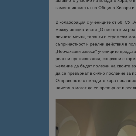
активното участие на младите хора, е в
заместник-кметът на Община Хисаря и
Име
Име
В колаборация с учениците от 68. СУ „
sc_is_visitor_uniq
is_visitor_unique
между инициативите „От мечта към реалн
личните мечти, таланти и стремежи мог
съпричастност и реални действия в пол
is_unique
„Неочаквани завеси“ учениците предста
реални преживявания, свързани с тормо
желание да бъдат полезни на своите вр
_ga_B09EBBY8PY
да се превърнат в силно послание за 
_ga_WXPDN4HSCV
Отправеното от младите хора послание 
наистина могат да се превърнат в реалн
_ga_FK650GXHRZ
_ga