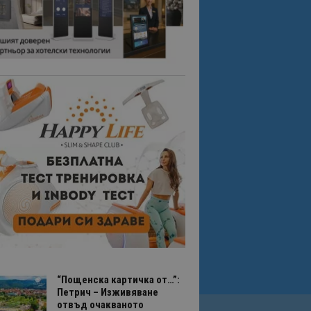
“Пощенска картичка от…”:
Петрич – Изживяване
отвъд очакваното