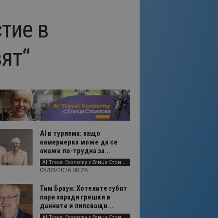
тие в
ят“
AI в туризма: защо
камериерка може да се
окаже по-трудна за...
AI Travel Economy с Елица Стоилова
05/08/2026 08:28
Тим Браун: Хотелите губят
пари заради грешки в
данните и липсващи...
AI Travel Economy с Елица Стоилова