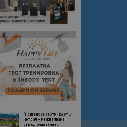
“Пощенска картичка от…”:
Петрич – Изживяване
отвъд очакваното