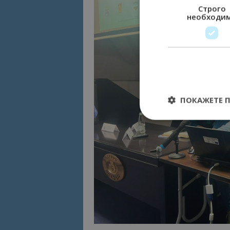
Строго
необходи
ПОКАЖЕТЕ 
Строго необходимит
управление на акау
Име
cookie_notice_acc