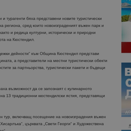
 и турагенти бяха представени новите туристически
на региона, сред които новоизграденият въжен парк и
както и редица културни, исторически и природни
рта на Кюстендил.
адежки дейности“ към Община Кюстендил представи
ината, а представители на местни туристически обекти
остите за партньорства, туристически пакети и бъдещи
аха възможност да се запознаят с кулинарното
 на 13 традиционни кюстендилски ястия, представящи
 тур, включващ посещение на новоизградения въжен
„Хисарлъка“, църквата „Свети Георги“ и Художествена
а“.