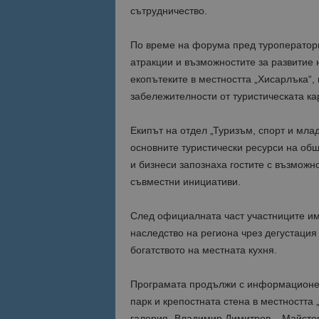
сътрудничество.
По време на форума пред туроператори
атракции и възможностите за развитие 
екопътеките в местността „Хисарлъка“, 
забележителности от туристическата ка
Екипът на отдел „Туризъм, спорт и мл
основните туристически ресурси на общ
и бизнеси запознаха гостите с възможн
съвместни инициативи.
След официалната част участниците им
наследство на региона чрез дегустация
богатството на местната кухня.
Програмата продължи с информационен
парк и крепостната стена в местността 
галерия „Владимир Димитров – Майстор