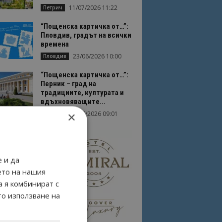
11/07/2026 11:22
Петрич
“Пощенска картичка от…”:
Пловдив, градът на всички
времена
23/06/2026 10:00
Пловдив
“Пощенска картичка от…”:
Перник – град на
традициите, културата и
вдъхновяващите...
×
17/06/2026 09:01
Перник
 и да
ето на нашия
а я комбинират с
то използване на