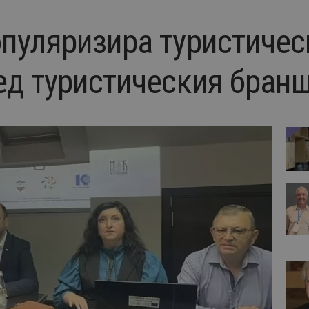
пуляризира туристичес
ед туристическия бран