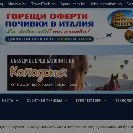
bg
Airnews.bg
TravelTech.bg
Spatourism.bg
Jobs.bgtourism.bg
Des
МЕСТА
СЪБИТИЕН ТУРИЗЪМ
ТУРОПЕРАТОРИ
ТЕХНОЛО
дил популяризира туристическия си потенциал пред туристическия бра