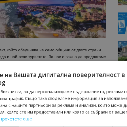
ект, който обединява не само общини от двете страни
ода и най-вече туристите. За нас е важно да предлагаме
о дава възможност на посетителите, избрали Кюстендил,
, да се запознаят с богатството на целия регион.
е на Вашата дигитална поверителност в
подобни партньорства можем да създаваме по-
bg
ания за гостите“, заяви кметът.
бисквитки, за да персонализираме съдържанието, рекламите
ето на инвестициите в лесопарк „Хисарлъка“, който е
шия трафик. Също така споделяме информация за използван
бекти в общината.
рана с нашите партньори за реклама и анализи, които може д
я, която сте им предоставили или която са събрали от ваше
Прочетете още