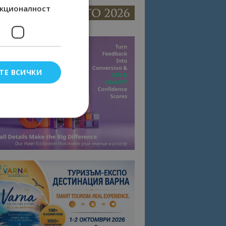
кционалност
ТЕ ВСИЧКИ
елско влизане и
тки.
омните съгласието
квитки на сайта.