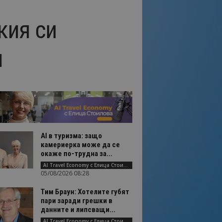
кия си
ш
AI в туризма: защо
камериерка може да се
окаже по-трудна за...
AI Travel Economy с Елица Стоилова
05/08/2026 08:28
Тим Браун: Хотелите губят
пари заради грешки в
данните и липсващи...
AI Travel Economy с Елица Стоилова