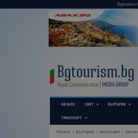
Bgtourism.
B
g
t
o
u
r
i
НАЧАЛО
СВЯТ
БЪЛГАРИЯ
s
m
.
ТРАНСПОРТ
b
g
Начало
България
Кюстендил
Кюстен
–