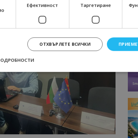
Ефективност
Таргетиране
Фун
мо
ОТХВЪРЛЕТЕ ВСИЧКИ
ПРИЕМЕ
ПОДРОБНОСТИ
Строго необходимо
Ефективност
Таргетиране
Функционалност
е бисквитки позволяват основната функционалност на уебсайта, като потребит
нта. Уебсайтът не може да се използва правилно без строго необходими бискви
Доставчик
/
Валиден
Описание
Домейн
до
epted
lisandraramos.com
7 дни
Тази бисквитка се използва, за да зап
bgtourism.bg
на потребителя за използването на бис