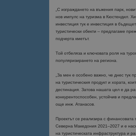
„С изграждането на въжения парк, нов
Име
Име
нов импулс на туризма в Кюстендил. Хи
sc_is_visitor_uniq
инвестиция тук е инвестиция в бъдеще
is_visitor_unique
туристически обекти – предлагаме преж
подчерта кметът.
is_unique
Той отбеляза и ключовата роля на туро
популяризирането на региона.
_ga_B09EBBY8PY
„За мен е особено важно, че днес тук п
_ga_WXPDN4HSCV
на туристическия продукт и хората, кои
дестинация. Затова нашата цел е да раз
_ga_FK650GXHRZ
конкурентоспособен, устойчив и предла
още инж. Атанасов.
_ga
Проектът се реализира с финансовата 
Северна Македония 2021–2027 и е насо
на туристическата инфраструктура и р