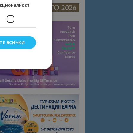
кционалност
ТЕ ВСИЧКИ
елско влизане и
тки.
омните съгласието
квитки на сайта.