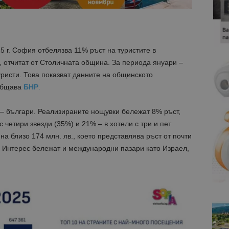
 г. София отбелязва 11% ръст на туристите в
, отчитат от Столичната община. За периода януари –
уристи. Това показват данните на общинското
ъобщава
БНР
.
 – българи. Реализираните нощувки бележат 8% ръст,
с четири звезди (35%) и 21% – в хотели с три и пет
на близо 174 млн. лв., което представлява ръст от почти
. Интерес бележат и международни пазари като Израел,