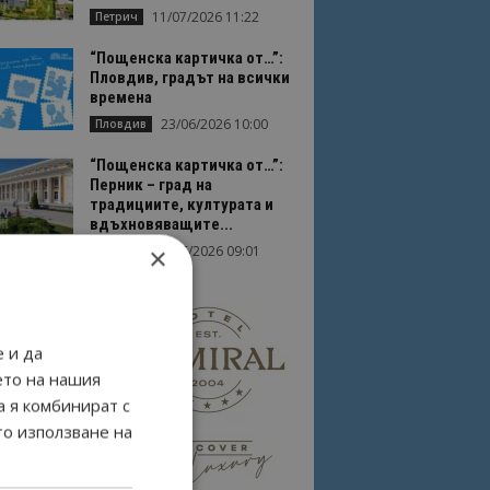
11/07/2026 11:22
Петрич
“Пощенска картичка от…”:
Пловдив, градът на всички
времена
23/06/2026 10:00
Пловдив
“Пощенска картичка от…”:
Перник – град на
традициите, културата и
вдъхновяващите...
×
17/06/2026 09:01
Перник
 и да
ето на нашия
а я комбинират с
то използване на