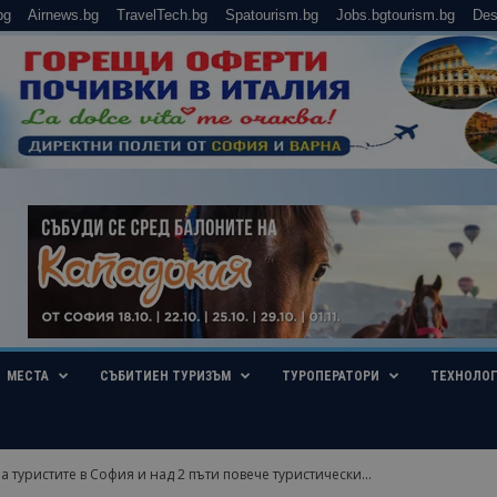
bg
Airnews.bg
TravelTech.bg
Spatourism.bg
Jobs.bgtourism.bg
Des
МЕСТА
СЪБИТИЕН ТУРИЗЪМ
ТУРОПЕРАТОРИ
ТЕХНОЛО
а туристите в София и над 2 пъти повече туристически...