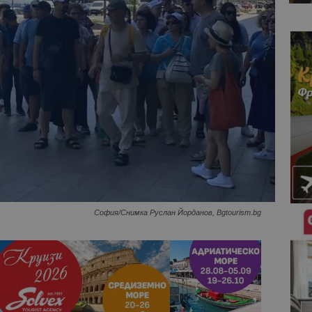
София/Снимка Руслан Йорданов, Bgtourism.bg