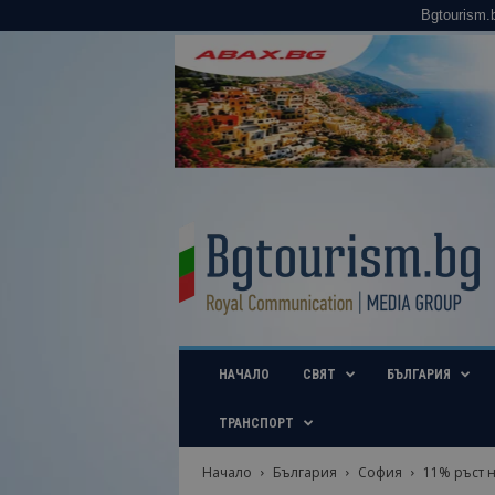
Bgtourism.
B
g
t
o
u
r
i
НАЧАЛО
СВЯТ
БЪЛГАРИЯ
s
m
.
ТРАНСПОРТ
b
g
Начало
България
София
11% ръст н
–