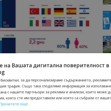
е на Вашата дигитална поверителност в
bg
 81% и Китай – 24%. При туристите от Гърция се отчита
бисквитки, за да персонализираме съдържанието, рекламите
асиления интерес, така и на облекчените пътувания
шия трафик. Също така споделяме информация за използван
лгария към Шенген. От Турция той е 21%, а от Полша –
рана с нашите партньори за реклама и анализи, които може д
ат туристи, са Бутан, Фолклендски острови, Нова
я, която сте им предоставили или която са събрали от ваше
онга и др.
Прочетете още