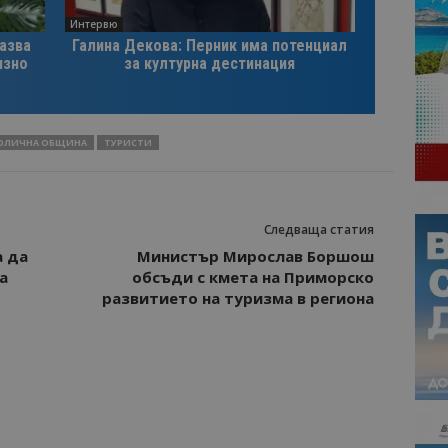
Интервю
казва
Галина Декова: Перник има потенциал
изно
за културна дестинация
ОЛИЧНА ОБЩИНА
ТУРИСТИ
Следваща статия
а да
Министър Мирослав Боршош
а
обсъди с кмета на Приморско
развитието на туризма в региона