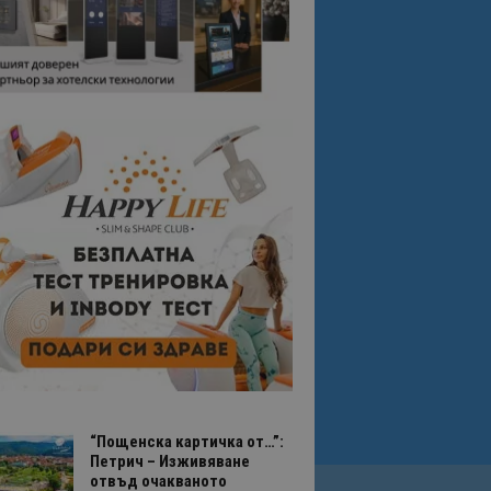
“Пощенска картичка от…”:
Петрич – Изживяване
отвъд очакваното