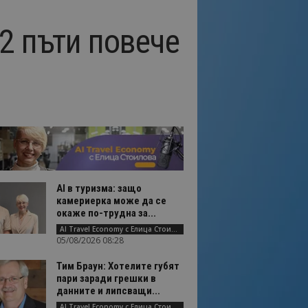
 2 пъти повече
AI в туризма: защо
камериерка може да се
окаже по-трудна за...
AI Travel Economy с Елица Стоилова
05/08/2026 08:28
Тим Браун: Хотелите губят
пари заради грешки в
данните и липсващи...
AI Travel Economy с Елица Стоилова