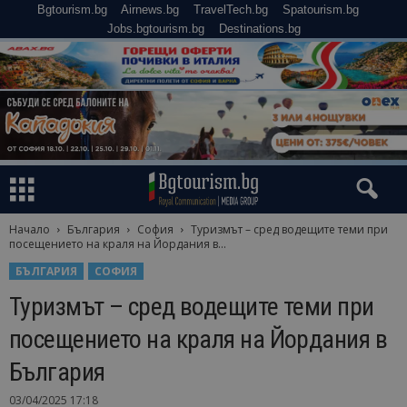
Bgtourism.bg
Airnews.bg
TravelTech.bg
Spatourism.bg
Jobs.bgtourism.bg
Destinations.bg
Начало
България
София
Туризмът – сред водещите теми при
посещението на краля на Йордания в...
БЪЛГАРИЯ
СОФИЯ
Туризмът – сред водещите теми при
посещението на краля на Йордания в
България
03/04/2025 17:18