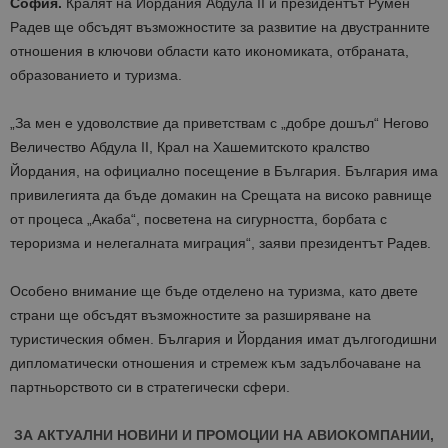
София.
Кралят на Йордания Абдула II и президентът Румен
Радев ще обсъдят възможностите за развитие на двустранните
отношения в ключови области като икономиката, отбраната,
образованието и туризма.
„За мен е удоволствие да приветствам с „добре дошъл“ Негово
Величество Абдула II, Крал на Хашемитското кралство
Йордания, на официално посещение в България. България има
привилегията да бъде домакин на Срещата на високо равнище
от процеса „Акаба“, посветена на сигурността, борбата с
тероризма и нелегалната миграция“, заяви президентът Радев.
Особено внимание ще бъде отделено на туризма, като двете
страни ще обсъдят възможностите за разширяване на
туристическия обмен. България и Йордания имат дългогодишни
дипломатически отношения и стремеж към задълбочаване на
партньорството си в стратегически сфери.
ЗА АКТУАЛНИ НОВИНИ И ПРОМОЦИИ НА АВИОКОМПАНИИ,