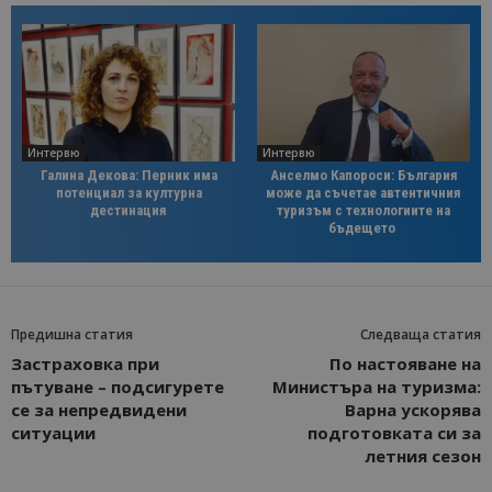
Интервю
Интервю
Галина Декова: Перник има
Анселмо Капороси: България
потенциал за културна
може да съчетае автентичния
дестинация
туризъм с технологиите на
бъдещето
Предишна статия
Следваща статия
Застраховка при
По настояване на
пътуване – подсигурете
Министъра на туризма:
се за непредвидени
Варна ускорява
ситуации
подготовката си за
летния сезон