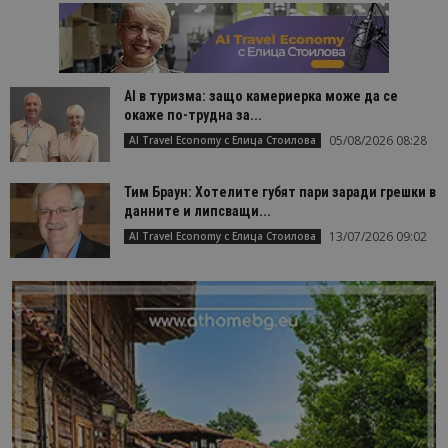
AI в туризма: защо камериерка може да се
окаже по-трудна за...
05/08/2026 08:28
AI Travel Economy с Елица Стоилова
Тим Браун: Хотелите губят пари заради грешки в
данните и липсващи...
13/07/2026 09:02
AI Travel Economy с Елица Стоилова