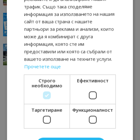
трафик. Също така споделяме
информация за използването на нашия
“Пощенска картичка от…”: Пловдив, градът на
сайт от ваша страна с нашите
всички времена
партньори за реклама и анализи, които
23/06/2026 10:00
Пловдив
може да я комбинират с друга
информация, която сте им
“Пощенска картичка от…”: Перник – град на
предоставили или която са събрали от
традициите, културата и вдъхновяващите...
вашето използване на техните услуги.
17/06/2026 09:01
Перник
Прочетете още
Строго
Ефективност
необходимо
Таргетиране
Функционалност