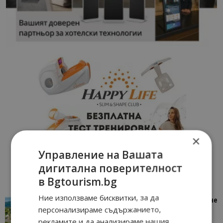
×
Управление на Вашата
дигитална поверителност
в Bgtourism.bg
Ние използваме бисквитки, за да
“Пощенска картичка от…”: Петрич – Изживяване
персонализираме съдържанието,
отвъд очакваното
рекламите и да анализираме нашия
11/07/2026 11:22
Петрич