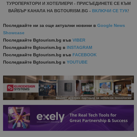
ТУРОПЕРАТОРИ И ХОТЕЛИЕРИ - ПРИСЪЕДИНЕТЕ СЕ КЪМ
ВАЙБЪР КАНАЛА НА BGTOURISM.BG -
ВКЛЮЧИ СЕ ТУК
!
Последвайте ни за още актуални новини
в
Google News
Showcase
Последвайте
Bgtourism.bg във
VIBER
Последвайте
Bgtourism.bg в
INSTAGRAM
Последвайте
Bgtourism.bg във
FACEBOOK
Последвайте
Bgtourism.bg в
YOUTUBE