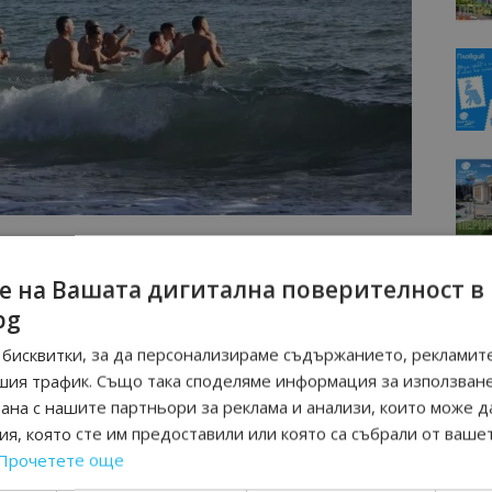
одично” в Оброчище отслужи водосвет за здраве. В
та, символизиращи Светата Троица – Отец, Син и
е на Вашата дигитална поверителност в
bg
бисквитки, за да персонализираме съдържанието, рекламите
шия трафик. Също така споделяме информация за използван
рана с нашите партньори за реклама и анализи, които може д
я, която сте им предоставили или която са събрали от ваше
Прочетете още