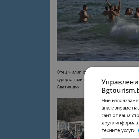
Отец Филип от храм “Св. Успение Богор
курорта тази година хвърлиха три кръс
Управлени
Светия дух.
Bgtourism.
Ние използваме 
анализираме на
сайт от ваша ст
друга информаци
техните услуги.