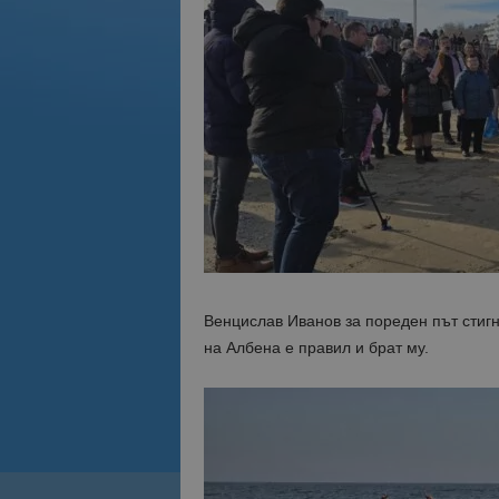
Венцислав Иванов за пореден път стигн
на Албена е правил и брат му.