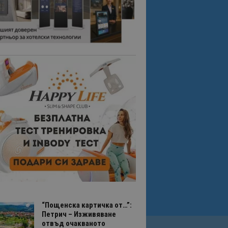
“Пощенска картичка от…”:
Петрич – Изживяване
отвъд очакваното