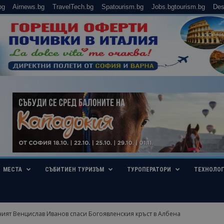
bg
Airnews.bg
TravelTech.bg
Spatourism.bg
Jobs.bgtourism.bg
Des
МЕСТА
СЪБИТИЕН ТУРИЗЪМ
ТУРОПЕРАТОРИ
ТЕХНОЛО
ият Венцислав Иванов спаси Богоявленския кръст в Албена