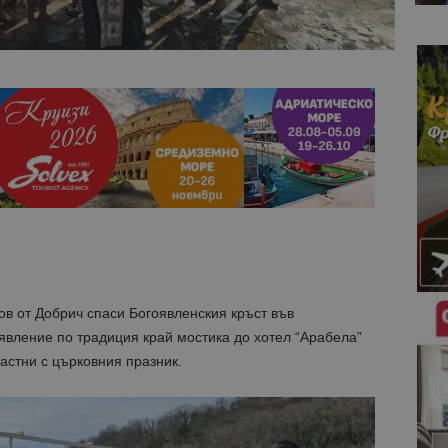
в от Добрич спаси Богоявленския кръст във
явление по традиция край мостика до хотел “Арабела”
астни с църковния празник.