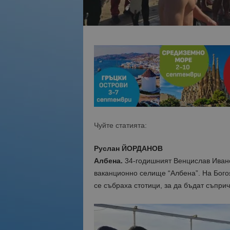
Чуйте статията:
Руслан ЙОРДАНОВ
Албена.
34-годишният Венцислав Ивано
ваканционно селище “Албена”. На Бого
се събраха стотици, за да бъдат съприч