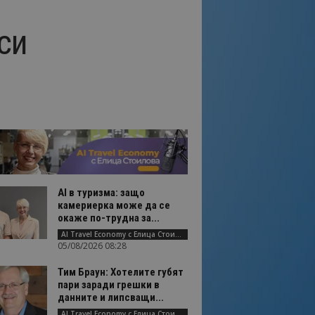
си
AI в туризма: защо
камериерка може да се
окаже по-трудна за...
AI Travel Economy с Елица Стоилова
05/08/2026 08:28
Тим Браун: Хотелите губят
пари заради грешки в
данните и липсващи...
AI Travel Economy с Елица Стоилова