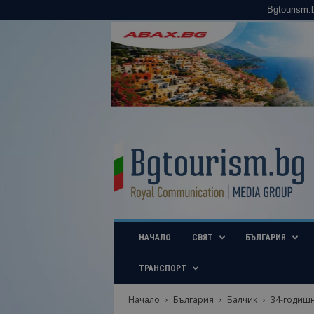
Bgtourism.
B
g
t
o
u
r
i
НАЧАЛО
СВЯТ
БЪЛГАРИЯ
s
m
.
ТРАНСПОРТ
b
g
Начало
България
Балчик
34-годишн
–