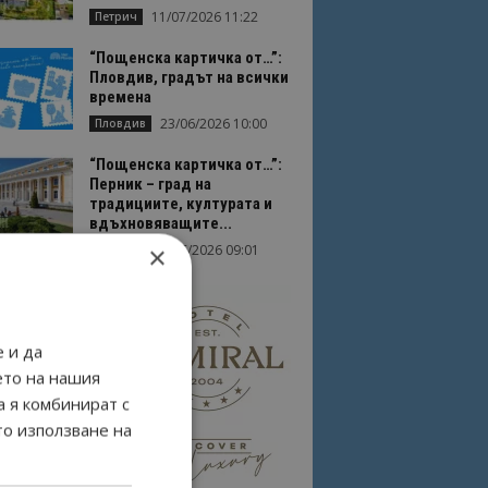
11/07/2026 11:22
Петрич
“Пощенска картичка от…”:
Пловдив, градът на всички
времена
23/06/2026 10:00
Пловдив
“Пощенска картичка от…”:
Перник – град на
традициите, културата и
вдъхновяващите...
×
17/06/2026 09:01
Перник
 и да
ето на нашия
а я комбинират с
то използване на