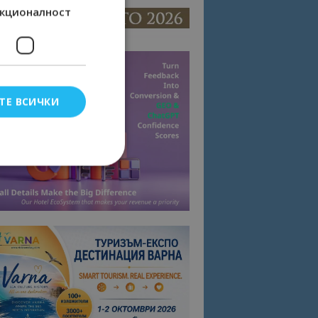
кционалност
ТЕ ВСИЧКИ
елско влизане и
тки.
омните съгласието
квитки на сайта.