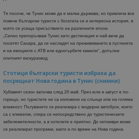
Тя посочи, че Тунис може да е малка държава, но привлича все
повече български туристи с богатата си и интересна история, в
която се усеща присъствието на различните епохи.
„Силно препоръчвам Тунис като дестинация и най-вече да
посетят Сахара, да се насладят на преживяването в пустинята
и на емоциите с АТВ или едногърбите камили“, допълни
опитният екскурзовод.
Стотици български туристи избраха да
посрещнат Нова година в Тунис (снимки)
Хубавият сезон започва след 20 май. През юли и август е по-
горещо, но туристите не са изложени на слънце или на голяма
влажност. Пътуването се реализира с модерни автобуси, които
са с климатик, спира се непосредствено до туристическите
забележителности, а в хотелите е приятно. До октомври може
се реализират програми, както и по време на Нова година.