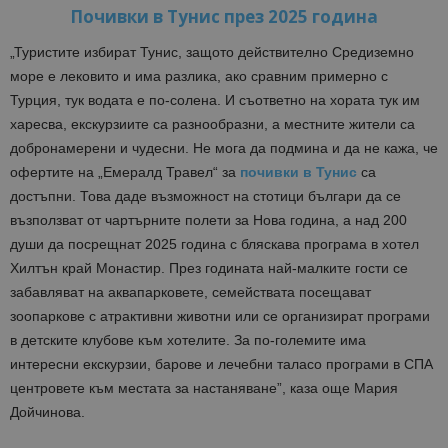
Почивки в Тунис през 2025 година
„Туристите избират Тунис, защото действително Средиземно
море е лековито и има разлика, ако сравним примерно с
Турция, тук водата е по-солена. И съответно на хората тук им
харесва, екскурзиите са разнообразни, а местните жители са
добронамерени и чудесни. Не мога да подмина и да не кажа, че
офертите на „Емералд Травел“ за
почивки в Тунис
са
достъпни. Това даде възможност на стотици българи да се
възползват от чартърните полети за Нова година, а над 200
души да посрещнат 2025 година с бляскава програма в хотел
Хилтън край Монастир. През годината най-малките гости се
забавляват на аквапарковете, семействата посещават
зоопаркове с атрактивни животни или се организират програми
в детските клубове към хотелите. За по-големите има
интересни екскурзии, барове и лечебни таласо програми в СПА
центровете към местата за настаняване”, каза още Мария
Дойчинова.