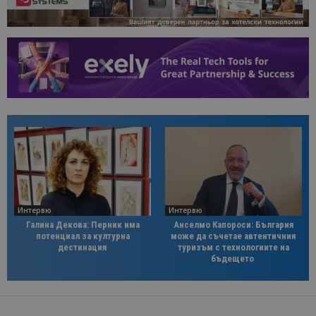
Интервю
Интервю
Галина Декова: Перник има
Анселмо Капороси: България
потенциал за културна
може да съчетае автентичния
дестинация
туризъм с технологиите на
бъдещето