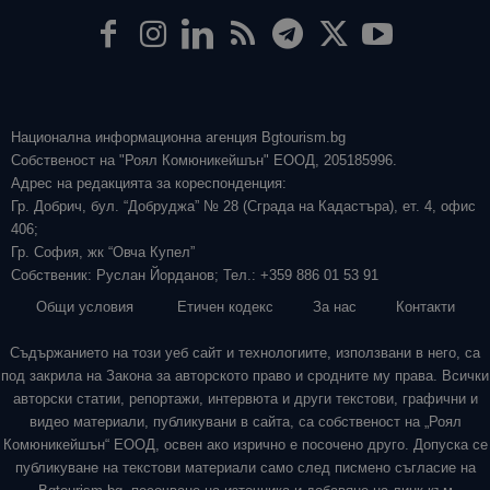
Национална информационна агенция Bgtourism.bg
Собственост на "Роял Комюникейшън" ЕООД, 205185996.
Адрес на редакцията за кореспонденция:
Гр. Добрич, бул. “Добруджа” № 28 (Сграда на Кадастъра), ет. 4, офис
406;
Гр. София, жк “Овча Купел”
Собственик: Руслан Йорданов; Тел.: +359 886 01 53 91
Общи условия
Етичен кодекс
За нас
Контакти
Съдържанието на този уеб сайт и технологиите, използвани в него, са
под закрила на Закона за авторското право и сродните му права. Всички
авторски статии, репортажи, интервюта и други текстови, графични и
видео материали, публикувани в сайта, са собственост на „Роял
Комюникейшън“ ЕООД, освен ако изрично е посочено друго. Допуска се
публикуване на текстови материали само след писмено съгласие на