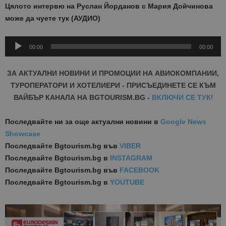
Цялото интервю на Руслан Йорданов с Мария Дойчинова
може да чуете тук (АУДИО)
Audio
00:00
00:00
Player
ЗА АКТУАЛНИ НОВИНИ И ПРОМОЦИИ НА АВИОКОМПАНИИ,
ТУРОПЕРАТОРИ И ХОТЕЛИЕРИ - ПРИСЪЕДИНЕТЕ СЕ КЪМ
ВАЙБЪР КАНАЛА НА BGTOURISM.BG -
ВКЛЮЧИ СЕ ТУК
!
Последвайте ни за още актуални новини
в
Google News
Showcase
Последвайте
Bgtourism.bg във
VIBER
Последвайте
Bgtourism.bg в
INSTAGRAM
Последвайте
Bgtourism.bg във
FACEBOOK
Последвайте
Bgtourism.bg в
YOUTUBE