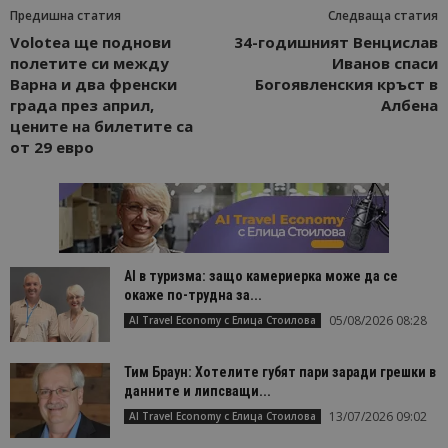
Предишна статия
Следваща статия
Volotea ще поднови
34-годишният Венцислав
полетите си между
Иванов спаси
Варна и два френски
Богоявленския кръст в
града през април,
Албена
цените на билетите са
от 29 евро
AI в туризма: защо камериерка може да се
окаже по-трудна за...
05/08/2026 08:28
AI Travel Economy с Елица Стоилова
Тим Браун: Хотелите губят пари заради грешки в
данните и липсващи...
13/07/2026 09:02
AI Travel Economy с Елица Стоилова