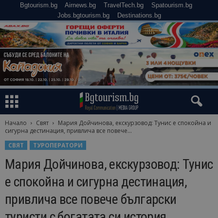
Bgtourism.bg
Airnews.bg
TravelTech.bg
Spatourism.bg
Jobs.bgtourism.bg
Destinations.bg
Начало
Свят
Мария Дойчинова, екскурзовод: Тунис е спокойна и
сигурна дестинация, привлича все повече...
СВЯТ
ТУРОПЕРАТОРИ
Мария Дойчинова, екскурзовод: Тунис
е спокойна и сигурна дестинация,
привлича все повече български
туристи с богатата си история