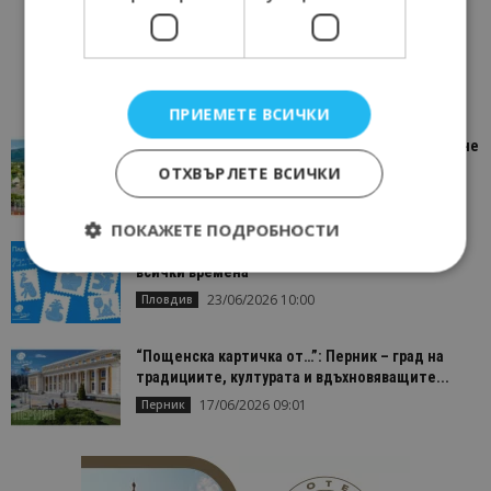
ПРИЕМЕТЕ ВСИЧКИ
“Пощенска картичка от…”: Петрич – Изживяване
отвъд очакваното
ОТХВЪРЛЕТЕ ВСИЧКИ
11/07/2026 11:22
Петрич
ПОКАЖЕТЕ ПОДРОБНОСТИ
“Пощенска картичка от…”: Пловдив, градът на
всички времена
23/06/2026 10:00
Пловдив
Строго необходимо
Ефективност
Таргетиране
Функционалност
“Пощенска картичка от…”: Перник – град на
традициите, културата и вдъхновяващите...
Строго необходимите бисквитки позволяват
17/06/2026 09:01
Перник
основната функционалност на уебсайта, като
потребителско влизане и управление на
акаунта. Уебсайтът не може да се използва
правилно без строго необходими бисквитки.