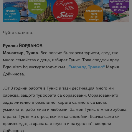
Чуйте статията:
Руслан ЙОРДАНОВ
Монастир, Тунис.
Все повече български туристи, сред тях
много семейства с деца, избират Тунис. Това сподели пред
Bgtourism.bg екскурзоводът към
„Емералд Травел“
Мария
Дойчинова.
„От 3 години работя в Тунис и тази дестинация много ми
харесва, защото тук хората са образовани. Образованието
задължително е безплатно, хората са много са мили,
усмихнати, работливи и любезни. За мен Тунис е много хубава
страна. Тук няма стрес, всички са спокойни. Всичко сами си
произвеждат, а храната е вкусна и натурална“, сподели
Дойчинова.