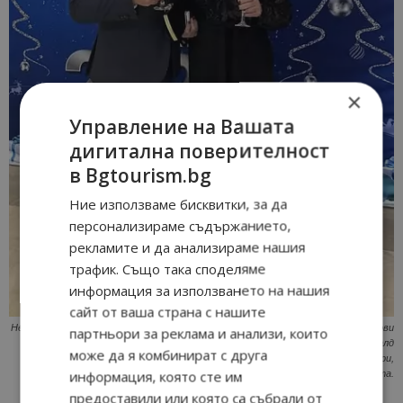
×
Управление на Вашата
дигитална поверителност
в Bgtourism.bg
Ние използваме бисквитки, за да
персонализираме съдържанието,
рекламите и да анализираме нашия
трафик. Също така споделяме
информация за използването на нашия
сайт от ваша страна с нашите
Нека бъде здрава, мирна, благодатна, успешна, вдъхновяваща, изпълнена с нови
партньори за реклама и анализи, които
приключения и щастлива 2025-та
. Това пожелаха собствениците на Емералд
може да я комбинират с друга
Травел – Асен и Яна Хитови, на своите многобройни туристи, партньори,
информация, която сте им
приятели и служители в компанията.
предоставили или която са събрали от