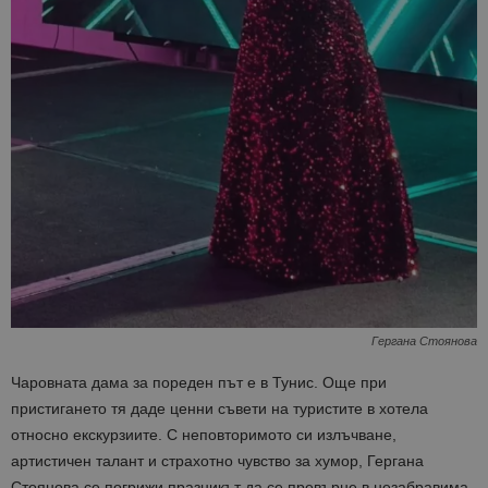
Гергана Стоянова
Чаровната дама за пореден път е в Тунис. Още при
пристигането тя даде ценни съвети на туристите в хотела
относно екскурзиите.
С неповторимото си излъчване,
артистичен талант и страхотно чувство за хумор, Гергана
Стоянова се погрижи празникът да се превърне в незабравима