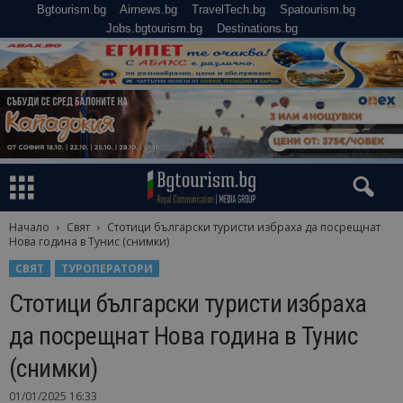
Bgtourism.bg
Airnews.bg
TravelTech.bg
Spatourism.bg
Jobs.bgtourism.bg
Destinations.bg
Начало
Свят
Стотици български туристи избраха да посрещнат
Нова година в Тунис (снимки)
СВЯТ
ТУРОПЕРАТОРИ
Стотици български туристи избраха
да посрещнат Нова година в Тунис
(снимки)
01/01/2025 16:33