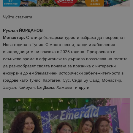
Чуйте статията:
Руслан ЙОРДАНОВ
Монастир.
Стотици български туристи избраха да посрещнат
Нова година в Тунис. С много песни, танци и забавления
сънародниците ни влязоха в 2025 година. Прекрасното и
слънчево време в африканската държава позволява на гостите
да разнообразят своята почивка за празника с интересни
екскурзии до емблематични исторически забележителности в
градове като Тунис, Картаген, Сус, Сиди Бу Саид, Монастир,
Загуан, Кайруан, Ел Джем, Хамамет и други.