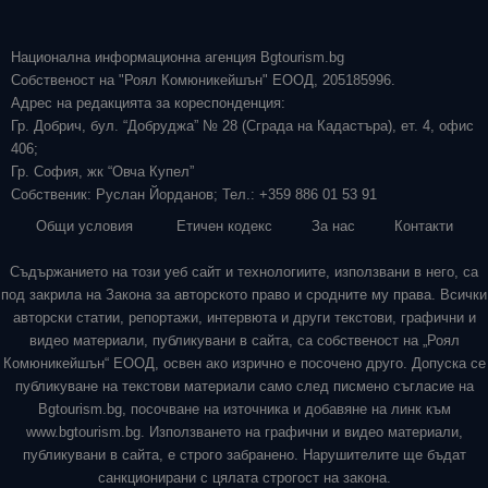
Национална информационна агенция Bgtourism.bg
Собственост на "Роял Комюникейшън" ЕООД, 205185996.
Адрес на редакцията за кореспонденция:
Гр. Добрич, бул. “Добруджа” № 28 (Сграда на Кадастъра), ет. 4, офис
406;
Гр. София, жк “Овча Купел”
Собственик: Руслан Йорданов; Тел.: +359 886 01 53 91
Общи условия
Етичен кодекс
За нас
Контакти
Съдържанието на този уеб сайт и технологиите, използвани в него, са
под закрила на Закона за авторското право и сродните му права. Всички
авторски статии, репортажи, интервюта и други текстови, графични и
видео материали, публикувани в сайта, са собственост на „Роял
Комюникейшън“ ЕООД, освен ако изрично е посочено друго. Допуска се
публикуване на текстови материали само след писмено съгласие на
Bgtourism.bg, посочване на източника и добавяне на линк към
www.bgtourism.bg. Използването на графични и видео материали,
публикувани в сайта, е строго забранено. Нарушителите ще бъдат
санкционирани с цялата строгост на закона.