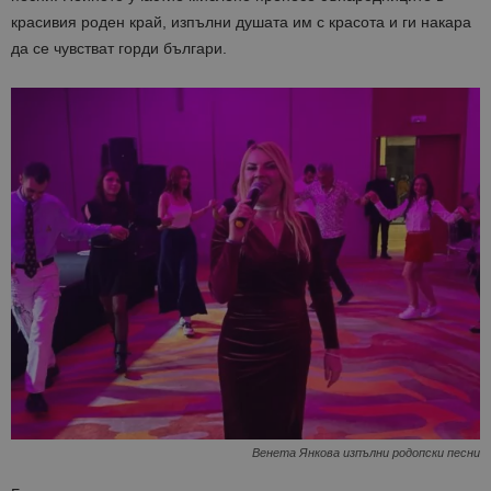
красивия роден край, изпълни душата им с красота и ги накара
да се чувстват горди българи.
Венета Янкова изпълни родопски песни