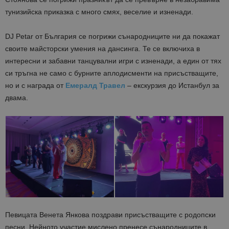
тунизийска приказка с много смях, веселие и изненади.
DJ Petar от България се погрижи сънародниците ни да покажат
своите майсторски умения на дансинга. Те се включиха в
интересни и забавни танцувални игри с изненади, а един от тях
си тръгна не само с бурните аплодисменти на присъстващите,
но и с награда от
Емералд Травел
– екскурзия до Истанбул за
двама.
Певицата Венета Янкова поздрави присъстващите с родопски
песни. Нейното участие мислено пренесе сънародниците в