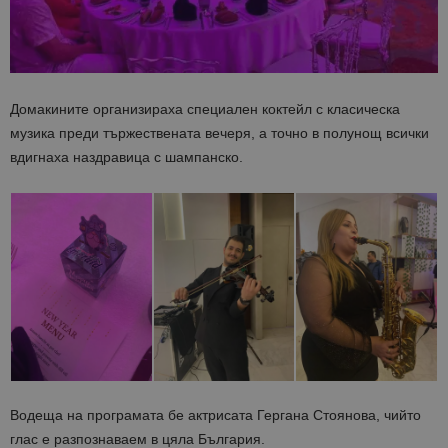
Домакините организираха специален коктейл с класическа
музика преди тържествената вечеря, а точно в полунощ всички
вдигнаха наздравица с шампанско.
Водеща на програмата бе актрисата Гергана Стоянова, чийто
глас е разпознаваем в цяла България.