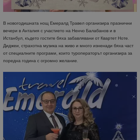
В новогодишната нощ Емералд Травел организира празнични
вечери в Анталия с участието на Ненчо Балабанов и в
Истанбул, където гостите бяха забавлявани от Квартет Ноте.
Диджеи, страхотна музика на живо и много изненади бяха част
от специалните програми, които туроператорът организира за
поредна година с огромно желание.