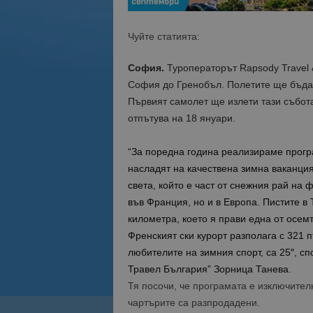
Чуйте статията:
София.
Туроператорът Rapsody Travel 
София до Гренобъл. Полетите ще бъдат
Първият самолет ще излети тази събота
отпътува на 18 януари.
“За поредна година реализираме програ
насладят на качествена зимна ваканция
света, който е част от снежния рай на 
във Франция, но и в Европа. Пистите в 
километра, което я прави една от осемт
Френският ски курорт разполага с 321 пъ
любителите на зимния спорт, са 25″, с
Травел България” Зорница Танева.
Тя посочи, че програмата е изключителн
чартърите са разпродадени.