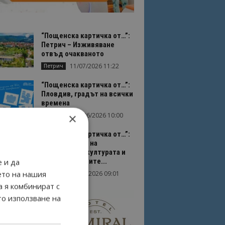
“Пощенска картичка от…”:
Петрич – Изживяване
отвъд очакваното
11/07/2026 11:22
Петрич
“Пощенска картичка от…”:
Пловдив, градът на всички
времена
×
23/06/2026 10:00
Пловдив
“Пощенска картичка от…”:
Перник – град на
традициите, културата и
вдъхновяващите...
 и да
ето на нашия
17/06/2026 09:01
Перник
а я комбинират с
то използване на