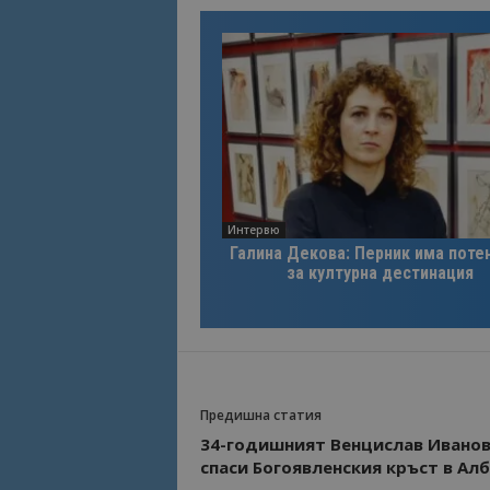
Име
Име
sc_is_visitor_uniq
is_visitor_unique
is_unique
Интервю
_ga_B09EBBY8PY
Галина Декова: Перник има поте
за културна дестинация
_ga_WXPDN4HSCV
_ga_FK650GXHRZ
_ga
Предишна статия
34-годишният Венцислав Ивано
спаси Богоявленския кръст в Ал