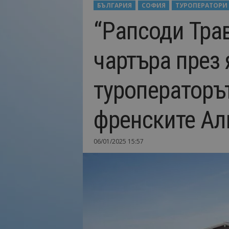
БЪЛГАРИЯ
СОФИЯ
ТУРОПЕРАТОРИ
Н
“Рапсоди Тра
а
й
-
чартъра през 
в
а
ж
туроператоръ
н
о
т
френските Ал
о
о
т
06/01/2025 15:57
т
у
р
и
з
м
а
!