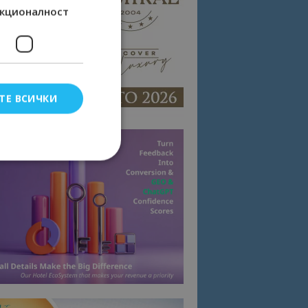
кционалност
ТЕ ВСИЧКИ
елско влизане и
тки.
омните съгласието
квитки на сайта.