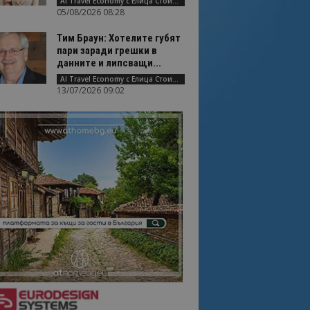
AI Travel Economy с Елица Стоилова
05/08/2026 08:28
Тим Браун: Хотелите губят
пари заради грешки в
данните и липсващи...
AI Travel Economy с Елица Стоилова
13/07/2026 09:02