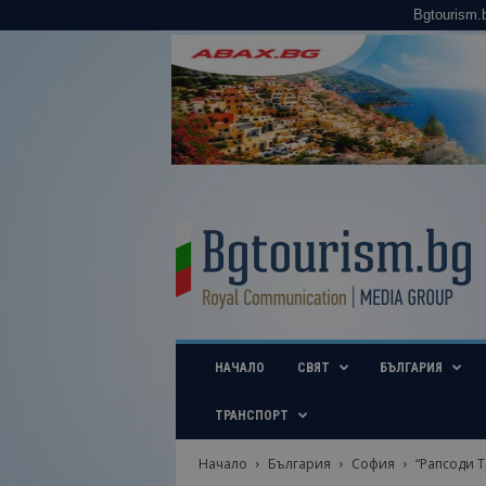
Bgtourism.
B
g
t
o
u
r
i
НАЧАЛО
СВЯТ
БЪЛГАРИЯ
s
m
.
ТРАНСПОРТ
b
g
Начало
България
София
“Рапсоди Т
–