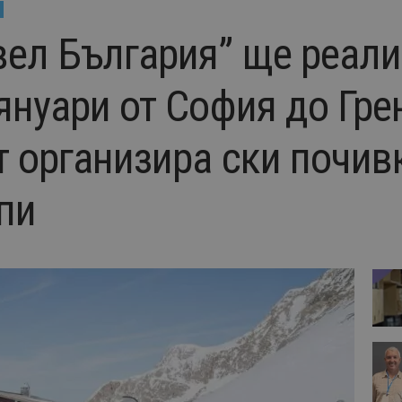
вел България” ще реали
януари от София до Гре
т организира ски почив
пи