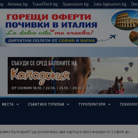
bg
Airnews.bg
TravelTech.bg
Spatourism.bg
Jobs.bgtourism.bg
Des
МЕСТА
СЪБИТИЕН ТУРИЗЪМ
ТУРОПЕРАТОРИ
ТЕХНОЛО
равел България” ще реализира два чартъра през януари от София до...