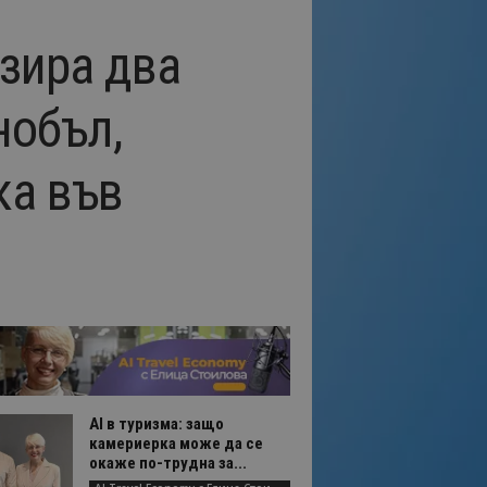
зира два
нобъл,
ка във
AI в туризма: защо
камериерка може да се
окаже по-трудна за...