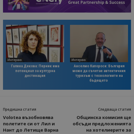
Интервю
Интервю
Галина Декова: Перник има
Анселмо Капороси: България
потенциал за културна
може да съчетае автентичния
дестинация
туризъм с технологиите на
бъдещето
Предишна статия
Следваща статия
Volotea възобновява
Общинска комисия ще
полетите си от Лил и
обсъди предложенията
Нант до Летище Варна
на хотелиерите за