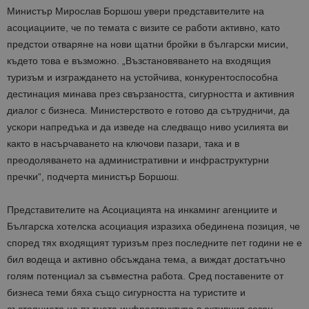
Министър Мирослав Боршош увери представителите на
асоциациите, че по темата с визите се работи активно, като
предстои отваряне на нови щатни бройки в български мисии,
където това е възможно. „Възстановяването на входящия
туризъм и изграждането на устойчива, конкурентоспособна
дестинация минава през свързаността, сигурността и активния
диалог с бизнеса. Министерството е готово да сътрудничи, да
ускори напредъка и да изведе на следващо ниво усилията ви
както в насърчаването на ключови пазари, така и в
преодоляването на административни и инфраструктурни
пречки“, подчерта министър Боршош.
Представителите на Асоциацията на инкаминг агенциите и
Българска хотелска асоциация изразиха обединена позиция, че
според тях входящият туризъм през последните пет години не е
бил водеща и активно обсъждана тема, а виждат достатъчно
голям потенциал за съвместна работа. Сред поставените от
бизнеса теми бяха също сигурността на туристите и
състоянието на пътната инфраструктура в активния сезон.