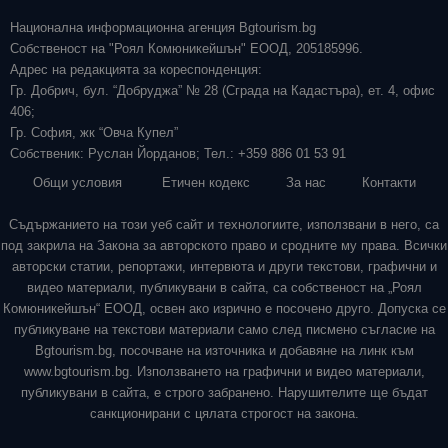
Национална информационна агенция Bgtourism.bg
Собственост на "Роял Комюникейшън" ЕООД, 205185996.
Адрес на редакцията за кореспонденция:
Гр. Добрич, бул. “Добруджа” № 28 (Сграда на Кадастъра), ет. 4, офис
406;
Гр. София, жк “Овча Купел”
Собственик: Руслан Йорданов; Тел.: +359 886 01 53 91
Общи условия
Етичен кодекс
За нас
Контакти
Съдържанието на този уеб сайт и технологиите, използвани в него, са
под закрила на Закона за авторското право и сродните му права. Всички
авторски статии, репортажи, интервюта и други текстови, графични и
видео материали, публикувани в сайта, са собственост на „Роял
Комюникейшън“ ЕООД, освен ако изрично е посочено друго. Допуска се
публикуване на текстови материали само след писмено съгласие на
Bgtourism.bg, посочване на източника и добавяне на линк към
www.bgtourism.bg. Използването на графични и видео материали,
публикувани в сайта, е строго забранено. Нарушителите ще бъдат
санкционирани с цялата строгост на закона.