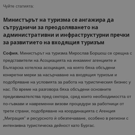
Чуйте статията:
Министърът на туризма се ангажира да
сътрудничи за преодоляването на
административни и инфраструктурни пречки
за развитието на входящия туризъм
София.
Министърът на туризма Мирослав Боршош се срещна с
представители на Асоциацията на инкаминг агенциите и
Българска хотелска асоциация, на която бяха обсъдени
конкретни мерки за насърчаване на входящия туризъм и
подобряване на условията за работа на туристическия бизнес у
нас. По време на разговора бяха обсъдени основните
предизвикателства пред сектора, сред които необходимостта от
по-гъвкави и навременни визови процедури за работници от
трети страни, подобряване на координацията с Агенция
„Миграция“ и ресурсното ѝ обезпечаване, особено в региони с
интензивна туристическа дейност като Бургас.