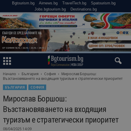
Bgtourism.bg
Airnews.bg
TravelTech.bg
Spatourism.bg
Jobs.bgtourism.bg
Destinations.bg
Начало
България
София
Мирослав Боршош:
Възстановяването на входящия туризъм е стратегически приоритет
БЪЛГАРИЯ
СОФИЯ
Мирослав Боршош:
Възстановяването на входящия
туризъм е стратегически приоритет
08/04/2025 14:09