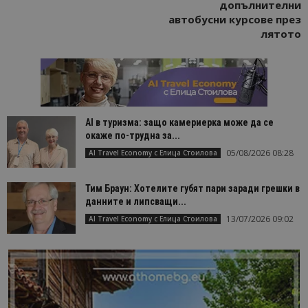
допълнителни
автобусни курсове през
лятото
AI в туризма: защо камериерка може да се
окаже по-трудна за...
05/08/2026 08:28
AI Travel Economy с Елица Стоилова
Тим Браун: Хотелите губят пари заради грешки в
данните и липсващи...
13/07/2026 09:02
AI Travel Economy с Елица Стоилова