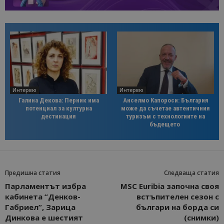
Интервю
Интервю
Галина Декова: Перник има
Анселмо Капороси: България
потенциал за културна
може да съчетае автентичния
дестинация
туризъм с технологиите на
бъдещето
Предишна статия
Следваща статия
Парламентът избра
MSC Euribia започна своя
кабинета “Денков-
встъпителен сезон с
Габриел”, Зарица
българи на борда си
Динкова е шестият
(снимки)