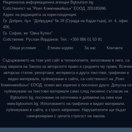
Национална информационна агенция Bgtourism.bg
Собственост на "Роял Комюникейшън" ЕООД, 205185996.
Адрес на редакцията за кореспонденция:
Гр. Добрич, бул. “Добруджа” № 28 (Сграда на Кадастъра), ет. 4, офис
406;
Гр. София, жк “Овча Купел”
Собственик: Руслан Йорданов; Тел.: +359 886 01 53 91
Общи условия
Етичен кодекс
За нас
Контакти
Съдържанието на този уеб сайт и технологиите, използвани в него, са
под закрила на Закона за авторското право и сродните му права. Всички
авторски статии, репортажи, интервюта и други текстови, графични и
видео материали, публикувани в сайта, са собственост на „Роял
Комюникейшън“ ЕООД, освен ако изрично е посочено друго. Допуска се
публикуване на текстови материали само след писмено съгласие на
Bgtourism.bg, посочване на източника и добавяне на линк към
www.bgtourism.bg. Използването на графични и видео материали,
публикувани в сайта, е строго забранено. Нарушителите ще бъдат
санкционирани с цялата строгост на закона.