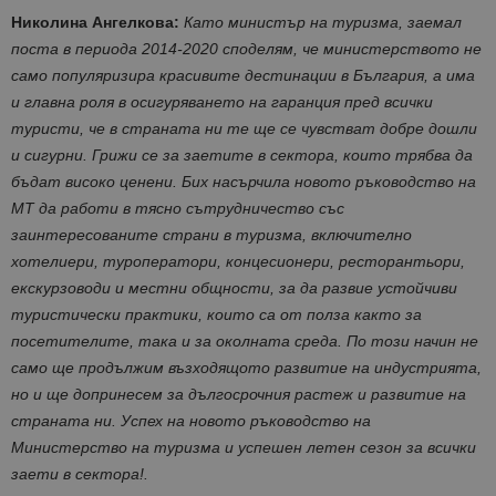
Николина Ангелкова:
Като министър на туризма, заемал
поста в периода 2014-2020 споделям, че министерството не
само популяризира красивите дестинации в България, а има
и главна роля в осигуряването на гаранция пред всички
туристи, че в страната ни те ще се чувстват добре дошли
и сигурни. Грижи се за заетите в сектора, които трябва да
бъдат високо ценени.
Бих насърчила новото ръководство на
МТ да работи в тясно сътрудничество със
заинтересованите страни в туризма, включително
хотелиери, туроператори, концесионери, ресторантьори,
екскурзоводи и местни общности, за да развие устойчиви
туристически практики, които са от полза както за
посетителите, така и за околната среда. По този начин не
само ще продължим възходящото развитие на индустрията,
но и ще допринесем за дългосрочния растеж и развитие на
страната ни.
Успех на новото ръководство на
Министерство на туризма и успешен летен сезон за всички
заети в сектора!.