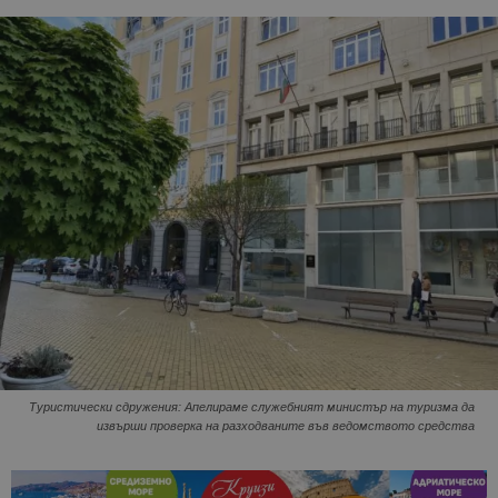
Туристически сдружения: Апелираме служебният министър на туризма да
извърши проверка на разходваните във ведомството средства