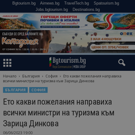
Bgtourism.bg
Airnews.bg
TravelTech.bg
Spatourism.bg
Jobs.bgtourism.bg
Destinations.bg
Начало
България
София
Ето какви пожелания направиха
всички министри на туризма към Зарица Динкова
БЪЛГАРИЯ
СОФИЯ
Ето какви пожелания направиха
всички министри на туризма към
Зарица Динкова
06/06/2023 19:00