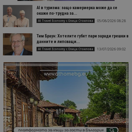
AI в туризма: защо камериерка може да се
окаже по-трудна за...
05/08/2026 08:28
AI Travel Economy с Елица Стоилова
Тим Браун: Хотелите губят пари заради грешки в
данните и липсващи...
13/07/2026 09:02
AI Travel Economy с Елица Стоилова