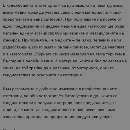
В художествените категории – за публикации на тема туризъм,
всяка медия може да участва само с един материал или свой
представител в една категория. При получаване на повече от
едно предложение от дадена медия в една категория ще бъде
излъчен един участник спрямо критериите и методологията на
конкурса. Припомняме, че медиите – печатни, телевизии или
радиостанции, които имат и онлайн сайтове, могат да участват
и в категорията „Журналистически материал на тема туризъм в
България в онлайн медия“ с материал, който е бил поместен на
сайта, но той трябва да е различен от материала, с който
кандидатстват за основната си категория.
Kъм регламента е добавено изискване в професионалните
категории, че обект/атракция/събитие/услуга и др., които са
кандидатствали и получили награда през предходните две
години, не могат да кандидатстват отново, освен ако няма
значителна промяна на предлагания продукт или услуга.