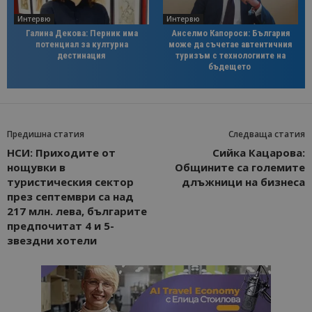
Интервю
Интервю
Галина Декова: Перник има
Анселмо Капороси: България
потенциал за културна
може да съчетае автентичния
дестинация
туризъм с технологиите на
бъдещето
Предишна статия
Следваща статия
НСИ: Приходите от
Сийка Кацарова:
нощувки в
Общините са големите
туристическия сектор
длъжници на бизнеса
през септември са над
217 млн. лева, българите
предпочитат 4 и 5-
звездни хотели