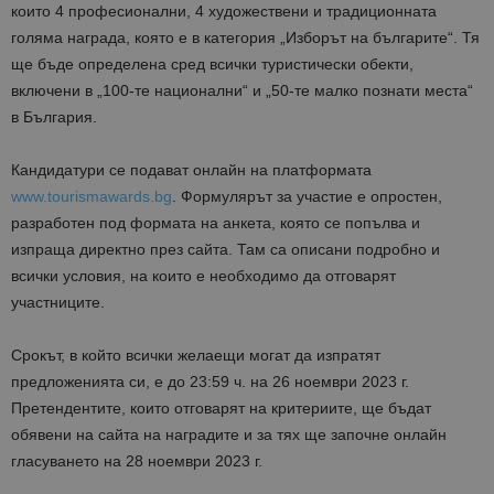
които 4 професионални, 4 художествени и традиционната
голяма награда, която е в категория „Изборът на българите“. Тя
ще бъде определена сред всички туристически обекти,
включени в „100-те национални“ и „50-те малко познати места“
в България.
Кандидатури се подават онлайн на платформата
www.tourismawards.bg
. Формулярът за участие е опростен,
разработен под формата на анкета, която се попълва и
изпраща директно през сайта. Там са описани подробно и
всички условия, на които е необходимо да отговарят
участниците.
Срокът, в който всички желаещи могат да изпратят
предложенията си, е до 23:59 ч. на 26 ноември 2023 г.
Претендентите, които отговарят на критериите, ще бъдат
обявени на сайта на наградите и за тях ще започне онлайн
гласуването на 28 ноември 2023 г.