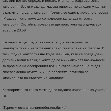
Онлайн вот ще определи носителите на награди във всяка
категория. Всеки може да гласува еднократно за един участник
в рамките на една категория (отчита се едно гласуване от всеки
IP адрес), като може да се подкрепи кандидат от всяка
категория. Онлайн гласуването ще приключи на 5 декември
2023 г. в 23:59 ч.
Експертите ще следят внимателно да не се допуска
манипулиране и нерегламентирано генериране на гласове. И
тази година контролът ще бъде завишен, като са предвидени
допълнителни мерки, с които да се минимизират възможности
за промяна на електронния вот. Опити за намеса ще бъдат
своевременно отчитани и ще повлияят негативно за
класирането на съответния кандидат.
Категориите, за които може да се подават заявления за участие,
са:
„Туристическа атракция/обект/събитие“;