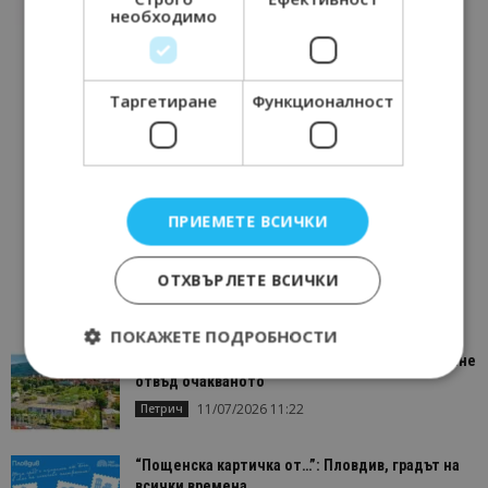
необходимо
Таргетиране
Функционалност
ПРИЕМЕТЕ ВСИЧКИ
ОТХВЪРЛЕТЕ ВСИЧКИ
ПОКАЖЕТЕ ПОДРОБНОСТИ
“Пощенска картичка от…”: Петрич – Изживяване
отвъд очакваното
11/07/2026 11:22
Петрич
Строго необходимо
Ефективност
Таргетиране
Функционалност
“Пощенска картичка от…”: Пловдив, градът на
всички времена