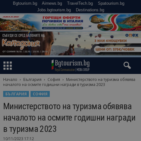
Bgtourism.bg
Airnews.bg
TravelTech.bg
Spatourism.bg
Jobs.bgtourism.bg
Destinations.bg
Начало
България
София
Министерството на туризма обявява
началото на осмите годишни награди в туризма 2023
БЪЛГАРИЯ
СОФИЯ
Министерството на туризма обявява
началото на осмите годишни награди
в туризма 2023
10/11/2023 17:12